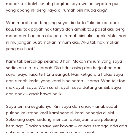
mana? tak boleh ke abg bagitau saya walau sepatah pun
yang abang nk pergi raya di rumah bini muda abg?
Wan marah dan tengking saya. dia kata “aku bukan anak
kau, kau tak payah nak tanya dan ambik tau pasal aku pergi
mana pun. Lagipun aku pergi rumah bini aku jugak. Mulai hari
ni mu jangan buat makan minum aku. Aku tak nak makan
yang mu buat.”
Kami tak bercakap selama 3 hari. Makan minum yang saya
sediakan dia tak jamah. Dia tidur asing dan berjauhan dari
saya. Saya rasa terh1na sangat. Hari ketiga dia halau saya
dari rumah kedai yang kami bina sama – sama. Wan telefon
mak ayah saya, Wan suruh ayah saya datang ambik saya
dan anak – anak bawa balik.
Saya terima segalanya. Kini saya dan anak – anak sudah
pulang ke istana kecil kami sendiri, kami bahagia di sini.
Sekarang saya sedang mencari pekerjaan atau peluang
berniaga. Doakan saya yer kawan – kawan semoga ada ada
pekerjaan dan mampu menyara anak – anak.