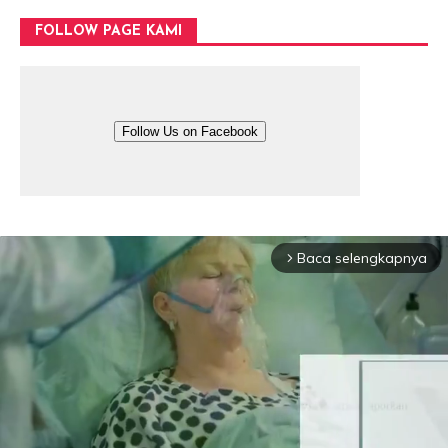
FOLLOW PAGE KAMI
Follow Us on Facebook
Baca selengkapnya
arrow_forward_ios