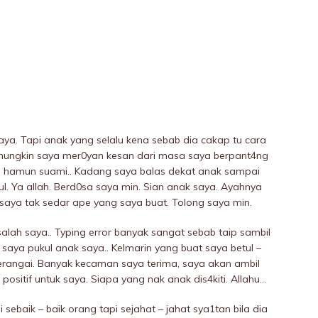
aya. Tapi anak yang selalu kena sebab dia cakap tu cara
 mungkin saya mer0yan kesan dari masa saya berpant4ng
i hamun suami.. Kadang saya baIas dekat anak sampai
uI. Ya allah. Berd0sa saya min. Sian anak saya. Ayahnya
saya tak sedar ape yang saya buat. Tolong saya min.
alah saya.. Typing error banyak sangat sebab taip sambil
 saya pukuI anak saya.. Kelmarin yang buat saya betul –
perangai. Banyak kecaman saya terima, saya akan ambil
positif untuk saya. Siapa yang nak anak dis4kiti. Allahu…
ebaik – baik orang tapi sejahat – jahat sya1tan bila dia