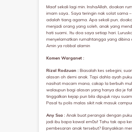
Maaf sekali lagi min. InshaAllah, doakan r
imam saya.. Saya teringin nak solat sama –
adalah tiang agama. Apa sekali pun, doak
menjadi orang yang soleh, anak yang mend
hati suami.. Itu doa saya setiap hari. Lur
menyeIamatkan rumahtangga yang dibina at
Amin ya robbal alamin
Komen Warganet :
Rizal Rodzuan :
Biasalah kes sebegini, su
alasan oh demi anak. Tapi dahla ayah puku
nasihat macam mana, cakap la berbuih mulu
walaupun bagi alasan yang hanya dia je f
tinggalkan kejap pun bila dipujuk rayu suami
Pasal tu polis malas sikit nak masuk camp
Any Ssa :
Anak buat perangai dengan pukuI
jadi ibu bapa kawal em0si! Tahu tak apa k
pembesaran anak tersebut? Banyakkan mem