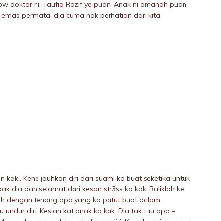
llow doktor ni, Taufiq Razif ye puan. Anak ni amanah puan,
 emas permata, dia cuma nak perhatian dari kita.
kak.. Kene jauhkan diri dari suami ko buat seketika untuk
ak dia dan seIamat dari kesan str3ss ko kak. Baliklah ke
lah dengan tenang apa yang ko patut buat dalam
ndur diri. Kesian kat anak ko kak. Dia tak tau apa –