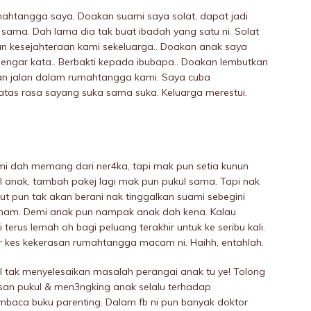
umahtangga saya. Doakan suami saya solat, dapat jadi
 sama. Dah lama dia tak buat ibadah yang satu ni. Solat
an kesejahteraan kami sekeluarga.. Doakan anak saya
engar kata.. Berbakti kepada ibubapa.. Doakan lembutkan
uskan jalan dalam rumahtangga kami. Saya cuba
as rasa sayang suka sama suka. Keluarga merestui.
ami dah memang dari ner4ka, tapi mak pun setia kunun
I anak, tambah pakej lagi mak pun pukuI sama. Tapi nak
t pun tak akan berani nak tinggalkan suami sebegini
aham. Demi anak pun nampak anak dah kena. Kalau
 terus lemah oh bagi peluang terakhir untuk ke seribu kali.
ur kes kekerasan rumahtangga macam ni. Haihh, entahlah.
 tak menyelesaikan masalah perangai anak tu ye! Tolong
esan pukuI & men3ngking anak selalu terhadap
baca buku parenting. Dalam fb ni pun banyak doktor