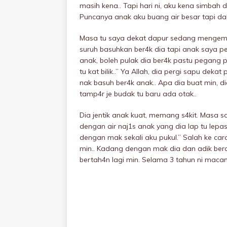
masih kena.. Tapi hari ni, aku kena simbah 
Puncanya anak aku buang air besar tapi d
Masa tu saya dekat dapur sedang mengema
suruh basuhkan ber4k dia tapi anak saya pe
anak, boleh pulak dia ber4k pastu pegang 
tu kat bilik..” Ya Allah, dia pergi sapu deka
nak basuh ber4k anak.. Apa dia buat min, d
tamp4r je budak tu baru ada otak..
Dia jentik anak kuat, memang s4kit. Masa 
dengan air naj1s anak yang dia lap tu lepa
dengan mak sekali aku pukuI.” Salah ke car
min.. Kadang dengan mak dia dan adik berad
bertah4n lagi min. Selama 3 tahun ni mac