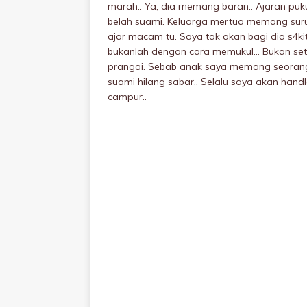
marah.. Ya, dia memang baran.. Ajaran puku
beIah suami. Keluarga mertua memang suruh
ajar macam tu. Saya tak akan bagi dia s4kit
bukanlah dengan cara memukuI… Bukan seti
prangai. Sebab anak saya memang seorang 
suami hilang sabar.. Selalu saya akan han
campur..