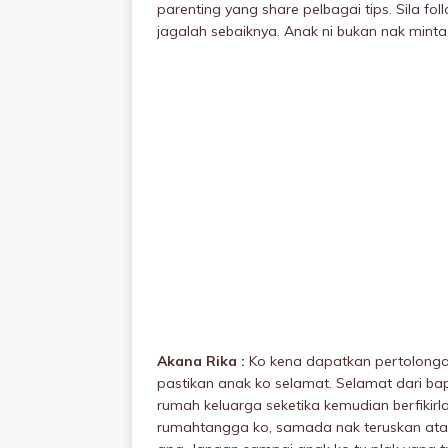
parenting yang share pelbagai tips. Sila fo
jagalah sebaiknya. Anak ni bukan nak minta
Akana Rika :
Ko kena dapatkan pertolongan 
pastikan anak ko seIamat. SeIamat dari bap
rumah keluarga seketika kemudian berfikir
rumahtangga ko, samada nak teruskan atau u