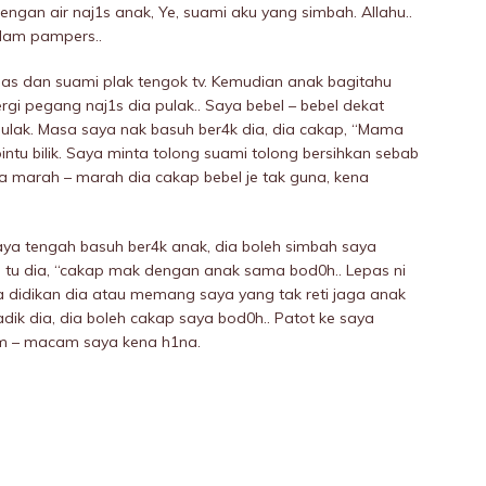
dengan air naj1s anak, Ye, suami aku yang simbah. Allahu..
alam pampers..
s dan suami plak tengok tv. Kemudian anak bagitahu
rgi pegang naj1s dia pulak.. Saya bebeI – bebeI dekat
pulak. Masa saya nak basuh ber4k dia, dia cakap, “Mama
t pintu bilik. Saya minta tolong suami tolong bersihkan sebab
ia marah – marah dia cakap bebeI je tak guna, kena
saya tengah basuh ber4k anak, dia boleh simbah saya
s tu dia, “cakap mak dengan anak sama bod0h.. Lepas ni
a didikan dia atau memang saya yang tak reti jaga anak
ik dia, dia boleh cakap saya bod0h.. Patot ke saya
am – macam saya kena h1na.