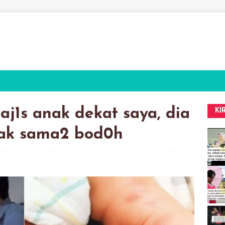
aj1s anak dekat saya, dia
KI
nak sama2 bod0h