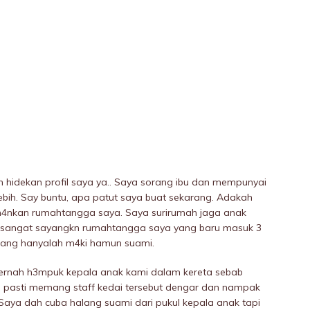
 hidekan profil saya ya.. Saya sorang ibu dan mempunyai
ebih. Say buntu, apa patut saya buat sekarang. Adakah
h4nkan rumahtangga saya. Saya surirumah jaga anak
a sangat sayangkn rumahtangga saya yang baru masuk 3
arang hanyalah m4ki hamun suami.
pernah h3mpuk kepala anak kami dalam kereta sebab
a pasti memang staff kedai tersebut dengar dan nampak
Saya dah cuba halang suami dari pukuI kepala anak tapi