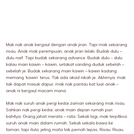
Mak nak anak bergaul dengan anak jiran. Tapi mak sekarang
risau. Anak mak perempuan, anak jiran lelaki. Budak dulu –
dulu naif. Tapi budak sekarang advance. Budak dulu – dulu
kalau main kawin – kawin, setakat sanding duduk sebeIah –
sebeIah je. Budak sekarang main kawin – kawin kadang
memang ‘kawin’ terus. Tak ada akad nikah je. Akhirnya, mak
tak dapat masuk dapur, mak nak pantau kat luar anak –
anak ni bergauI macam mana.
Mak nak suruh anak pergi kedai zaman sekarang mak risau.
Sahkan nak pergi kedai, anak main depan rumah pun
bah4ya. Orang jahat merata – rata. Sekali lagi, mak terp4ksa
suruh anak main dalam rumah. Sekali sekala bawa ke
taman, tapi itula, jeling mata tak pernah lepas. Risau. Risau.