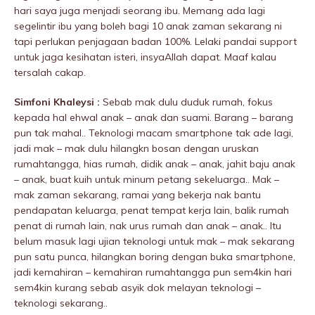
hari saya juga menjadi seorang ibu. Memang ada lagi
segelintir ibu yang boleh bagi 10 anak zaman sekarang ni
tapi perlukan penjagaan badan 100%. Lelaki pandai support
untuk jaga kesihatan isteri, insyaAllah dapat. Maaf kalau
tersalah cakap.
Simfoni Khaleysi :
Sebab mak dulu duduk rumah, fokus
kepada hal ehwal anak – anak dan suami. Barang – barang
pun tak mahal.. Teknologi macam smartphone tak ade lagi,
jadi mak – mak dulu hilangkn bosan dengan uruskan
rumahtangga, hias rumah, didik anak – anak, jahit baju anak
– anak, buat kuih untuk minum petang sekeluarga.. Mak –
mak zaman sekarang, ramai yang bekerja nak bantu
pendapatan keluarga, penat tempat kerja lain, balik rumah
penat di rumah lain, nak urus rumah dan anak – anak.. Itu
belum masuk lagi ujian teknologi untuk mak – mak sekarang
pun satu punca, hilangkan boring dengan buka smartphone,
jadi kemahiran – kemahiran rumahtangga pun sem4kin hari
sem4kin kurang sebab asyik dok melayan teknologi –
teknologi sekarang..