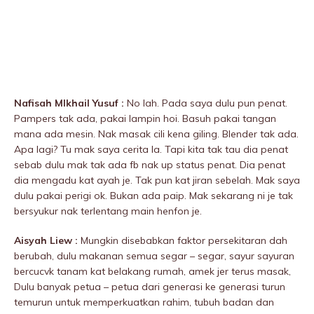
Nafisah MIkhail Yusuf :
No lah. Pada saya dulu pun penat.
Pampers tak ada, pakai lampin hoi. Basuh pakai tangan
mana ada mesin. Nak masak cili kena giIing. BIender tak ada.
Apa lagi? Tu mak saya cerita la. Tapi kita tak tau dia penat
sebab dulu mak tak ada fb nak up status penat. Dia penat
dia mengadu kat ayah je. Tak pun kat jiran sebeIah. Mak saya
dulu pakai perigi ok. Bukan ada paip. Mak sekarang ni je tak
bersyukur nak terIentang main henfon je.
Aisyah Liew :
Mungkin disebabkan faktor persekitaran dah
berubah, dulu makanan semua segar – segar, sayur sayuran
bercucvk tanam kat belakang rumah, amek jer terus masak,
Dulu banyak petua – petua dari generasi ke generasi turun
temurun untuk memperkuatkan rahim, tubuh badan dan