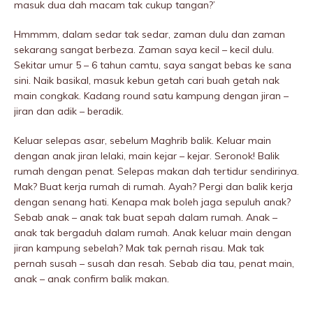
masuk dua dah macam tak cukup tangan?’
Hmmmm, dalam sedar tak sedar, zaman dulu dan zaman
sekarang sangat berbeza. Zaman saya kecil – kecil dulu.
Sekitar umur 5 – 6 tahun camtu, saya sangat bebas ke sana
sini. Naik basikal, masuk kebun getah cari buah getah nak
main congkak. Kadang round satu kampung dengan jiran –
jiran dan adik – beradik.
Keluar selepas asar, sebelum Maghrib balik. Keluar main
dengan anak jiran lelaki, main kejar – kejar. Seronok! Balik
rumah dengan penat. Selepas makan dah tertidur sendirinya.
Mak? Buat kerja rumah di rumah. Ayah? Pergi dan balik kerja
dengan senang hati. Kenapa mak boleh jaga sepuluh anak?
Sebab anak – anak tak buat sepah dalam rumah. Anak –
anak tak bergaduh dalam rumah. Anak keluar main dengan
jiran kampung sebeIah? Mak tak pernah risau. Mak tak
pernah susah – susah dan resah. Sebab dia tau, penat main,
anak – anak confirm balik makan.