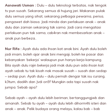
Asnawati Usman :
Dulu – dulu teknologi terbatas, nak tengok
tv pun susah. Sekarang semua di hujung jari. Makanan pulak
dulu semua yang sihat, sekarang pelbagai pewarna, perisa,
pengawet dah biasa. Jadi minda dan perlakuan anak – anak
dulu dan zaman sekarang tak sama. Jadi cara mengatasi
perlakuan pun tak sama, cab4ran nak membesarkan anak –
anak pun berbeza..
Nur Rifa :
Ayah dulu ada ihsan kat anak bini. Ayah dulu boleh
jadi imam, boleh ajar anak bini mengaji, boleh ke pasar dan
kebanyakan ‘bekerja’ walaupun pun hanya kerja kampung.
Bila ayah dulu rajin bekerja jadi mak dulu pun ada ihsan kat
ayah sebab tu tak kisah nak masak susah – susah dan sedap
– sedap pun. Ayah dulu – dulu pernah dengar tak isu curang,
k3tum, dad4h dan Jvdi on9? Mungkin ada tapi susah nak
jumpa. Sebab apa?
Sebab ayah – ayah dulu lebih beriman, bertanggungjwb dan
amanah. Sebab tu ayah – ayah dulu lebih dihorm4ti isteri dan
anak – anak. Pelik budaya orang melayu, kalau bab – bab