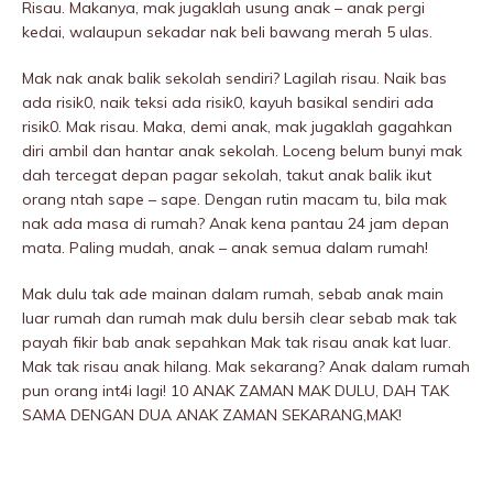
Risau. Makanya, mak jugaklah usung anak – anak pergi
kedai, walaupun sekadar nak beli bawang merah 5 ulas.
Mak nak anak balik sekolah sendiri? Lagilah risau. Naik bas
ada risik0, naik teksi ada risik0, kayuh basikal sendiri ada
risik0. Mak risau. Maka, demi anak, mak jugaklah gagahkan
diri ambil dan hantar anak sekolah. Loceng belum bunyi mak
dah tercegat depan pagar sekolah, takut anak balik ikut
orang ntah sape – sape. Dengan rutin macam tu, bila mak
nak ada masa di rumah? Anak kena pantau 24 jam depan
mata. Paling mudah, anak – anak semua dalam rumah!
Mak dulu tak ade mainan dalam rumah, sebab anak main
luar rumah dan rumah mak dulu bersih clear sebab mak tak
payah fikir bab anak sepahkan Mak tak risau anak kat luar.
Mak tak risau anak hilang. Mak sekarang? Anak dalam rumah
pun orang int4i lagi! 10 ANAK ZAMAN MAK DULU, DAH TAK
SAMA DENGAN DUA ANAK ZAMAN SEKARANG,MAK!