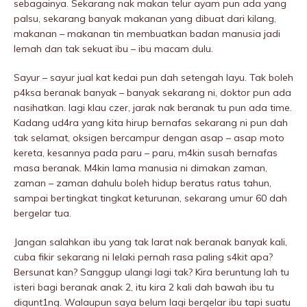
sebagainya. Sekarang nak makan telur ayam pun ada yang
palsu, sekarang banyak makanan yang dibuat dari kilang,
makanan – makanan tin membuatkan badan manusia jadi
lemah dan tak sekuat ibu – ibu macam dulu.
Sayur – sayur jual kat kedai pun dah setengah layu. Tak boleh
p4ksa beranak banyak – banyak sekarang ni, doktor pun ada
nasihatkan. lagi klau czer, jarak nak beranak tu pun ada time.
Kadang ud4ra yang kita hirup bernafas sekarang ni pun dah
tak seIamat, oksigen bercampur dengan asap – asap moto
kereta, kesannya pada paru – paru, m4kin susah bernafas
masa beranak. M4kin lama manusia ni dimakan zaman,
zaman – zaman dahulu boleh hidup beratus ratus tahun,
sampai bertingkat tingkat keturunan, sekarang umur 60 dah
bergeIar tua.
Jangan salahkan ibu yang tak larat nak beranak banyak kali,
cuba fikir sekarang ni lelaki pernah rasa paling s4kit apa?
Bersunat kan? Sanggup ulangi lagi tak? Kira beruntung lah tu
isteri bagi beranak anak 2, itu kira 2 kali dah bawah ibu tu
digunt1ng. Walaupun saya belum lagi bergeIar ibu tapi suatu