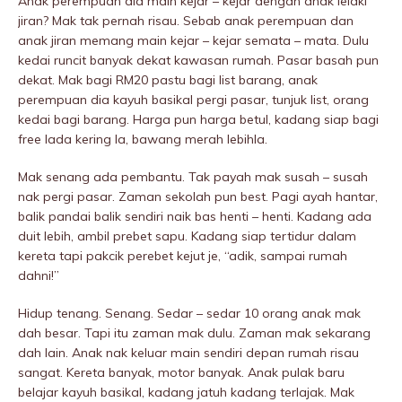
Anak perempuan dia main kejar – kejar dengan anak lelaki
jiran? Mak tak pernah risau. Sebab anak perempuan dan
anak jiran memang main kejar – kejar semata – mata. Dulu
kedai runcit banyak dekat kawasan rumah. Pasar basah pun
dekat. Mak bagi RM20 pastu bagi list barang, anak
perempuan dia kayuh basikal pergi pasar, tunjuk list, orang
kedai bagi barang. Harga pun harga betul, kadang siap bagi
free lada kering la, bawang merah lebihla.
Mak senang ada pembantu. Tak payah mak susah – susah
nak pergi pasar. Zaman sekolah pun best. Pagi ayah hantar,
balik pandai balik sendiri naik bas henti – henti. Kadang ada
duit lebih, ambil prebet sapu. Kadang siap tertidur dalam
kereta tapi pakcik perebet kejut je, “adik, sampai rumah
dahni!”
Hidup tenang. Senang. Sedar – sedar 10 orang anak mak
dah besar. Tapi itu zaman mak dulu. Zaman mak sekarang
dah lain. Anak nak keluar main sendiri depan rumah risau
sangat. Kereta banyak, motor banyak. Anak pulak baru
belajar kayuh basikal, kadang jatuh kadang terIajak. Mak