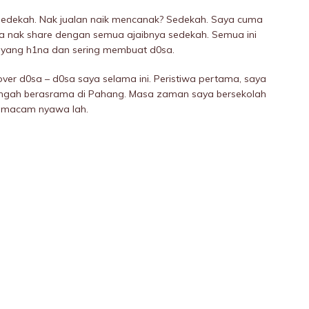
 Sedekah. Nak jualan naik mencanak? Sedekah. Saya cuma
a nak share dengan semua ajaibnya sedekah. Semua ini
 yang h1na dan sering membuat d0sa.
er d0sa – d0sa saya selama ini. Peristiwa pertama, saya
ngah berasrama di Pahang. Masa zaman saya bersekolah
ng macam nyawa lah.