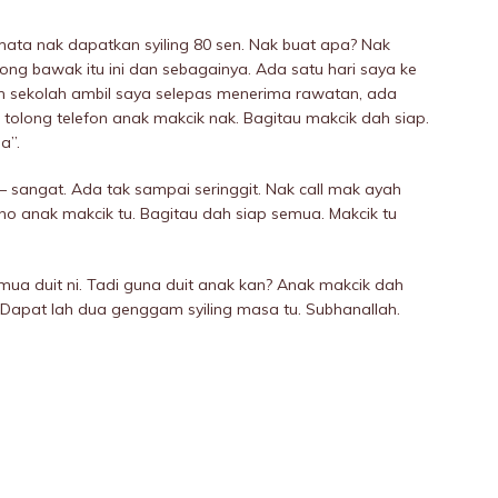
mata nak dapatkan syiling 80 sen. Nak buat apa? Nak
long bawak itu ini dan sebagainya. Ada satu hari saya ke
 sekolah ambil saya selepas menerima rawatan, ada
tolong telefon anak makcik nak. Bagitau makcik dah siap.
a”.
t – sangat. Ada tak sampai seringgit. Nak call mak ayah
l no anak makcik tu. Bagitau dah siap semua. Makcik tu
emua duit ni. Tadi guna duit anak kan? Anak makcik dah
ah. Dapat lah dua genggam syiling masa tu. Subhanallah.