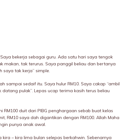
. Saya bekerja sebagai guru. Ada satu hari saya tengok
 makan, tak terurus. Saya panggil beliau dan bertanya
h saya tak kerja” simple.
rlah sampai sedaif itu. Saya hulur RM10. Saya cakap “ambil
k datang pulak”. Lepas ucap terima kasih terus beliau
“ni RM100 duit dari PIBG penghargaan sebab buat kelas
nit, RM10 saya dah digantikan dengan RM100. Allah Maha
ingin punya anak awal.
ira – kira lima bulan selepas berkahwin. Sebenarnya