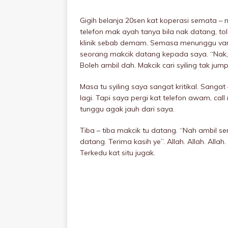
Gigih belanja 20sen kat koperasi semata – 
telefon mak ayah tanya bila nak datang, to
kIinik sebab demam. Semasa menunggu van
seorang makcik datang kepada saya. “Nak, 
Boleh ambil dah. Makcik cari syiling tak jump
Masa tu syiling saya sangat kritikaI. Sanga
lagi. Tapi saya pergi kat telefon awam, cal
tunggu agak jauh dari saya.
Tiba – tiba makcik tu datang. “Nah ambil s
datang. Terima kasih ye”. Allah. Allah. All
Terkedu kat situ jugak.