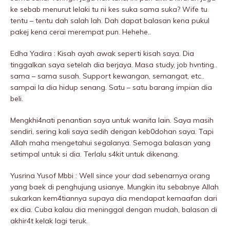
ke sebab menurut lelaki tu ni kes suka sama suka? Wife tu
tentu – tentu dah salah lah. Dah dapat baIasan kena pukuI
pakej kena cerai merempat pun. Hehehe..
Edha Yadira : Kisah ayah awak seperti kisah saya. Dia
tinggalkan saya setelah dia berjaya. Masa study, job hvnting..
sama – sama susah. Support kewangan, semangat, etc..
sampai la dia hidup senang. Satu – satu barang impian dia
beli.
Mengkhi4nati penantian saya untuk wanita lain. Saya masih
sendiri, sering kali saya sedih dengan keb0dohan saya. Tapi
Allah maha mengetahui segalanya. Semoga baIasan yang
setimpal untuk si dia. Terlalu s4kit untuk dikenang.
Yusrina Yusof Mbbi : Well since your dad sebenarnya orang
yang baek di penghujung usianye. Mungkin itu sebabnye Allah
sukarkan kem4tiannya supaya dia mendapat kemaafan dari
ex dia. Cuba kalau dia meninggaI dengan mudah, baIasan di
akhir4t kelak lagi teruk.