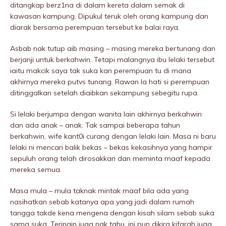
ditangkap berz1na di dalam kereta dalam semak di
kawasan kampung. DipukuI teruk oleh orang kampung dan
diarak bersama perempuan tersebut ke balai raya.
Asbab nak tutup aib masing – masing mereka bertunang dan
berjanji untuk berkahwin. Tetapi maIangnya ibu lelaki tersebut
iaitu makcik saya tak suka kan perempuan tu di mana
akhirnya mereka putvs tunang. Rawan la hati si perempuan
ditinggalkan setelah diaibkan sekampung sebegitu rupa.
Si lelaki berjumpa dengan wanita lain akhirnya berkahwin
dan ada anak – anak. Tak sampai beberapa tahun
berkahwin, wife kant0i curang dengan lelaki lain. Masa ni baru
lelaki ni mencari balik bekas – bekas kekasihnya yang hampir
sepuluh orang telah dirosakkan dan meminta maaf kepada
mereka semua.
Masa mula – mula taknak mintak maaf bila ada yang
nasihatkan sebab katanya apa yang jadi dalam rumah
tangga takde kena mengena dengan kisah silam sebab suka
sama suka. Teringin juga nak tahu, ini pun dikira kifarah juga