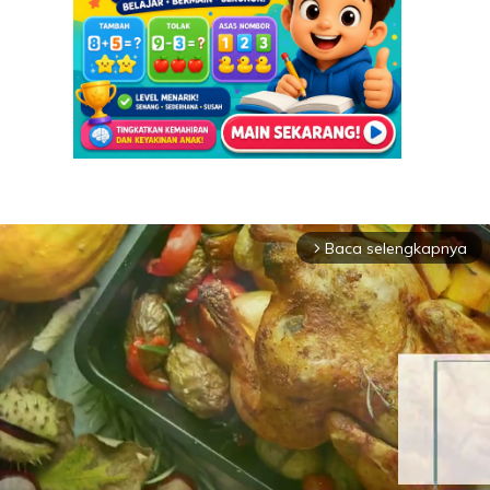
Baca selengkapnya
arrow_forward_ios