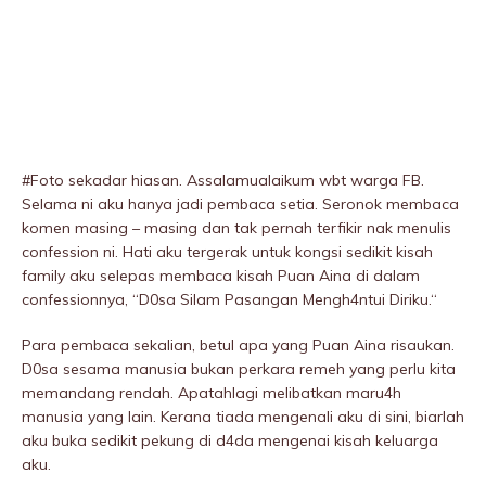
#Foto sekadar hiasan. Assalamualaikum wbt warga FB.
Selama ni aku hanya jadi pembaca setia. Seronok membaca
komen masing – masing dan tak pernah terfikir nak menulis
confession ni. Hati aku tergerak untuk kongsi sedikit kisah
family aku selepas membaca kisah Puan Aina di dalam
confessionnya, “D0sa Silam Pasangan Mengh4ntui Diriku.“
Para pembaca sekalian, betul apa yang Puan Aina risaukan.
D0sa sesama manusia bukan perkara remeh yang perlu kita
memandang rendah. Apatahlagi melibatkan maru4h
manusia yang lain. Kerana tiada mengenali aku di sini, biarlah
aku buka sedikit pekung di d4da mengenai kisah keluarga
aku.