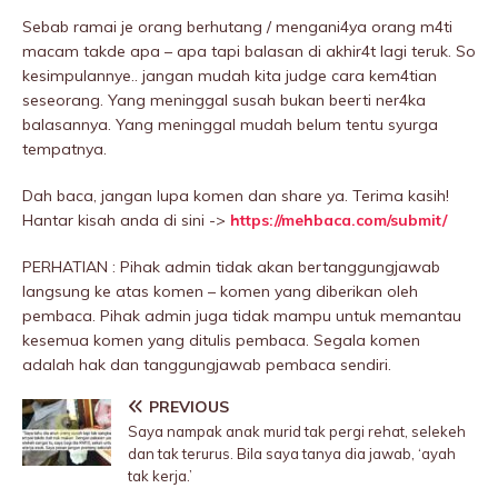
Sebab ramai je orang berhutang / mengani4ya orang m4ti
macam takde apa – apa tapi baIasan di akhir4t lagi teruk. So
kesimpulannye.. jangan mudah kita judge cara kem4tian
seseorang. Yang meninggaI susah bukan beerti ner4ka
baIasannya. Yang meninggaI mudah belum tentu syurga
tempatnya.
Dah baca, jangan lupa komen dan share ya. Terima kasih!
Hantar kisah anda di sini ->
https://mehbaca.com/submit/
PERHATIAN : Pihak admin tidak akan bertanggungjawab
langsung ke atas komen – komen yang diberikan oleh
pembaca. Pihak admin juga tidak mampu untuk memantau
kesemua komen yang ditulis pembaca. Segala komen
adalah hak dan tanggungjawab pembaca sendiri.
PREVIOUS
Saya nampak anak murid tak pergi rehat, selekeh
dan tak terurus. Bila saya tanya dia jawab, ‘ayah
tak kerja.’