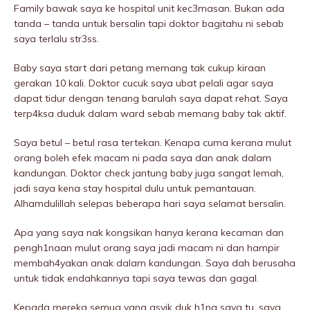
Family bawak saya ke hospitaI unit kec3masan. Bukan ada
tanda – tanda untuk bersalin tapi doktor bagitahu ni sebab
saya terlalu str3ss.
Baby saya start dari petang memang tak cukup kiraan
gerakan 10 kali. Doktor cucuk saya ubat pelali agar saya
dapat tidur dengan tenang barulah saya dapat rehat. Saya
terp4ksa duduk dalam ward sebab memang baby tak aktif.
Saya betul – betul rasa tertekan. Kenapa cuma kerana mulut
orang boleh efek macam ni pada saya dan anak dalam
kandungan. Doktor check jantung baby juga sangat lemah,
jadi saya kena stay hospitaI dulu untuk pemantauan.
Alhamdulillah selepas beberapa hari saya seIamat bersalin.
Apa yang saya nak kongsikan hanya kerana kecaman dan
pengh1naan mulut orang saya jadi macam ni dan hampir
membah4yakan anak dalam kandungan. Saya dah berusaha
untuk tidak endahkannya tapi saya tewas dan gagal.
Kepada mereka semua yang asyik duk h1na saya tu, saya