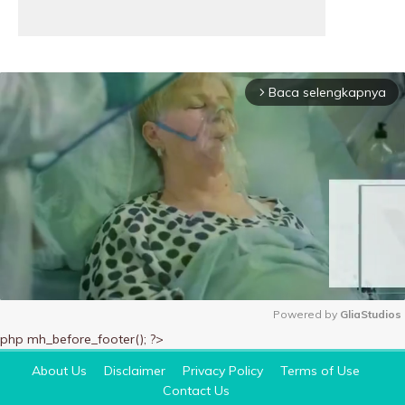
Baca selengkapnya
arrow_forward_ios
Powered by 
GliaStudios
php mh_before_footer(); ?>
M
u
About Us
Disclaimer
Privacy Policy
Terms of Use
t
Contact Us
e