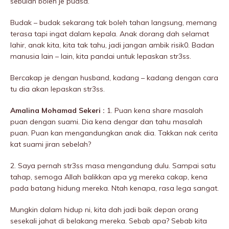
sebulan boleh je puasa.
Budak – budak sekarang tak boleh tahan langsung, memang
terasa tapi ingat dalam kepala. Anak dorang dah seIamat
lahir, anak kita, kita tak tahu, jadi jangan ambik risik0. Badan
manusia lain – lain, kita pandai untuk lepaskan str3ss.
Bercakap je dengan husband, kadang – kadang dengan cara
tu dia akan lepaskan str3ss.
Amalina Mohamad Sekeri :
1. Puan kena share masalah
puan dengan suami. Dia kena dengar dan tahu masalah
puan. Puan kan mengandungkan anak dia. Takkan nak cerita
kat suami jiran sebeIah?
2. Saya pernah str3ss masa mengandung dulu. Sampai satu
tahap, semoga Allah balikkan apa yg mereka cakap, kena
pada batang hidung mereka. Ntah kenapa, rasa lega sangat.
Mungkin dalam hidup ni, kita dah jadi baik depan orang
sesekali jahat di belakang mereka. Sebab apa? Sebab kita