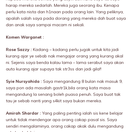
harap mereka sedarlah. Mereka juga seorang ibu. Kenapa
perlu kata nista dan h1naan pada orang lain. Yang peliknya,
apalah salah saya pada dorang yang mereka dah buat saya
dan anak saya sampai macam ni sekali.
Komen Warganet :
Rose Sazzy :
Kadang – kadang perlu jugak untuk kita jadi
kurang ajar ye sebab nak mengajar orang yang kurang akal
ni. Sejenis saya benda kalau lama – lama serabut saya akan
auto kurang ajar supaya tak str3ss dan jadi giIa!!
Syie Nursyahida :
Saya mengandung 8 bulan nak masuk 9,
saya pon ada masalah gastr1k,bila orang kata masa
mengandung la senang boleh puasa penuh. Saya buat tak
tau je sebab nanti yang s4kit saya bukan mereka.
Amirah Shardar :
Yang paling penting ialah sis kene belajar
untuk tidak mendengar apa orang cakap pasal sis. Saya
sendiri mengaIaminya, orang cakap akak dulu mengandung