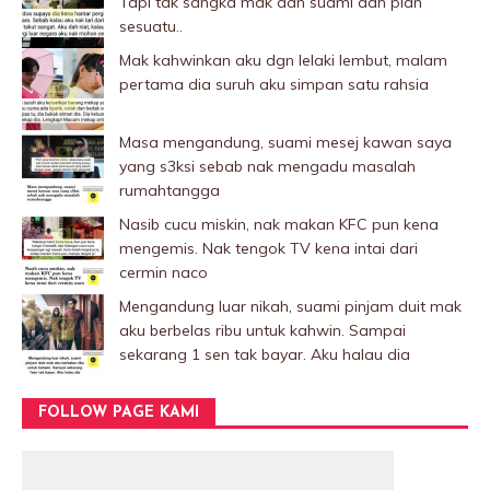
Tapi tak sangka mak dan suami dah plan
sesuatu..
Mak kahwinkan aku dgn lelaki Iembut, malam
pertama dia suruh aku simpan satu rahsia
Masa mengandung, suami mesej kawan saya
yang s3ksi sebab nak mengadu masalah
rumahtangga
Nasib cucu miskin, nak makan KFC pun kena
mengemis. Nak tengok TV kena intai dari
cermin naco
Mengandung luar nikah, suami pinjam duit mak
aku berbelas ribu untuk kahwin. Sampai
sekarang 1 sen tak bayar. Aku halau dia
FOLLOW PAGE KAMI