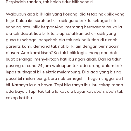
Berpindah randah, tak boleh tidur bilik sendiri.
Walaupun ada bilik lain yang kosong, dia tetap nak bilik yang
tu je. Kalau ibu suruh adik – adik guna bilik tu sebagai bilik
sanding atau bilik berpant4ng, memang bermasam muka la
dia tak dapat tido bilik tu, siap salahkan adik – adik yang
guna tu sebagai penyebab dia tak nak balik tido di rumah
parents kami, demand tak nak bilik lain dengan bermacam
alasan. Ada kami kisah? Ko tak balik lagi senang dari dok
buat perangai meny4kitkan hati ibu ngan abah. Dah la tidur
pasang aircond 24 jam walaupun tak ada orang dalam bilik,
lepas tu tinggal bil elektrik melambung. Bila ada yang bising
pasal bil meIambung, baru nak terhegeh – hegeh tinggal duit
bil. Katanya la dia bayar. Tapi bila tanya ibu, ibu cakap mana
ada bayar. Tapi tak tahu la kot dia bayar kat abah, abah tak
cakap kat ibu.