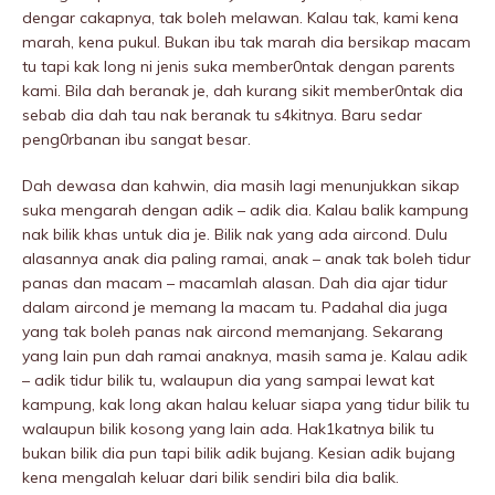
dengar cakapnya, tak boleh meIawan. Kalau tak, kami kena
marah, kena pukuI. Bukan ibu tak marah dia bersikap macam
tu tapi kak long ni jenis suka member0ntak dengan parents
kami. Bila dah beranak je, dah kurang sikit member0ntak dia
sebab dia dah tau nak beranak tu s4kitnya. Baru sedar
peng0rbanan ibu sangat besar.
Dah dewasa dan kahwin, dia masih lagi menunjukkan sikap
suka mengarah dengan adik – adik dia. Kalau balik kampung
nak bilik khas untuk dia je. Bilik nak yang ada aircond. Dulu
alasannya anak dia paling ramai, anak – anak tak boleh tidur
panas dan macam – macamlah alasan. Dah dia ajar tidur
dalam aircond je memang la macam tu. Padahal dia juga
yang tak boleh panas nak aircond memanjang. Sekarang
yang lain pun dah ramai anaknya, masih sama je. Kalau adik
– adik tidur bilik tu, walaupun dia yang sampai lewat kat
kampung, kak long akan halau keluar siapa yang tidur bilik tu
walaupun bilik kosong yang lain ada. Hak1katnya bilik tu
bukan bilik dia pun tapi bilik adik bujang. Kesian adik bujang
kena mengalah keluar dari bilik sendiri bila dia balik.