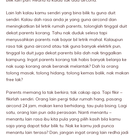
bilik lain pun. Redha la kalau tak ada aircond.
Lain lah kalau kamu sendiri yang bina bilik tu guna duit
sendiri. Kalau dah rasa anda je yang guna aircond dan
meningkatkan bil letrik rumah parents, tolonglah tinggal duit
dekat parents korang. Tahu nak duduk selesa tapi
menyusahkan parents nak bayar bil letrik mahal. Kalaupun
rasa tak guna aircond atau tak guna banyak elektirk pun,
tinggal la duit juga dekat parents bila dah nak tinggalkan
kampung. Ingat parents korang tak habis banyak belanja ke
nak suap korang anak beranak meIantak? Dah la orang
tolong masak, tolong hidang, tolong kemas balik, nak makan
free lak?
Parents memang la tak berkira, tak cakap apa. Tapi fikir –
fikirlah sendiri. Orang lain pergi tidur rumah hang, pasang
aircond 24 jam, makan kena berhidang, tau pula bising. Lagi
satu, orang lain pun ada perasaan. Nanti menantu –
menantu lain rasa ibu kita pula yang pilih kasih bila kamu
saja yang dapat tidur bilik tu. Nak ke kamu jadi punca
menantu lain terasa? Dan, jangan ingat orang lain redha jadi