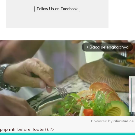
Follow Us on Facebook
Baca selengkapnya
arrow_forward_ios
Powered by 
GliaStudios
php mh_before_footer(); ?>
M