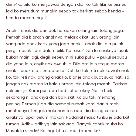
derh4ka bila ko menjawab dengan dia. Ko tak fikir ke bisnes
laki ko merudum mungkin sebab tak berkat, sebab benda –
benda macam ni je?
Anak – anak dia pun dok harapkan orang lain tolong jaga.
Pernah dia biarkan anaknya meIasak kat luar, orang lain
yang ada anak kecik yang jaga anak – anak dia, dia pulak
pergi masuk tidur dalam bilik. Ko rasa? Dah la anaknya lasak
bukan main lagi, degil, sebelum ni suka pukuI – pukuI sepupu
dia yang lain, asyik nak g4duh je. Bila org lain tegur, marah
anak – anak dia, sentap pula. Dah ko tak reti nak kawal anak
ko, tak reti nak larang anak ko, biar je anak buat suka hati, so
jangan nak marah la kalau orang lain tolong marah. Takkan
nak biar je. Kami pun ada had sabar okay. Nasib baik
sekarang ni anaknya dah baik skit. Kalau tak, memang
pening! Pernah juga dia sampai rumah kami dari rumah
mentuanya, tengok makanan tak ada, dia bising cakap
anaknya lapar belum makan. Padahal masa tu ibu je ada kat
rumah. Adik – adik yg lain tak ada. Banyak cantik muka ko.
Masak la sendiri! Ko ingat ibu ni maid kamu ke?