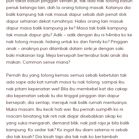
pun takat basuh pinggan sendiri je, tak ada nak tolong basuh
periuk belanga lain, dah la orang tolong masak. Katanya dia
balik kampung tak nak masuk dapur sebab dah penat dok
dapur seharian dekat rumahnya. Habis orang lain masuk
dapur masa balik kampung je ke? Masa tak balik kampung
tak masuk dapur gitu? Adik – adik dengan ibu ni h4mba ko ke
nak tolong masak, hidang untuk ko dan family ko? Pinggan
anak – anaknya pun dilambak dalam sinki je dengan saki
baki makanan lagi. Meja bersepah berterabur baki anak dia
makan. Common sense mana?
Pernah ibu yang tolong kemas semua sebab kebetulan tak
ada sape ada kat rumah masa tu nak tolong, sampai ibu
nak pitam kepenatan wei! Bila ibu membebeI kat dia cakap
dia kepenatan sebab tu dia tinggal pinggan dan dapur
bersepah, dia sentap, merajuk nak balik rumah mentuanya.
Muka masam. Ibu kecik hati wei. Ibu pernah sump4h ko ni
macam binatang tak reti nak diajar disebabkan sikap ko
yang suka mengarah, demand bilik, nak jadi raja je bila balik
kampung. Ko sedar tak? Ko ingat ibu diam selama ni sebab
dia tak kisah? Dia kisah tapi dia tak nak ko bertambah