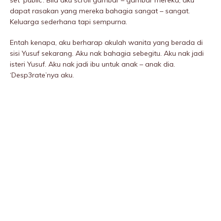
set ‘public’. Bila aku scroll gambar – gambar mereka, aku
dapat rasakan yang mereka bahagia sangat – sangat.
Keluarga sederhana tapi sempurna.
Entah kenapa, aku berharap akulah wanita yang berada di
sisi Yusuf sekarang. Aku nak bahagia sebegitu. Aku nak jadi
isteri Yusuf. Aku nak jadi ibu untuk anak – anak dia.
‘Desp3rate’nya aku.