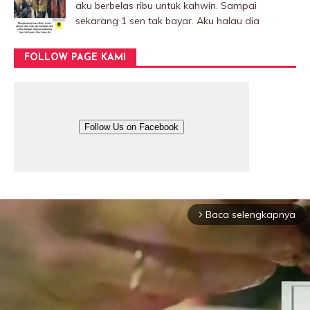
aku berbelas ribu untuk kahwin. Sampai
sekarang 1 sen tak bayar. Aku halau dia
FOLLOW PAGE KAMI
Follow Us on Facebook
Baca selengkapnya
arrow_forward_ios