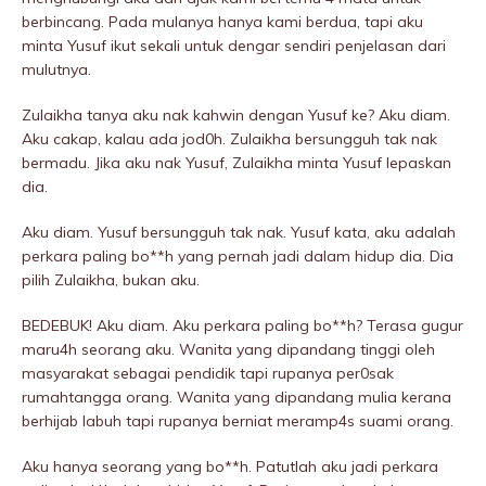
berbincang. Pada mulanya hanya kami berdua, tapi aku
minta Yusuf ikut sekali untuk dengar sendiri penjelasan dari
mulutnya.
Zulaikha tanya aku nak kahwin dengan Yusuf ke? Aku diam.
Aku cakap, kalau ada jod0h. Zulaikha bersungguh tak nak
bermadu. Jika aku nak Yusuf, Zulaikha minta Yusuf lepaskan
dia.
Aku diam. Yusuf bersungguh tak nak. Yusuf kata, aku adalah
perkara paling bo**h yang pernah jadi dalam hidup dia. Dia
pilih Zulaikha, bukan aku.
BEDEBUK! Aku diam. Aku perkara paling bo**h? Terasa gugur
maru4h seorang aku. Wanita yang dipandang tinggi oleh
masyarakat sebagai pendidik tapi rupanya per0sak
rumahtangga orang. Wanita yang dipandang mulia kerana
berhijab labuh tapi rupanya berniat meramp4s suami orang.
Aku hanya seorang yang bo**h. Patutlah aku jadi perkara