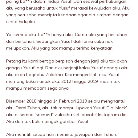
paling bo**h dalam hidup Yusuf. Dari seawal perhubungan
aku yang berusaha untuk Yusuf merasai kewujudan aku. Aku
yang berusaha mencipta keadaan agar dia simpati dengan
cerita hidupku.
Ya, semua aku. bo**h hanya aku. Cuma aku yang bertahan
dan bertahan. Sedangkan Yusuf dah lama cuba nak
melupakan. Aku yang tak mampu terima kenyataan.
Petang itu kami bertiga berpisah dengan janji aku tak akan
ganggu Yusuf lagi. Dan aku berjanji kalau Yusuf ganggu aku,
aku akan bagitahu Zulaikha. Kini mengertilah aku, Yusuf
memang bukan untuk aku. 2012 hingga 2019, masih tak
mampu memadam segalanya.
Disember 2018 hingga 14 Februari 2019 selalu menghantui
aku. Demi Tuhan, aku tak mampu lupakan Yusuf. Dia ‘bIock’
aku di semua ‘socmed’. Zulaikha set ‘private’ Instagram dia.
Aku dah tak boleh tengok gambar Yusuf.
Aku merintih setiap hari meminta jawapan dari Tuhan.