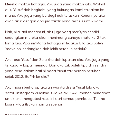
Mereka mak1n bahagia. Aku juga yang mak1n giIa. Walhal
dulu Yusuf dah bagitahu yang hubungan kami tak akan ke
mana. Aku juga yang berdegil nak teruskan. Kononnya aku
akan akur dengan apa jua takdir yang tertulis untuk kami.
Nah, bila jadi macam ni, aku juga yang mer0yan sendiri
sedangkan mereka akan menimang cahaya mata ke-2 tak
lama lagi. Apa ni? Mana bahagia milik aku? Bila aku boleh
‘move on’ sedangkan dah lebih setahun berlalu?
Aku rasa Yusuf dan Zulaikha dah lupakan aku. Aku juga yang
terkapai – kapai merindu. Dan aku tak boleh tipu diri sendiri
yang rasa dalam hati ni pada Yusuf tak pernah berubah
sejak 2012. Bo**h ke aku?
Aku masih berharap akulah wanita di sisi Yusuf bila aku
‘scroll’ Instagram Zulaikha. GiIa ke aku? Aku mohon pendapat
untuk aku mengatasi rasa ini dari semua pembaca. Terima
kasih. – Ida (Bukan nama sebenar)