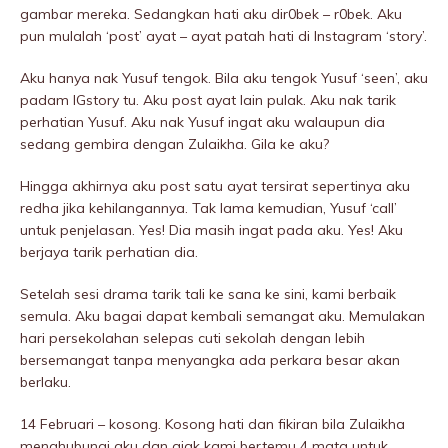
gambar mereka. Sedangkan hati aku dir0bek – r0bek. Aku
pun mulalah ‘post’ ayat – ayat patah hati di Instagram ‘story’.
Aku hanya nak Yusuf tengok. Bila aku tengok Yusuf ‘seen’, aku
padam IGstory tu. Aku post ayat lain pulak. Aku nak tarik
perhatian Yusuf. Aku nak Yusuf ingat aku walaupun dia
sedang gembira dengan Zulaikha. GiIa ke aku?
Hingga akhirnya aku post satu ayat tersirat sepertinya aku
redha jika kehilangannya. Tak lama kemudian, Yusuf ‘call’
untuk penjelasan. Yes! Dia masih ingat pada aku. Yes! Aku
berjaya tarik perhatian dia.
Setelah sesi drama tarik tali ke sana ke sini, kami berbaik
semula. Aku bagai dapat kembali semangat aku. Memulakan
hari persekolahan selepas cuti sekolah dengan lebih
bersemangat tanpa menyangka ada perkara besar akan
berlaku.
14 Februari – kosong. Kosong hati dan fikiran bila Zulaikha
menghubungi aku dan ajak kami bertemu 4 mata untuk