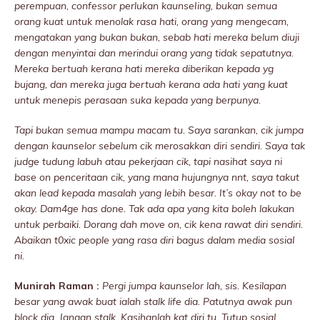
perempuan, confessor perlukan kaunseIing, bukan semua
orang kuat untuk menolak rasa hati, orang yang mengecam,
mengatakan yang bukan bukan, sebab hati mereka belum diuji
dengan menyintai dan merindui orang yang tidak sepatutnya.
Mereka bertuah kerana hati mereka diberikan kepada yg
bujang, dan mereka juga bertuah kerana ada hati yang kuat
untuk menepis perasaan suka kepada yang berpunya.
Tapi bukan semua mampu macam tu. Saya sarankan, cik jumpa
dengan kaunselor sebelum cik merosakkan diri sendiri. Saya tak
judge tudung labuh atau pekerjaan cik, tapi nasihat saya ni
base on penceritaan cik, yang mana hujungnya nnt, saya takut
akan lead kepada masalah yang lebih besar. It’s okay not to be
okay. Dam4ge has done. Tak ada apa yang kita boleh lakukan
untuk perbaiki. Dorang dah move on, cik kena rawat diri sendiri.
Abaikan t0xic people yang rasa diri bagus dalam media sosiaI
ni.
Munirah Raman :
Pergi jumpa kaunselor lah, sis. Kesilapan
besar yang awak buat ialah stalk life dia. Patutnya awak pun
block dia. Jangan stalk. Kasihanlah kat diri tu. Tutup sosiaI