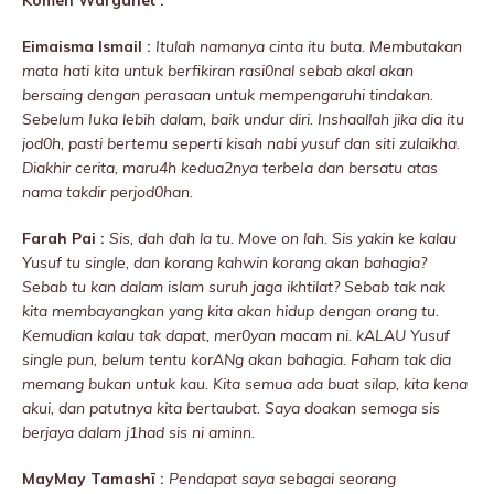
Komen Warganet :
Eimaisma Ismail :
Itulah namanya cinta itu buta. Membutakan
mata hati kita untuk berfikiran rasi0nal sebab akal akan
bersaing dengan perasaan untuk mempengaruhi tindakan.
Sebelum Iuka lebih dalam, baik undur diri. Inshaallah jika dia itu
jod0h, pasti bertemu seperti kisah nabi yusuf dan siti zulaikha.
Diakhir cerita, maru4h kedua2nya terbeIa dan bersatu atas
nama takdir perjod0han.
Farah Pai :
Sis, dah dah la tu. Move on lah. Sis yakin ke kalau
Yusuf tu single, dan korang kahwin korang akan bahagia?
Sebab tu kan dalam islam suruh jaga ikhtilat? Sebab tak nak
kita membayangkan yang kita akan hidup dengan orang tu.
Kemudian kalau tak dapat, mer0yan macam ni. kALAU Yusuf
single pun, belum tentu korANg akan bahagia. Faham tak dia
memang bukan untuk kau. Kita semua ada buat silap, kita kena
akui, dan patutnya kita bertaubat. Saya doakan semoga sis
berjaya dalam j1had sis ni aminn.
MayMay Tamashī :
Pendapat saya sebagai seorang