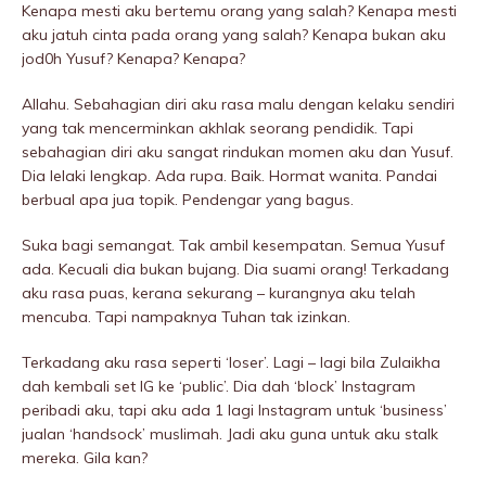
Kenapa mesti aku bertemu orang yang salah? Kenapa mesti
aku jatuh cinta pada orang yang salah? Kenapa bukan aku
jod0h Yusuf? Kenapa? Kenapa?
Allahu. Sebahagian diri aku rasa malu dengan kelaku sendiri
yang tak mencerminkan akhlak seorang pendidik. Tapi
sebahagian diri aku sangat rindukan momen aku dan Yusuf.
Dia lelaki lengkap. Ada rupa. Baik. Hormat wanita. Pandai
berbual apa jua topik. Pendengar yang bagus.
Suka bagi semangat. Tak ambil kesempatan. Semua Yusuf
ada. Kecuali dia bukan bujang. Dia suami orang! Terkadang
aku rasa puas, kerana sekurang – kurangnya aku telah
mencuba. Tapi nampaknya Tuhan tak izinkan.
Terkadang aku rasa seperti ‘Ioser’. Lagi – lagi bila Zulaikha
dah kembali set IG ke ‘public’. Dia dah ‘bIock’ Instagram
peribadi aku, tapi aku ada 1 lagi Instagram untuk ‘business’
jualan ‘handsock’ muslimah. Jadi aku guna untuk aku stalk
mereka. GiIa kan?