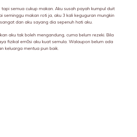
 tapi semua cukup makan. Aku susah payah kumpul duit
 seminggu makan roti ja, aku 3 kali keguguran mungkin
– sangat dan aku sayang dia sepenuh hati aku.
ukan aku tak boleh mengandung, cuma belum rezeki. Bila
a fizikaI em0si aku kuat semula. Walaupon belum ada
an keluarga mentua pun baik.