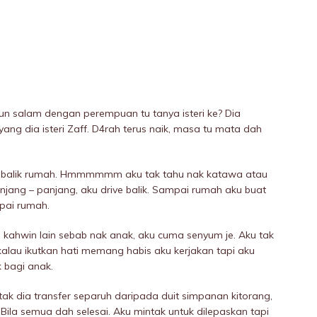
un salam dengan perempuan tu tanya isteri ke? Dia
ng dia isteri Zaff. D4rah terus naik, masa tu mata dah
ak balik rumah. Hmmmmmm aku tak tahu nak katawa atau
njang – panjang, aku drive balik. Sampai rumah aku buat
pai rumah.
 kahwin lain sebab nak anak, aku cuma senyum je. Aku tak
 kalau ikutkan hati memang habis aku kerjakan tapi aku
 bagi anak.
ak dia transfer separuh daripada duit simpanan kitorang,
Bila semua dah selesai. Aku mintak untuk dilepaskan tapi