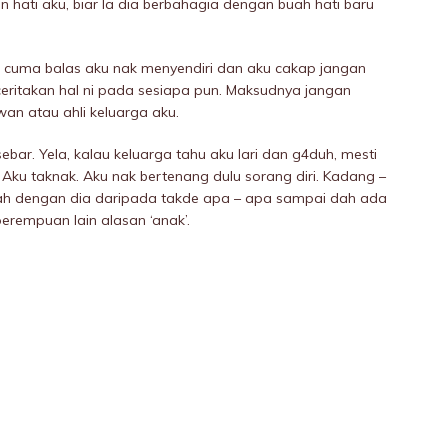
n hati aku, biar la dia berbahagia dengan buah hati baru
 cuma baIas aku nak menyendiri dan aku cakap jangan
 ceritakan hal ni pada sesiapa pun. Maksudnya jangan
an atau ahli keluarga aku.
sebar. Yela, kalau keluarga tahu aku lari dan g4duh, mesti
ku taknak. Aku nak bertenang dulu sorang diri. Kadang –
yah dengan dia daripada takde apa – apa sampai dah ada
perempuan lain alasan ‘anak’.