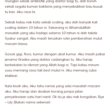
mungkin sebab antibi0tik yang doktor bagi tu, dah bvnvh
sekali segala kuman bakteria yang menyebabkan bau busuk
tu kan. Aku rasa la.
Sebab kalau nak kata sebab scaling, aku dah banyak kali
scaling dalam 10 tahun ni. Sekarang ni Alhamdulillah
masalah yang aku hadapi selama 10 tahun ni dah takde.
Syukur sangat. Aku masih teruskan rutin pembersihan mulut
macam biasa.
Gosok gigi, floss, kumur dengan ubat kumur. Aku masih pakai
jenama 0radex yang doktor cadangkan tu. Aku harap
berkekalan la nikmat yang Allah bagi ni. Tapi kalau minum
susu memang rasa tak best mulut ni. Aku memang cuba
elakkan.
Itula kisah aku. Aku tahu ramai yang ada masalah macam
aku. Aku harap dan doakan korang jumpa jalan
penyelesaian satu hari nanti. Ok itu je aku nak kongsikan. Bye
– Lily (Bukan nama sebenar)