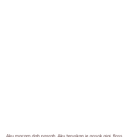
Aku macam dah pasrah. Aku teruskan je gosok gigi, floss