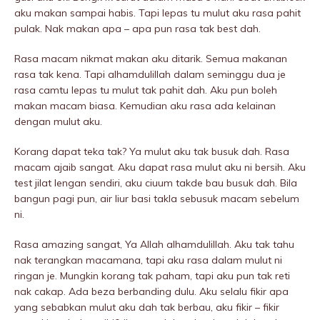
aku makan sampai habis. Tapi lepas tu mulut aku rasa pahit
pulak. Nak makan apa – apa pun rasa tak best dah.
Rasa macam nikmat makan aku ditarik. Semua makanan
rasa tak kena. Tapi alhamdulillah dalam seminggu dua je
rasa camtu lepas tu mulut tak pahit dah. Aku pun boleh
makan macam biasa. Kemudian aku rasa ada kelainan
dengan mulut aku.
Korang dapat teka tak? Ya mulut aku tak busuk dah. Rasa
macam ajaib sangat. Aku dapat rasa mulut aku ni bersih. Aku
test jilat lengan sendiri, aku ciuum takde bau busuk dah. Bila
bangun pagi pun, air liur basi takla sebusuk macam sebelum
ni.
Rasa amazing sangat, Ya Allah alhamdulillah. Aku tak tahu
nak terangkan macamana, tapi aku rasa dalam mulut ni
ringan je. Mungkin korang tak paham, tapi aku pun tak reti
nak cakap. Ada beza berbanding dulu. Aku selalu fikir apa
yang sebabkan mulut aku dah tak berbau, aku fikir – fikir