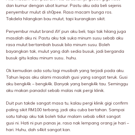
dan kumur dengan ubat kumur. Pastu aku ada beli sejenis
penyembur mulut di sh0pee. Rasa macam bunga ros.
Takdela hilangkan bau mulut, tapi kurangkan sikit.
Penyembur mulut brand AY pun aku beli, tapi tak hilang juga
masalah aku ni. Pastu aku tak suka minum susu sebab aku
rasa mulut bertambah busuk bila minum susu. Boleh
bayangkan tak, mulut yang dah sedia busuk, jadi berganda
busuk gitu kalau minum susu.. huhu.
Ok kemudian ada satu lagi musibah yang terjadi pada aku.
Tahun lepas aku alami masalah gusi yang sangat teruk. Gusi
aku bengk4k – bengk4k. Banyak yang bengk4k tau. Seminggu
aku makan panadol sebab malas nak pergi kIinik.
Duit pun takde sangat masa tu, kalau pergi kIinik gigi confirm
paling sikit RM100 terbang, jadi aku cuba bertahan. Sampai
satu tahap aku tak boleh tidur malam sebab s4kit sangat
gusi ni. Hati ni pun panas je, rasa nak Iempang orang je hari –
hari. Huhu, dah s4kit sangat kan.