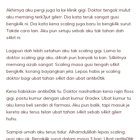
Akhirnya aku pergi juga la ke kIinik gigi. Doktor tengok mulut
aku memang terk3jut giIerr. Dia kata teruk sangat gusi
bengk4k ni. Dia kata kena scaling juga baru la bengk4k surut.
Takde cara lain. Aku pun setuju sebab aku tak tahan dah
s4kit ni.
Lagipun dah lebih setahun aku tak scaling gigi. Lama la
doktor scaling gigi aku, d4rah pun banyak la kan. S4kitnya
memang azab sangat. Scaling masa gusi tengah s4kit
bengk4k, korang bayangkan jela. Lepas habis je scaling
doktor bagi ubat tahan s4kit dan ubat antibi0tik.
Kena habiskan antibi0tik tu. Doktor nasihatkan kena rajin floss
gigi, pastu kumur dengan ubat kumur 0radex. Ubat kumur tu
aku kena beli sendiri di farmasi. Aku pun balik, tapi masuk je
kereta aku terus telan ubat tahan s4kit sebab s4kit giIerr
huhu.
Sampai umah aku terus tidur. Alhamdulillah lepas scaling,
gusi aku ok. Bengk4k surut dalam masa 3 hari. Ubat antibi0tik