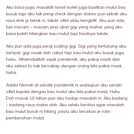
Aku baca juga, masalah tonsil boleh juga buatkan mulut bau
busuk tapi aku tak pergi check dengan doktor pun sebab aku
rasa elok je tekak ni, takde s4kit atau bengk4k. Aku pun ada
beli macam – macam jenis ubat gigi yang mahal, yang aku
baca boleh hilangkan bau mulut tapi hasilnya takde.
Aku pun ada juga pergi scaling gigi. Gigi yang berlubang aku
tampal, gigi rosak dah cabut tapi bau mulut aku busuk juga
huhu.. Alhamdulillah sejak pandemik, aku pakai mask dan
aku selesa la nak bercakap dengan orang bila pakai mask,
haha.
Adala hikmah di sebalik pandemik ni walaupun aku sendiri
s4kit kepala dengan bau mulut aku bila pakai mask. Huhu.
Dah masuk 10 tahun pun aku hadap masalah ni. Aku kadang
– kadang rasa malas dah. Aku selalu berdoa agar masalah
bau mulut busuk ni hilang, pastu aku teruskan je rutin
pembersihan mulut.