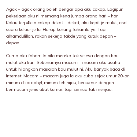
Agak – agak orang boleh dengar apa aku cakap. Lagipun
pekerjaan aku ni memang kena jumpa orang hari – hari.
Kalau terp4ksa cakap dekat – dekat, aku kepit je mulut, asal
suara keluar je la. Harap korang fahamla ye. Tapi
alhamdulillah, rakan sekerja takde yang kutuk depan –
depan.
Cuma aku faham la bila mereka tak selesa dengan bau
mulut aku kan. Sebenarnya macam – macam aku usaha
untuk hilangkan masalah bau mulut ni. Aku banyak baca di
internet. Macam – macam juga la aku cuba sejak umur 20-an,
minum chlorophyl, minum teh hijau, berkumur dengan
bermacam jenis ubat kumur, tapi semua tak menjadi.