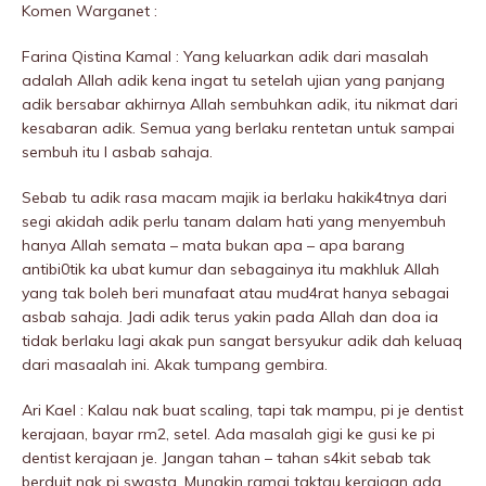
Komen Warganet :
Farina Qistina Kamal : Yang keluarkan adik dari masalah
adalah Allah adik kena ingat tu setelah ujian yang panjang
adik bersabar akhirnya Allah sembuhkan adik, itu nikmat dari
kesabaran adik. Semua yang berlaku rentetan untuk sampai
sembuh itu l asbab sahaja.
Sebab tu adik rasa macam majik ia berlaku hakik4tnya dari
segi akidah adik perlu tanam dalam hati yang menyembuh
hanya Allah semata – mata bukan apa – apa barang
antibi0tik ka ubat kumur dan sebagainya itu makhluk Allah
yang tak boleh beri munafaat atau mud4rat hanya sebagai
asbab sahaja. Jadi adik terus yakin pada Allah dan doa ia
tidak berlaku lagi akak pun sangat bersyukur adik dah keluaq
dari masaalah ini. Akak tumpang gembira.
Ari Kael : Kalau nak buat scaling, tapi tak mampu, pi je dentist
kerajaan, bayar rm2, setel. Ada masalah gigi ke gusi ke pi
dentist kerajaan je. Jangan tahan – tahan s4kit sebab tak
berduit nak pi swasta. Mungkin ramai taktau kerajaan ada