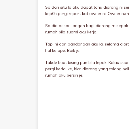
So dari situ la aku dapat tahu diorang ni s
kep0h pergi report kat owner ni. Owner ru
So dia pesan jangan bagi diorang melepak l
rumah bila suami aku kerja.
Tapi ni dari pandangan aku la, selama dio
hal ke ape. Baik je.
Takde buat bising pun bila lepak. Kalau su
pergi kedai ke, biar diorang yang tolong b
rumah aku bersih je.