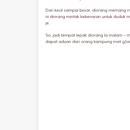
Dari kecil sampai besar, diorang memang m
ni diorang mintak kebenaran untuk duduk m
je.
So, jadi tempat lepak diorang la malam – m
dapat aduan dari orang kampung mat g1an