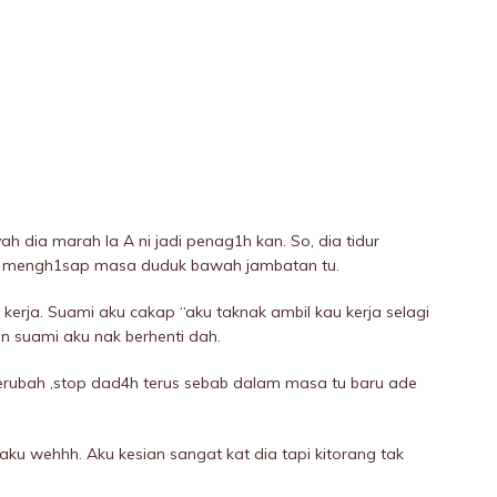
h dia marah la A ni jadi penag1h kan. So, dia tidur
 mengh1sap masa duduk bawah jambatan tu.
 kerja. Suami aku cakap “aku taknak ambil kau kerja selagi
an suami aku nak berhenti dah.
erubah ,stop dad4h terus sebab dalam masa tu baru ade
aku wehhh. Aku kesian sangat kat dia tapi kitorang tak