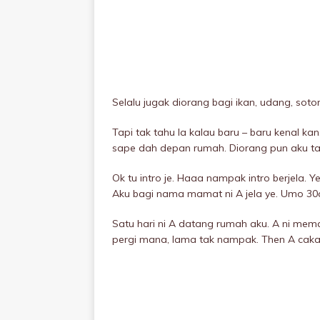
Selalu jugak diorang bagi ikan, udang, soton
Tapi tak tahu la kalau baru – baru kenal kan
sape dah depan rumah. Diorang pun aku ta
Ok tu intro je. Haaa nampak intro berjela.
Aku bagi nama mamat ni A jela ye. Umo 30
Satu hari ni A datang rumah aku. A ni mem
pergi mana, lama tak nampak. Then A caka