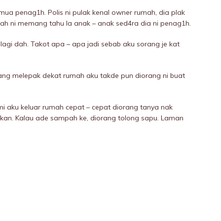
emua penag1h. Polis ni pulak kenal owner rumah, dia plak
mah ni memang tahu la anak – anak sed4ra dia ni penag1h.
agi dah. Takot apa – apa jadi sebab aku sorang je kat
rang melepak dekat rumah aku takde pun diorang ni buat
ami aku keluar rumah cepat – cepat diorang tanya nak
elikan. Kalau ade sampah ke, diorang tolong sapu. Laman