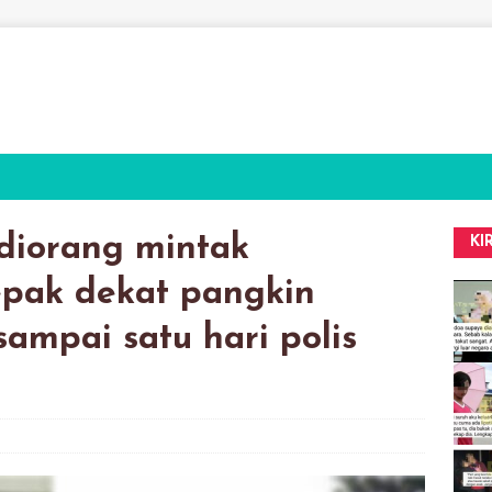
diorang mintak
KI
epak dekat pangkin
ampai satu hari polis