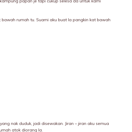
h kampung papan je tapi cukup selesa da untuk kami
t bawah rumah tu. Suami aku buat la pangkin kat bawah
ang nak duduk, jadi disewakan. Jiran – jiran aku semua
umah atok diorang la.