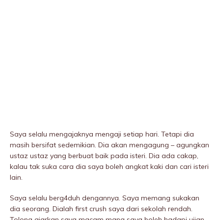
Saya selalu mengajaknya mengaji setiap hari. Tetapi dia
masih bersifat sedemikian. Dia akan mengagung – agungkan
ustaz ustaz yang berbuat baik pada isteri. Dia ada cakap,
kalau tak suka cara dia saya boleh angkat kaki dan cari isteri
lain.
Saya selalu berg4duh dengannya. Saya memang sukakan
dia seorang. Dialah first crush saya dari sekolah rendah.
Tolong ajarkan saya macam mana saya boleh hadapi ujian