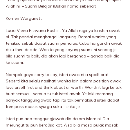
Allah ni. – Suami Belajar (Bukan nama sebenar)
Komen Warganet :
Lucio Vieira Rizwana Bashir : Ya Allah ruginya la isteri awak
ni. Tak pandai menghargai langsung. Ramai wanita yang
tersiksa sebab dapat suami pemalas. Cuba hargai diri awak
dulu then decide. Wanita yang sayang suami ni senang je,
bila suami tu baik, dia akan lagi berganda – ganda baik dia
ke suami.
Nampak gaya sorry to say, isteri awak ni a spoiIt brat.
Seperti kita selalu nasihati wanita lain dalam position awak,
love urself first and think about ur worth. Worth it lagi ke tak
buat semua – semua tu tuk isteri awak. Ye laki memang
banyak tanggungjawab tapi itu tak bermaksud isteri dapat
free pass masuk syurga suka – suka je.
Isteri pun ada tanggungjawab dia dalam islam ni. Dia
merungut tu pun berd0sa kot. Also bila masa pulak masak