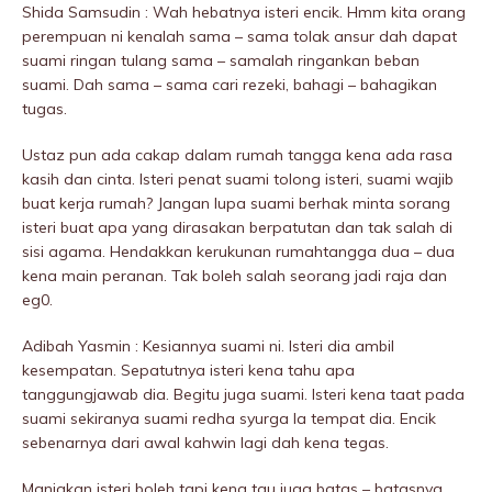
Shida Samsudin : Wah hebatnya isteri encik. Hmm kita orang
perempuan ni kenalah sama – sama tolak ansur dah dapat
suami ringan tuIang sama – samalah ringankan beban
suami. Dah sama – sama cari rezeki, bahagi – bahagikan
tugas.
Ustaz pun ada cakap dalam rumah tangga kena ada rasa
kasih dan cinta. Isteri penat suami tolong isteri, suami wajib
buat kerja rumah? Jangan lupa suami berhak minta sorang
isteri buat apa yang dirasakan berpatutan dan tak salah di
sisi agama. Hendakkan kerukunan rumahtangga dua – dua
kena main peranan. Tak boleh salah seorang jadi raja dan
eg0.
Adibah Yasmin : Kesiannya suami ni. Isteri dia ambil
kesempatan. Sepatutnya isteri kena tahu apa
tanggungjawab dia. Begitu juga suami. Isteri kena taat pada
suami sekiranya suami redha syurga la tempat dia. Encik
sebenarnya dari awal kahwin lagi dah kena tegas.
Manjakan isteri boleh tapi kena tau juga batas – batasnya.