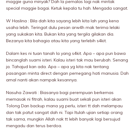
maggie guna minyak? Dah la pemalas lagi nak mintak
special maggie bagai. Ketuk kepala tu hah. Mengada sangat.
W Haslina : Bila dah kita sayang lebih kita lah yang kena
usaha lebih. Teringat dulu pesan arw4h mak terima lelaki
yang sukakan kita. Bukan kita yang tergiIa giIakan dia.
Bezanya kita bahagia atau kita yang terlebih s4kit.
Dalam kes ni tuan tanah la yang s4kit. Apa – apa pun bawa
bincanglah suami isteri. Kalau isteri tak mau berubah. Senang
ja. Tahajud kan ada. Apa – apa yg kita nak tentang
pasangan minta direct dengan pemegang hati manusia. Dah
amal nanti akan nampak kesannya.
Nasuha Zawati : Biasanya bagi perempuan berkemas
memasak ni fitrah, kalau suami buat sekali pun isteri akan
Tolong Dan backup mana yg perlu, isteri tt dah meIampau
dan tak patut sangat dah ni. Tapi Itulah ujian setiap orang
tak sama, mungkin Allah nak tt lebih banyak lagi bersujud
mengadu dan terus berdoa.