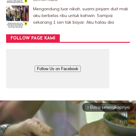
Mengandung luar nikah, suami pinjam duit mak
aku berbelas ribu untuk kahwin. Sampai
sekarang 1 sen tak bayar. Aku halau dia
FOLLOW PAGE KAMI
Follow Us on Facebook
Baca selengkapnya
arrow_forward_ios