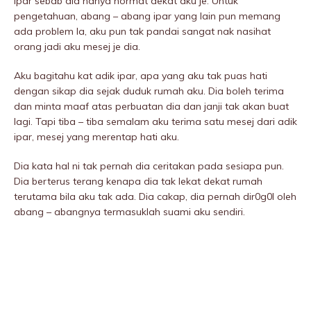
ipar sebab dia hanya hormat dekat aku je. Untuk
pengetahuan, abang – abang ipar yang lain pun memang
ada problem la, aku pun tak pandai sangat nak nasihat
orang jadi aku mesej je dia.
Aku bagitahu kat adik ipar, apa yang aku tak puas hati
dengan sikap dia sejak duduk rumah aku. Dia boleh terima
dan minta maaf atas perbuatan dia dan janji tak akan buat
lagi. Tapi tiba – tiba semalam aku terima satu mesej dari adik
ipar, mesej yang merentap hati aku.
Dia kata hal ni tak pernah dia ceritakan pada sesiapa pun.
Dia berterus terang kenapa dia tak lekat dekat rumah
terutama bila aku tak ada. Dia cakap, dia pernah dir0g0I oleh
abang – abangnya termasuklah suami aku sendiri.