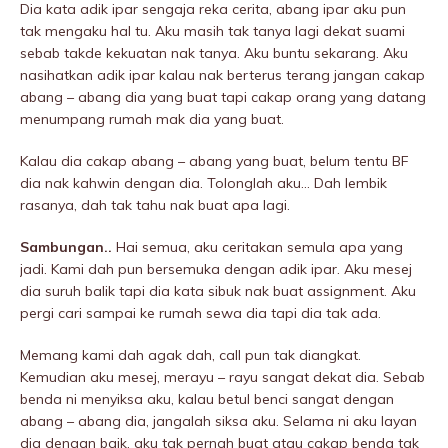
Dia kata adik ipar sengaja reka cerita, abang ipar aku pun
tak mengaku hal tu. Aku masih tak tanya lagi dekat suami
sebab takde kekuatan nak tanya. Aku buntu sekarang. Aku
nasihatkan adik ipar kalau nak berterus terang jangan cakap
abang – abang dia yang buat tapi cakap orang yang datang
menumpang rumah mak dia yang buat.
Kalau dia cakap abang – abang yang buat, belum tentu BF
dia nak kahwin dengan dia. Tolonglah aku… Dah lembik
rasanya, dah tak tahu nak buat apa lagi.
Sambungan..
Hai semua, aku ceritakan semula apa yang
jadi. Kami dah pun bersemuka dengan adik ipar. Aku mesej
dia suruh balik tapi dia kata sibuk nak buat assignment. Aku
pergi cari sampai ke rumah sewa dia tapi dia tak ada.
Memang kami dah agak dah, call pun tak diangkat.
Kemudian aku mesej, merayu – rayu sangat dekat dia. Sebab
benda ni menyiksa aku, kalau betul benci sangat dengan
abang – abang dia, jangalah siksa aku. Selama ni aku layan
dia dengan baik, aku tak pernah buat atau cakap benda tak