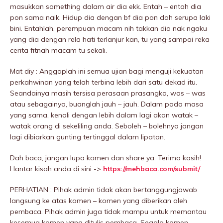
masukkan something dalam air dia ekk. Entah – entah dia
pon sama naik. Hidup dia dengan bf dia pon dah serupa laki
bini. Entahlah, perempuan macam nih takkan dia nak ngaku
yang dia dengan rela hati terIanjur kan, tu yang sampai reka
cerita fitnah macam tu sekali.
Mat diy : Anggaplah ini semua ujian bagi menguji kekuatan
perkahwinan yang telah terbina lebih dari satu dekad itu.
Seandainya masih tersisa perasaan prasangka, was – was
atau sebagainya, buanglah jauh – jauh. Dalam pada masa
yang sama, kenali dengan lebih dalam lagi akan watak –
watak orang di sekeliling anda. Seboleh – bolehnya jangan
lagi dibiarkan gunting tertinggal dalam lipatan.
Dah baca, jangan lupa komen dan share ya. Terima kasih!
Hantar kisah anda di sini ->
https://mehbaca.com/submit/
PERHATIAN : Pihak admin tidak akan bertanggungjawab
langsung ke atas komen – komen yang diberikan oleh
pembaca. Pihak admin juga tidak mampu untuk memantau
kesemua komen yang ditulis pembaca. Segala komen