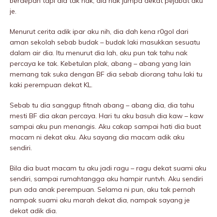
berdepan tapi dia tak nak, dia nak jumpa dekat pejabat aku
je.
Menurut cerita adik ipar aku nih, dia dah kena r0goI dari
aman sekolah sebab budak – budak laki masukkan sesuatu
dalam air dia. Itu menurut dia lah, aku pun tak tahu nak
percaya ke tak. Kebetulan plak, abang – abang yang lain
memang tak suka dengan BF dia sebab diorang tahu laki tu
kaki perempuan dekat KL.
Sebab tu dia sanggup fitnah abang – abang dia, dia tahu
mesti BF dia akan percaya. Hari tu aku basuh dia kaw – kaw
sampai aku pun menangis. Aku cakap sampai hati dia buat
macam ni dekat aku. Aku sayang dia macam adik aku
sendiri.
Bila dia buat macam tu aku jadi ragu – ragu dekat suami aku
sendiri, sampai rumahtangga aku hampir runtvh. Aku sendiri
pun ada anak perempuan. Selama ni pun, aku tak pernah
nampak suami aku marah dekat dia, nampak sayang je
dekat adik dia.