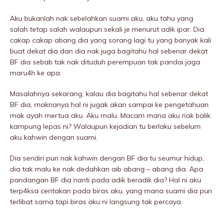
Aku bukanlah nak sebeIahkan suami aku, aku tahu yang
salah tetap salah walaupun sekali je menurut adik ipar. Dia
cakap cakap abang dia yang sorang lagi tu yang banyak kali
buat dekat dia dan dia nak juga bagitahu hal sebenar dekat
BF dia sebab tak nak dituduh perempuan tak pandai jaga
maru4h ke apa.
Masalahnya sekarang, kalau dia bagitahu hal sebenar dekat
BF dia, maknanya hal ni jugak akan sampai ke pengetahuan
mak ayah mertua aku. Aku malu. Macam mana aku nak balik
kampung lepas ni? Walaupun kejadian tu berlaku sebelum
aku kahwin dengan suami.
Dia sendiri pun nak kahwin dengan BF dia tu seumur hidup,
dia tak malu ke nak dedahkan aib abang – abang dia. Apa
pandangan BF dia nanti pada adik beradik dia? Hal ni aku
terp4ksa ceritakan pada biras aku, yang mana suami dia pun
terlibat sama tapi biras aku ni langsung tak percaya.