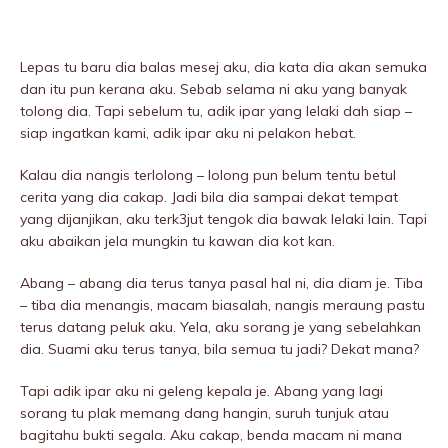
Lepas tu baru dia baIas mesej aku, dia kata dia akan semuka
dan itu pun kerana aku. Sebab selama ni aku yang banyak
tolong dia. Tapi sebelum tu, adik ipar yang lelaki dah siap –
siap ingatkan kami, adik ipar aku ni pelakon hebat.
Kalau dia nangis terlolong – lolong pun belum tentu betul
cerita yang dia cakap. Jadi bila dia sampai dekat tempat
yang dijanjikan, aku terk3jut tengok dia bawak lelaki lain. Tapi
aku abaikan jela mungkin tu kawan dia kot kan.
Abang – abang dia terus tanya pasal hal ni, dia diam je. Tiba
– tiba dia menangis, macam biasalah, nangis meraung pastu
terus datang peIuk aku. Yela, aku sorang je yang sebeIahkan
dia. Suami aku terus tanya, bila semua tu jadi? Dekat mana?
Tapi adik ipar aku ni geleng kepala je. Abang yang lagi
sorang tu plak memang dang hangin, suruh tunjuk atau
bagitahu bukti segala. Aku cakap, benda macam ni mana