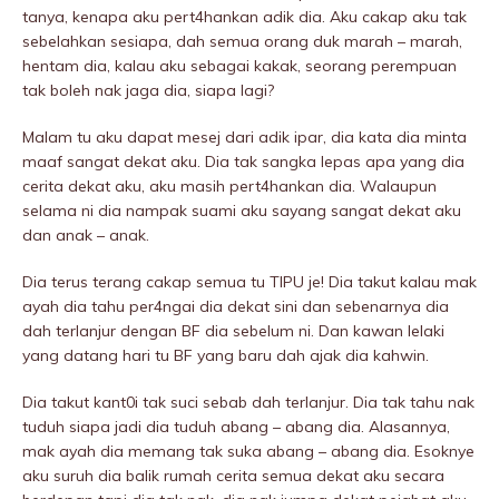
tanya, kenapa aku pert4hankan adik dia. Aku cakap aku tak
sebeIahkan sesiapa, dah semua orang duk marah – marah,
hentam dia, kalau aku sebagai kakak, seorang perempuan
tak boleh nak jaga dia, siapa lagi?
Malam tu aku dapat mesej dari adik ipar, dia kata dia minta
maaf sangat dekat aku. Dia tak sangka lepas apa yang dia
cerita dekat aku, aku masih pert4hankan dia. Walaupun
selama ni dia nampak suami aku sayang sangat dekat aku
dan anak – anak.
Dia terus terang cakap semua tu TIPU je! Dia takut kalau mak
ayah dia tahu per4ngai dia dekat sini dan sebenarnya dia
dah terIanjur dengan BF dia sebelum ni. Dan kawan lelaki
yang datang hari tu BF yang baru dah ajak dia kahwin.
Dia takut kant0i tak suci sebab dah terIanjur. Dia tak tahu nak
tuduh siapa jadi dia tuduh abang – abang dia. Alasannya,
mak ayah dia memang tak suka abang – abang dia. Esoknye
aku suruh dia balik rumah cerita semua dekat aku secara