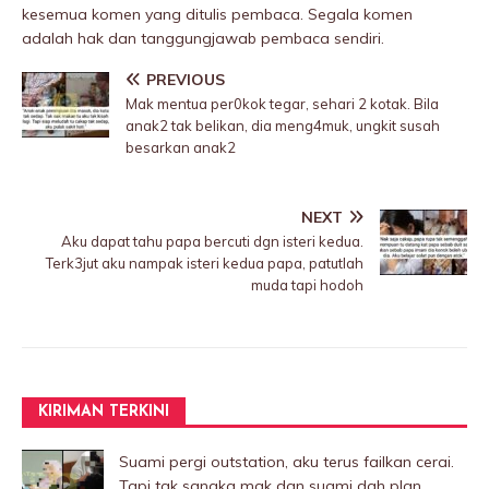
kesemua komen yang ditulis pembaca. Segala komen
adalah hak dan tanggungjawab pembaca sendiri.
PREVIOUS
Mak mentua per0kok tegar, sehari 2 kotak. Bila
anak2 tak belikan, dia meng4muk, ungkit susah
besarkan anak2
NEXT
Aku dapat tahu papa bercuti dgn isteri kedua.
Terk3jut aku nampak isteri kedua papa, patutlah
muda tapi hodoh
KIRIMAN TERKINI
Suami pergi outstation, aku terus failkan cerai.
Tapi tak sangka mak dan suami dah plan