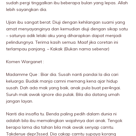
sudah pergi tinggalkan ibu beberapa bulan yang lepas. Allah
lebih sayangkan dia.
Ujian ibu sangat berat. Diuji dengan kehilangan suami yang
amat menyayanginya dan kemudian diuji dengan sikap satu
– satunya adik lelaki aku yang diharapkan dapat menjadi
peIindungnya. Terima kasih semua. Maaf jika coretan ini
terIampau panjang. – Kakak (Bukan nama sebenar)
Komen Warganet :
Madamme Que : Biar dia. Susah nanti pandai la dia cari
keluarga. Budak manja camni memang kena ajar hidup
susah. Dah ada mak yang baik, anak pula buat per4ngai.
Suruh mak awak ignore dia pulak. Bila dia datang umah
jangan layan.
Nanti dia insafla tu. Benda paling pedih dalam dunia ni
adalah bila ibu memalingkan wajahnya dari anak. Tengok
berapa lama dia tahan bila mak awak senyap camtu.
Takdenye depr3ssed. Dia cakap camtu supaya korang