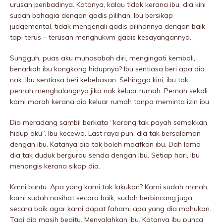
urusan peribadinya. Katanya, kalau tidak kerana ibu, dia kini
sudah bahagia dengan gadis pilihan. Ibu bersikap
judgemental, tidak mengenali gadis pilihannya dengan baik
tapi terus – terusan menghukvm gadis kesayangannya.
Sungguh, puas aku muhasabah diri, mengingati kembali,
benarkah ibu kongkong hidupnya? Ibu sentiasa beri apa dia
nak. Ibu sentiasa beri kebebasan. Sehingga kini, ibu tak
pernah menghalangnya jika nak keluar rumah. Pernah sekali
kami marah kerana dia keluar rumah tanpa meminta izin ibu.
Dia meradang sambil berkata “korang tak payah semakkan
hidup aku”. Ibu kecewa. Last raya pun, dia tak bersalaman
dengan ibu. Katanya dia tak boleh maafkan ibu. Dah lama
dia tak duduk bergurau senda dengan ibu. Setiap hari, ibu
menangis kerana sikap dia.
Kami buntu. Apa yang kami tak lakukan? Kami sudah marah,
kami sudah nasihat secara baik, sudah berbincang juga
secara baik agar kami dapat fahami apa yang dia mahukan.
Tapi dia masih begitu. Menyalahkan ibu. Katanya ibu punca