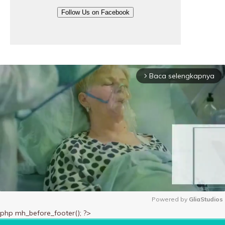
Follow Us on Facebook
Baca selengkapnya
arrow_forward_ios
Powered by 
GliaStudios
php mh_before_footer(); ?>
M