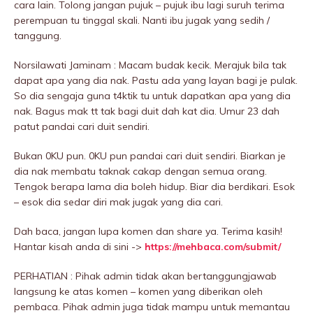
cara lain. Tolong jangan pujuk – pujuk ibu lagi suruh terima
perempuan tu tinggal skali. Nanti ibu jugak yang sedih /
tanggung.
Norsilawati Jaminam : Macam budak kecik. Merajuk bila tak
dapat apa yang dia nak. Pastu ada yang layan bagi je pulak.
So dia sengaja guna t4ktik tu untuk dapatkan apa yang dia
nak. Bagus mak tt tak bagi duit dah kat dia. Umur 23 dah
patut pandai cari duit sendiri.
Bukan 0KU pun. 0KU pun pandai cari duit sendiri. Biarkan je
dia nak membatu taknak cakap dengan semua orang.
Tengok berapa lama dia boleh hidup. Biar dia berdikari. Esok
– esok dia sedar diri mak jugak yang dia cari.
Dah baca, jangan lupa komen dan share ya. Terima kasih!
Hantar kisah anda di sini ->
https://mehbaca.com/submit/
PERHATIAN : Pihak admin tidak akan bertanggungjawab
langsung ke atas komen – komen yang diberikan oleh
pembaca. Pihak admin juga tidak mampu untuk memantau