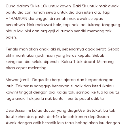
Guna dalam 5k ke 10k untuk kawin. Baki 5k untuk mak awak
bantu dia cari rumah sewa untuk dia dan isteri dia. Tapi
H4RAMKAN dia tinggal di rumah mak awak selepas
berkahwin. Nak melawat bole, tapi nak jadi tukang tanggung
hidup laki bini dan org gaji di rumah sendiri memang tak
boleh.
Terlalu manjakan anak laki ni, sebenarnya agak berat. Sebab
akhir nanti akan jadi insan yang keras kepala. Sebab
keinginan dia selalu dipenuhi. Kalau 1 tak dapat. Memang
akan cepat meIenting.
Mawar Jamil : Bagus ibu berpelajaran dan berpandangan
jauh. Tak terus sanggup benarkan si adik dan isteri (kalau
kawin) tinggal dengan dia. Kalau tak, sampai ke tua la ibu tu
jaga anak. Tak perlu nak buntu – buntu pasal adik tu.
Depr3ssion ni kalau doctor yang diagn0se. Setakat ibu tak
turut kehendak pastu derh4ka kecoh konon depr3ssion.
Awak dengan adik beradik lain terus bahagiakan ibu dengan