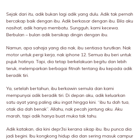
Sejak dari itu, adik bukan lagi adik yang dulu. Adik tak pernah
bercakap baik dengan ibu. Adik berkasar dengan ibu. Bila aku
nasihat, adik hanya membatu. Sungguh, kami kecewa.
Berbulan – bulan adik bersikap dingin dengan ibu.
Namun, apa sahaja yang dia nak, ibu sentiasa turutkan. Nak
motor untuk pergi kerja, nak iphone 12. Semua ibu beri untuk
pujuk hatinya. Tapi, dia tetap berkelakuan begitu dan lebih
teruk, meIemparkan berbagai fitnah tentang ibu kepada adik
beradik tiri.
Ya, setelah bertahun, ibu berkawin semula dan kami
mempunyai adik beradik tiri. Di depan aku, adik keluarkan
satu ayat yang paling aku ingat hingga kini. “ibu tu dah tua,
otak dia dah benak”. Allahu, nak pecah jantung aku. Aku
marah, tapi adik hanya buat muka tak tahu.
Adik katakan, dia kini depr3si kerana sikap ibu. Ibu punca dia
jadi begini. Ibu kongkong hidup dia dan sering masuk campur