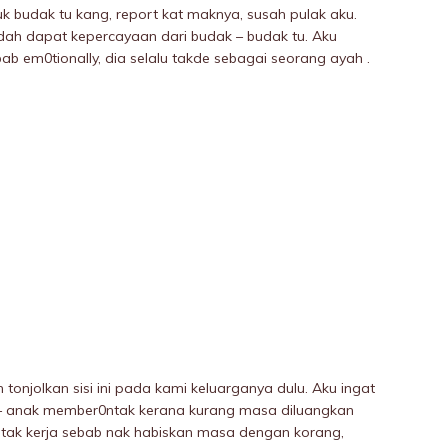
k budak tu kang, report kat maknya, susah pulak aku.
 dah dapat kepercayaan dari budak – budak tu. Aku
b em0tionally, dia selalu takde sebagai seorang ayah .
 tonjolkan sisi ini pada kami keluarganya dulu. Aku ingat
k – anak member0ntak kerana kurang masa diluangkan
 tak kerja sebab nak habiskan masa dengan korang,