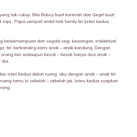
ng tak cukup. Bila Boboy buat karenah dan Gegirl buat
aja . Papa sempat ambil hati family tiri (isteri kedua,
 berkemampuan dari segala segi, kewangan, intelektual
rga ‘tiri’ berbanding kami anak – anak kandung. Dengan
ih orang lain walaupun besok – besok hanya doa anak –
 dia.
dan isteri kedua dekat ruang aku dengan anak – anak tiri
uang tamu tu sebeIah – sebeIah jek. Isteru kedua suapkan
rang.