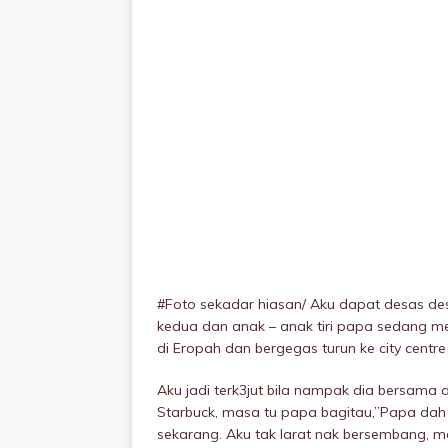
#Foto sekadar hiasan/ Aku dapat desas des
kedua dan anak – anak tiri papa sedang me
di Eropah dan bergegas turun ke city cent
Aku jadi terk3jut bila nampak dia bersama d
Starbuck, masa tu papa bagitau,”Papa dah k
sekarang. Aku tak larat nak bersembang, me