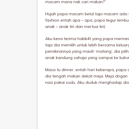
macam mana nak cari makan?”
Hujah papa macam betul tapi macam ada ya
fashion entah apa – apa, papa tegur lembut s
anak – anak tiri dan mertua tiri).
Aku kena terima hakik4t yang papa memang
tapi dia memilih untuk lebih bersama kelua
pemikirannya yang masih ‘matang’, dia pil
anak kandung sahaja yang sampai ke kubvr
Masa tu dinner, entah hari keberapa, papa 
dia tengah makan dekat meja. Meja dngan r
nasi pakai sudu. Aku duduk menghadap dio