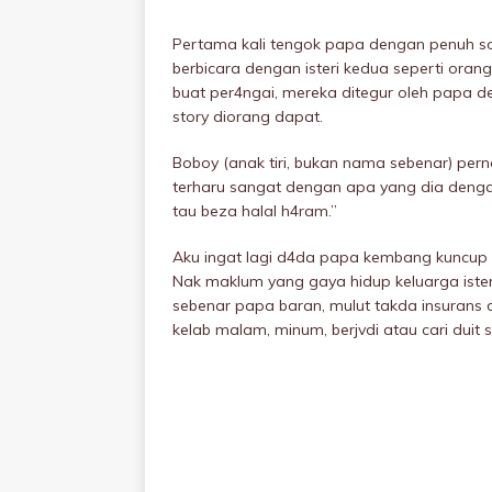
Pertama kali tengok papa dengan penuh s
berbicara dengan isteri kedua seperti oran
buat per4ngai, mereka ditegur oleh papa d
story diorang dapat.
Boboy (anak tiri, bukan nama sebenar) perna
terharu sangat dengan apa yang dia denga
tau beza halal h4ram.”
Aku ingat lagi d4da papa kembang kuncup ba
Nak maklum yang gaya hidup keluarga isteri
sebenar papa baran, mulut takda insurans da
kelab malam, minum, berjvdi atau cari duit