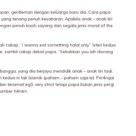
opan, gentleman dengan keluarga baru dia. Cara papa
g yang tenang penuh kesabaran. Apabila anak – anak tiri
engan penuh kasih sayang dan segala jenis moral of the
h cakap, “i wanna eat something halal only”. Isteri kedua
r, sambil cakap dekat papa, “Sebabkan you lah diorang
ngga, yang dia berjaya mendidik anak – anak tiri tadi.
 kedua ni tak Islamik (paham – paham saja le). Per4ngai
n teramat eg0, very strict tetapi papa bukan jenis pergi
 sumber h4ram.