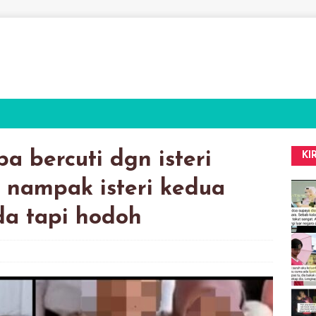
a bercuti dgn isteri
KI
u nampak isteri kedua
da tapi hodoh