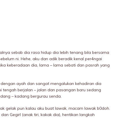
lnya sebab dia rasa hidup dia lebih tenang bila bersama
belum ni. Hehe, aku dan adik beradik kenal per4ngai
tika keberadaan dia, lama – lama sebati dan pasrah yang
sa dengan ayah dan sangat mengaIukan kehadiran dia
mi tengah berjalan – jalan dan pasangan baru sedang
adang – kadang bergurau senda.
ak gelak pun kalau aku buat lawak, macam lawak b0doh.
an Gegirl (anak tiri, kakak dia), hentikan langkah