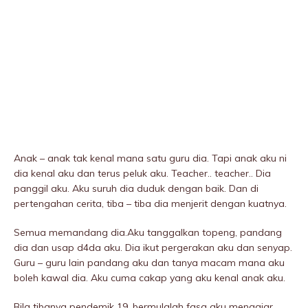
Anak – anak tak kenal mana satu guru dia. Tapi anak aku ni
dia kenal aku dan terus peIuk aku. Teacher.. teacher.. Dia
panggil aku. Aku suruh dia duduk dengan baik. Dan di
pertengahan cerita, tiba – tiba dia menjerit dengan kuatnya.
Semua memandang dia.Aku tanggalkan topeng, pandang
dia dan usap d4da aku. Dia ikut pergerakan aku dan senyap.
Guru – guru lain pandang aku dan tanya macam mana aku
boleh kawal dia. Aku cuma cakap yang aku kenal anak aku.
Bila tibanya pendemik 19, bermulalah fasa aku mengajar