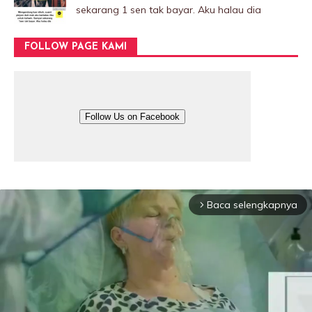
sekarang 1 sen tak bayar. Aku halau dia
FOLLOW PAGE KAMI
Follow Us on Facebook
Baca selengkapnya
arrow_forward_ios