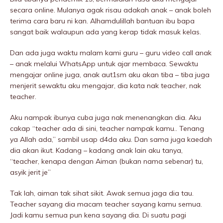
secara online. Mulanya agak risau adakah anak – anak boleh
terima cara baru ni kan. Alhamdulillah bantuan ibu bapa
sangat baik walaupun ada yang kerap tidak masuk kelas.
Dan ada juga waktu malam kami guru – guru video call anak
– anak melalui WhatsApp untuk ajar membaca. Sewaktu
mengajar online juga, anak aut1sm aku akan tiba – tiba juga
menjerit sewaktu aku mengajar, dia kata nak teacher, nak
teacher.
Aku nampak ibunya cuba juga nak menenangkan dia. Aku
cakap “teacher ada di sini, teacher nampak kamu.. Tenang
ya Allah ada,” sambil usap d4da aku. Dan sama juga kaedah
dia akan ikut. Kadang – kadang anak lain aku tanya,
“teacher, kenapa dengan Aiman (bukan nama sebenar) tu,
asyik jerit je”
Tak lah, aiman tak sihat sikit. Awak semua jaga dia tau.
Teacher sayang dia macam teacher sayang kamu semua.
Jadi kamu semua pun kena sayang dia. Di suatu pagi