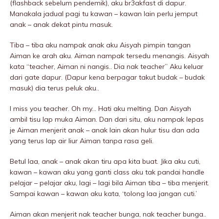
(flashback sebelum pendemik), aku br3akfast di dapur.
Manakala jadual pagi tu kawan – kawan lain perlu jemput
anak – anak dekat pintu masuk.
Tiba – tiba aku nampak anak aku Aisyah pimpin tangan
Aiman ke arah aku. Aiman nampak tersedu menangis. Aisyah
kata “teacher, Aiman ni nangis.. Dia nak teacher” Aku keluar
dari gate dapur. (Dapur kena berpagar takut budak – budak
masuk) dia terus peIuk aku..
I miss you teacher. Oh my… Hati aku melting. Dan Aisyah
ambil tisu lap muka Aiman. Dan dari situ, aku nampak lepas
je Aiman menjerit anak – anak lain akan hulur tisu dan ada
yang terus lap air liur Aiman tanpa rasa geli.
Betul laa, anak – anak akan tiru apa kita buat. Jika aku cuti,
kawan – kawan aku yang ganti class aku tak pandai handle
pelajar – pelajar aku, lagi – lagi bila Aiman tiba – tiba menjerit.
Sampai kawan – kawan aku kata, ‘tolong laa jangan cuti.’
Aiman akan menjerit nak teacher bunga, nak teacher bunga..