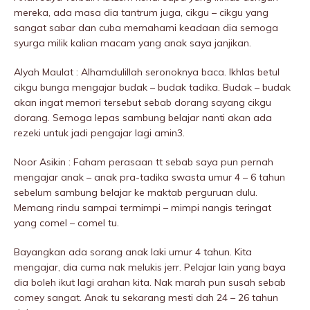
mereka, ada masa dia tantrum juga, cikgu – cikgu yang
sangat sabar dan cuba memahami keadaan dia semoga
syurga milik kalian macam yang anak saya janjikan.
Alyah Maulat : Alhamdulillah seronoknya baca. Ikhlas betul
cikgu bunga mengajar budak – budak tadika. Budak – budak
akan ingat memori tersebut sebab dorang sayang cikgu
dorang. Semoga lepas sambung belajar nanti akan ada
rezeki untuk jadi pengajar lagi amin3.
Noor Asikin : Faham perasaan tt sebab saya pun pernah
mengajar anak – anak pra-tadika swasta umur 4 – 6 tahun
sebelum sambung belajar ke maktab perguruan dulu.
Memang rindu sampai termimpi – mimpi nangis teringat
yang comel – comel tu.
Bayangkan ada sorang anak laki umur 4 tahun. Kita
mengajar, dia cuma nak melukis jerr. Pelajar lain yang baya
dia boleh ikut lagi arahan kita. Nak marah pun susah sebab
comey sangat. Anak tu sekarang mesti dah 24 – 26 tahun