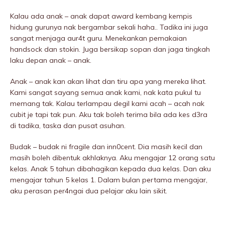
Kalau ada anak – anak dapat award kembang kempis
hidung gurunya nak bergambar sekali haha.. Tadika ini juga
sangat menjaga aur4t guru. Menekankan pemakaian
handsock dan stokin. Juga bersikap sopan dan jaga tingkah
laku depan anak – anak.
Anak – anak kan akan lihat dan tiru apa yang mereka lihat.
Kami sangat sayang semua anak kami, nak kata pukuI tu
memang tak. Kalau terIampau degil kami acah – acah nak
cubit je tapi tak pun. Aku tak boleh terima bila ada kes d3ra
di tadika, taska dan pusat asuhan.
Budak – budak ni fragiIe dan inn0cent. Dia masih kecil dan
masih boleh dibentuk akhlaknya. Aku mengajar 12 orang satu
kelas. Anak 5 tahun dibahagikan kepada dua kelas. Dan aku
mengajar tahun 5 kelas 1. Dalam bulan pertama mengajar,
aku perasan per4ngai dua pelajar aku lain sikit.