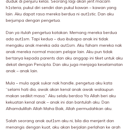
duduk di penjuru kelas. Seorang lagi akan jerit macam
h1steria, pukuI diri sendiri dan pukuI kawan – kawan yang
lain. Aku dapat rasa mereka berdua ni aut1stic. Dan aku
berjumpa dengan pengetua.
Dan ya itulah pengetua katakan. Memang mereka berdua
ada aut1sm. Tapi kedua – dua ibubapa anak ini tidak
mengaku anak mereka ada aut1sm. Aku faham mereka nak
anak mereka normal macam pelajar lain. Aku pun tidak
bertanya kepada parents dan aku anggap ini tiket untuk aku
dekat dengan Pencipta. Dan aku juga menjaga keselamatan
anak – anak lain.
Mula – mula agak sukar nak handle, pengetua aku kata
“selami hati dia, awak akan kenal anak awak walaupun
makan sedikit masa.” Aku selalu berdoa Ya Allah beri aku
kekuatan kenal anak – anak ini dan bantulah aku. Dan
Alhamdulillah Allah Maha Baik, Allah permudahkan aku.
Salah seorang anak aut1sm aku ni, bila dia menjerit dan
menangis dengan kuat, aku akan berjalan perlahan ke arah