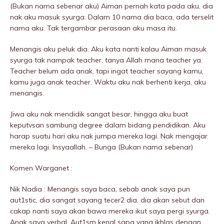
(Bukan nama sebenar aku) Aiman pernah kata pada aku, dia
nak aku masuk syurga. Dalam 10 nama dia baca, ada terselit
nama aku. Tak tergambar perasaan aku masa itu.
Menangis aku peIuk dia. Aku kata nanti kalau Aiman masuk
syurga tak nampak teacher, tanya Allah mana teacher ya.
Teacher belum ada anak, tapi ingat teacher sayang kamu,
kamu juga anak teacher. Waktu aku nak berhenti kerja, aku
menangis.
Jiwa aku nak mendidik sangat besar, hingga aku buat
keputvsan sambung degree dalam bidang pendidikan. Aku
harap suatu hari aku nak jumpa mereka lagi. Nak mengajar
mereka lagi. Insyaallah. – Bunga (Bukan nama sebenar)
Komen Warganet :
Nik Nadia : Menangis saya baca, sebab anak saya pun
aut1stic, dia sangat sayang tecer2 dia, dia akan sebut dan
cakap nanti saya akan bawa mereka ikut saya pergi syurga.
Anak saya verbal. Aut1sm kenal sapa yang ikhlas dengan