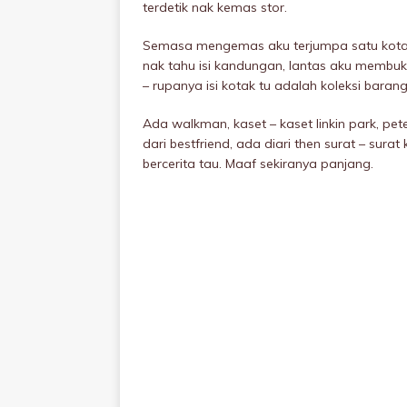
terdetik nak kemas stor.
Semasa mengemas aku terjumpa satu kotak b
nak tahu isi kandungan, lantas aku membuk
– rupanya isi kotak tu adalah koleksi baran
Ada walkman, kaset – kaset linkin park, pet
dari bestfriend, ada diari then surat – sur
bercerita tau. Maaf sekiranya panjang.