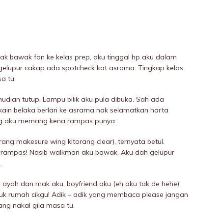
ak bawak fon ke kelas prep, aku tinggal hp aku dalam
 gelupur cakap ada spotcheck kat asrama. Tingkap kelas
a tu.
mudian tutup. Lampu bilik aku pula dibuka. Sah ada
kain belaka berlari ke asrama nak selamatkan harta
ng aku memang kena rampas punya.
orang makesure wing kitorang clear), ternyata betul.
rampas! Nasib walkman aku bawak. Aku dah gelupur
.
 ayah dan mak aku, boyfriend aku (eh aku tak de hehe).
suk rumah cikgu! Adik – adik yang membaca please jangan
ng nakal giIa masa tu.