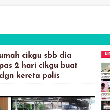
umah cikgu sbb dia
KI
as 2 hari cikgu buat
gn kereta polis