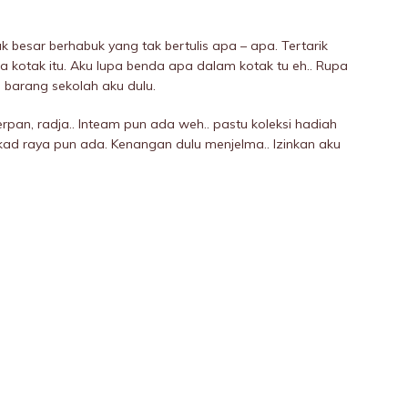
esar berhabuk yang tak bertulis apa – apa. Tertarik
a kotak itu. Aku lupa benda apa dalam kotak tu eh.. Rupa
g barang sekolah aku dulu.
erpan, radja.. Inteam pun ada weh.. pastu koleksi hadiah
at kad raya pun ada. Kenangan dulu menjelma.. Izinkan aku