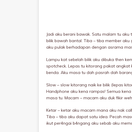
Jadi aku berani bawak. Satu malam tu aku t
bilik bawah bantal. Tiba – tiba member aku
aku pulak berhadapan dengan asrama mas
Lampu kat sebeIah bilik aku dibuka then ke
spotcheck. Lepas tu kitorang pakat angkat 
benda. Aku masa tu dah pasrah dah bara
Slow – slow kitorang naik ke bilik (lepas kit
Handphone aku kena rampas! Semua kena 
masa tu. Macam – macam aku duk fikir weh
Ketar – ketar aku macam mana aku nak call
Tiba – tiba aku dapat satu idea. Pecah ma
ikut per4ngai b4ngang aku sebab aku mema