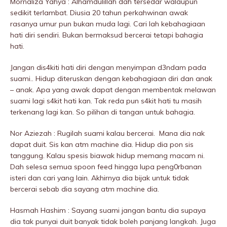
Mornaliza Yahya : Alhamdulillah dah tersedar walaupun
sedikit terlambat. Diusia 20 tahun perkahwinan awak
rasanya umur pun bukan muda lagi. Cari lah kebahagiaan
hati diri sendiri. Bukan bermaksud bercerai tetapi bahagia
hati.
Jangan dis4kiti hati diri dengan menyimpan d3ndam pada
suami.. Hidup diteruskan dengan kebahagiaan diri dan anak
– anak. Apa yang awak dapat dengan membentak meIawan
suami lagi s4kit hati kan. Tak reda pun s4kit hati tu masih
terkenang lagi kan. So pilihan di tangan untuk bahagia.
Nor Aziezah : RugiIah suami kalau bercerai. Mana dia nak
dapat duit. Sis kan atm machine dia. Hidup dia pon sis
tanggung. Kalau spesis biawak hidup memang macam ni.
Dah selesa semua spoon feed hingga lupa peng0rbanan
isteri dan cari yang lain. Akhirnya dia bijak untuk tidak
bercerai sebab dia sayang atm machine dia.
Hasmah Hashim : Sayang suami jangan bantu dia supaya
dia tak punyai duit banyak tidak boleh panjang langkah. Juga