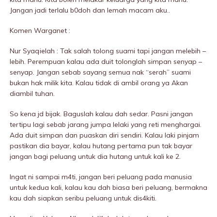
Jangan jadi terlalu b0doh dan lemah macam aku..
Komen Warganet :
Nur Syaqielah : Tak salah tolong suami tapi jangan melebih –
lebih. Perempuan kalau ada duit tolonglah simpan senyap –
senyap. Jangan sebab sayang semua nak “serah” suami
bukan hak milik kita. Kalau tidak di ambil orang ya Akan
diambil tuhan.
So kena jd bijak. Baguslah kalau dah sedar. Pasni jangan
tertipu lagi sebab jarang jumpa lelaki yang reti menghargai.
Ada duit simpan dan puaskan diri sendiri. Kalau laki pinjam
pastikan dia bayar, kalau hutang pertama pun tak bayar
jangan bagi peluang untuk dia hutang untuk kali ke 2.
Ingat ni sampai m4ti, jangan beri peluang pada manusia
untuk kedua kali, kalau kau dah biasa beri peluang, bermakna
kau dah siapkan seribu peluang untuk dis4kiti.