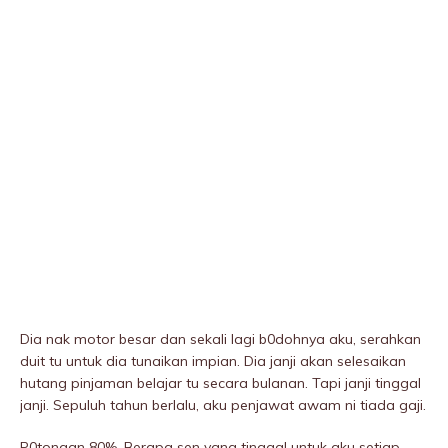
Dia nak motor besar dan sekali lagi b0dohnya aku, serahkan
duit tu untuk dia tunaikan impian. Dia janji akan selesaikan
hutang pinjaman belajar tu secara bulanan. Tapi janji tinggal
janji. Sepuluh tahun berlalu, aku penjawat awam ni tiada gaji.
P0tongan 80%. Berapa sen yang tinggal untuk aku setiap