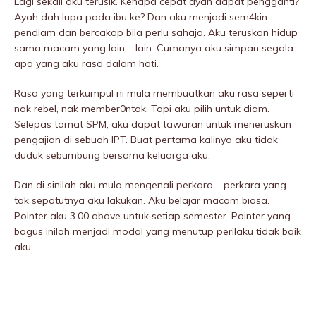
Lagi sekali aku terusik. Kenapa cepat ayah dapat pengganti?
Ayah dah lupa pada ibu ke? Dan aku menjadi sem4kin
pendiam dan bercakap bila perlu sahaja. Aku teruskan hidup
sama macam yang lain – lain. Cumanya aku simpan segala
apa yang aku rasa dalam hati.
Rasa yang terkumpul ni mula membuatkan aku rasa seperti
nak rebeI, nak member0ntak. Tapi aku pilih untuk diam.
Selepas tamat SPM, aku dapat tawaran untuk meneruskan
pengajian di sebuah IPT. Buat pertama kalinya aku tidak
duduk sebumbung bersama keluarga aku.
Dan di sinilah aku mula mengenali perkara – perkara yang
tak sepatutnya aku lakukan. Aku belajar macam biasa.
Pointer aku 3.00 above untuk setiap semester. Pointer yang
bagus inilah menjadi modal yang menutup perilaku tidak baik
aku.