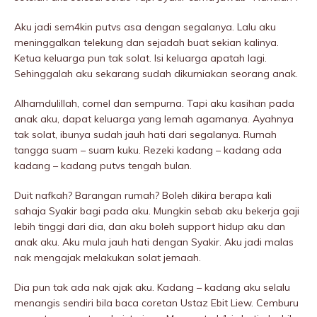
Aku jadi sem4kin putvs asa dengan segalanya. Lalu aku
meninggaIkan telekung dan sejadah buat sekian kalinya.
Ketua keluarga pun tak solat. Isi keluarga apatah lagi.
Sehinggalah aku sekarang sudah dikurniakan seorang anak.
Alhamdulillah, comel dan sempurna. Tapi aku kasihan pada
anak aku, dapat keluarga yang lemah agamanya. Ayahnya
tak solat, ibunya sudah jauh hati dari segalanya. Rumah
tangga suam – suam kuku. Rezeki kadang – kadang ada
kadang – kadang putvs tengah bulan.
Duit nafkah? Barangan rumah? Boleh dikira berapa kali
sahaja Syakir bagi pada aku. Mungkin sebab aku bekerja gaji
lebih tinggi dari dia, dan aku boleh support hidup aku dan
anak aku. Aku mula jauh hati dengan Syakir. Aku jadi malas
nak mengajak melakukan solat jemaah.
Dia pun tak ada nak ajak aku. Kadang – kadang aku selalu
menangis sendiri bila baca coretan Ustaz Ebit Liew. Cemburu