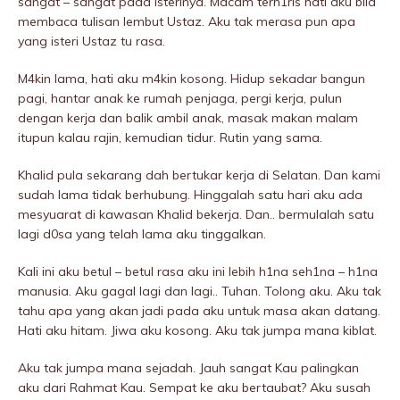
sangat – sangat pada isterinya. Macam terh1ris hati aku bila
membaca tulisan lembut Ustaz. Aku tak merasa pun apa
yang isteri Ustaz tu rasa.
M4kin lama, hati aku m4kin kosong. Hidup sekadar bangun
pagi, hantar anak ke rumah penjaga, pergi kerja, pulun
dengan kerja dan balik ambil anak, masak makan malam
itupun kalau rajin, kemudian tidur. Rutin yang sama.
Khalid pula sekarang dah bertukar kerja di Selatan. Dan kami
sudah lama tidak berhubung. Hinggalah satu hari aku ada
mesyuarat di kawasan Khalid bekerja. Dan.. bermulalah satu
lagi d0sa yang telah lama aku tinggalkan.
Kali ini aku betul – betul rasa aku ini lebih h1na seh1na – h1na
manusia. Aku gagal lagi dan lagi.. Tuhan. Tolong aku. Aku tak
tahu apa yang akan jadi pada aku untuk masa akan datang.
Hati aku hitam. Jiwa aku kosong. Aku tak jumpa mana kiblat.
Aku tak jumpa mana sejadah. Jauh sangat Kau palingkan
aku dari Rahmat Kau. Sempat ke aku bertaubat? Aku susah