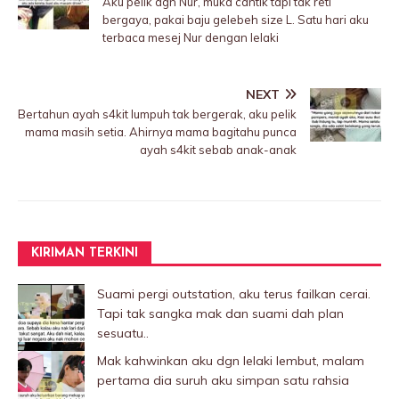
Aku pelik dgn Nur, muka cantik tapi tak reti
bergaya, pakai baju gelebeh size L. Satu hari aku
terbaca mesej Nur dengan lelaki
NEXT
Bertahun ayah s4kit lumpuh tak bergerak, aku pelik
mama masih setia. Ahirnya mama bagitahu punca
ayah s4kit sebab anak-anak
KIRIMAN TERKINI
Suami pergi outstation, aku terus failkan cerai.
Tapi tak sangka mak dan suami dah plan
sesuatu..
Mak kahwinkan aku dgn lelaki Iembut, malam
pertama dia suruh aku simpan satu rahsia