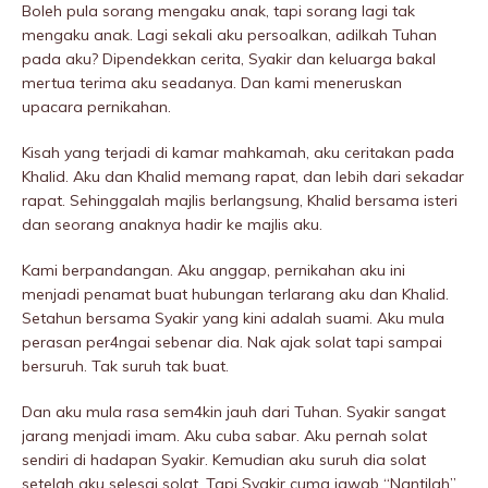
Boleh pula sorang mengaku anak, tapi sorang lagi tak
mengaku anak. Lagi sekali aku persoalkan, adilkah Tuhan
pada aku? Dipendekkan cerita, Syakir dan keluarga bakal
mertua terima aku seadanya. Dan kami meneruskan
upacara pernikahan.
Kisah yang terjadi di kamar mahkamah, aku ceritakan pada
Khalid. Aku dan Khalid memang rapat, dan lebih dari sekadar
rapat. Sehinggalah majlis berlangsung, Khalid bersama isteri
dan seorang anaknya hadir ke majlis aku.
Kami berpandangan. Aku anggap, pernikahan aku ini
menjadi penamat buat hubungan terlarang aku dan Khalid.
Setahun bersama Syakir yang kini adalah suami. Aku mula
perasan per4ngai sebenar dia. Nak ajak solat tapi sampai
bersuruh. Tak suruh tak buat.
Dan aku mula rasa sem4kin jauh dari Tuhan. Syakir sangat
jarang menjadi imam. Aku cuba sabar. Aku pernah solat
sendiri di hadapan Syakir. Kemudian aku suruh dia solat
setelah aku selesai solat. Tapi Syakir cuma jawab “Nantilah”.