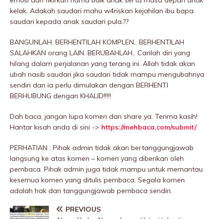
em0si dan fikirkan nama baik anak serta masa depan anak
kelak. Adakah saudari mahu w4riskan kejahiIan ibu bapa
saudari kepada anak saudari pula.??
BANGUNLAH. BERHENTILAH KOMPLEN.. BERHENTILAH
SALAHKAN orang LAIN. BERUBAHLAH.. Carilah diri yang
hilang dalam perjalanan yang terang ini. Allah tidak akan
ubah nasib saudari jika saudari tidak mampu mengubahnya
sendiri dan ia perlu dimulakan dengan BERHENTI
BERHUBUNG dengan KHALID!!!!!
Dah baca, jangan lupa komen dan share ya. Terima kasih!
Hantar kisah anda di sini ->
https://mehbaca.com/submit/
PERHATIAN : Pihak admin tidak akan bertanggungjawab
langsung ke atas komen – komen yang diberikan oleh
pembaca. Pihak admin juga tidak mampu untuk memantau
kesemua komen yang ditulis pembaca. Segala komen
adalah hak dan tanggungjawab pembaca sendiri.
PREVIOUS