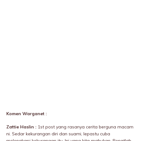
Komen Warganet :
Zattie Haslin :
1st post yang rasanya cerita berguna macam
ni. Sedar kekurangan diri dan suami, lepastu cuba
melengkapi kekurangan itu. Ini yang kita mahukan. Penatlah