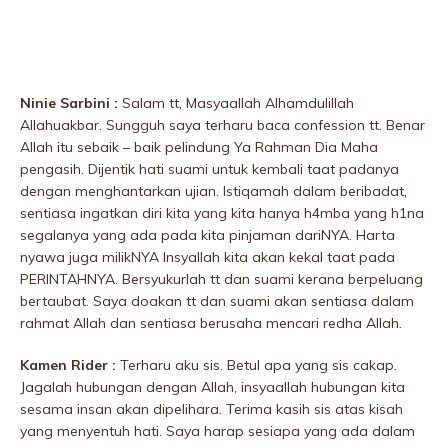
Ninie Sarbini :
Salam tt, Masyaallah Alhamdulillah
Allahuakbar. Sungguh saya terharu baca confession tt. Benar
Allah itu sebaik – baik peIindung Ya Rahman Dia Maha
pengasih. Dijentik hati suami untuk kembali taat padanya
dengan menghantarkan ujian. Istiqamah dalam beribadat,
sentiasa ingatkan diri kita yang kita hanya h4mba yang h1na
segalanya yang ada pada kita pinjaman dariNYA. Harta
nyawa juga milikNYA Insyallah kita akan kekal taat pada
PERINTAHNYA. Bersyukurlah tt dan suami kerana berpeluang
bertaubat. Saya doakan tt dan suami akan sentiasa dalam
rahmat Allah dan sentiasa berusaha mencari redha Allah.
Kamen Rider :
Terharu aku sis. Betul apa yang sis cakap.
Jagalah hubungan dengan Allah, insyaallah hubungan kita
sesama insan akan dipelihara. Terima kasih sis atas kisah
yang menyentuh hati. Saya harap sesiapa yang ada dalam