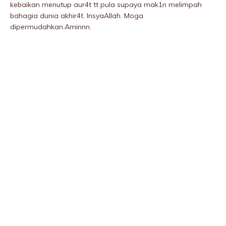
kebaikan menutup aur4t tt pula supaya mak1n meIimpah
bahagia dunia akhir4t. InsyaAllah. Moga
dipermudahkan.Aminnn.