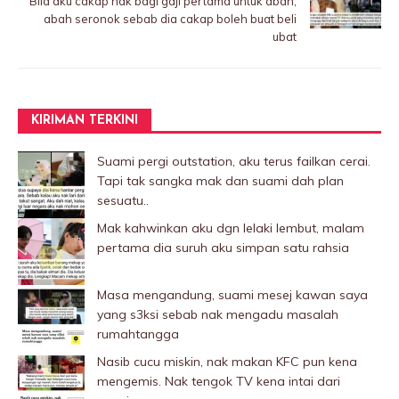
Bila aku cakap nak bagi gaji pertama untuk abah,
abah seronok sebab dia cakap boleh buat beli
ubat
KIRIMAN TERKINI
Suami pergi outstation, aku terus failkan cerai.
Tapi tak sangka mak dan suami dah plan
sesuatu..
Mak kahwinkan aku dgn lelaki Iembut, malam
pertama dia suruh aku simpan satu rahsia
Masa mengandung, suami mesej kawan saya
yang s3ksi sebab nak mengadu masalah
rumahtangga
Nasib cucu miskin, nak makan KFC pun kena
mengemis. Nak tengok TV kena intai dari