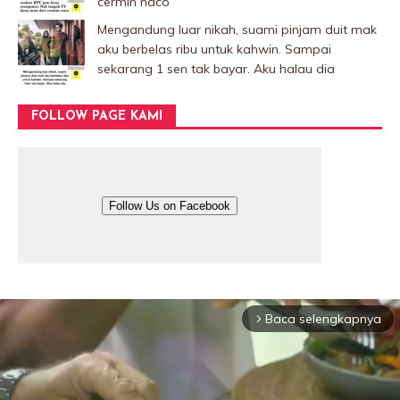
cermin naco
Mengandung luar nikah, suami pinjam duit mak
aku berbelas ribu untuk kahwin. Sampai
sekarang 1 sen tak bayar. Aku halau dia
FOLLOW PAGE KAMI
Follow Us on Facebook
Baca selengkapnya
arrow_forward_ios