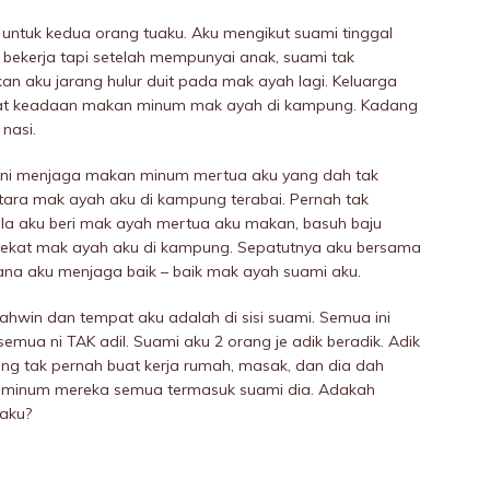
l untuk kedua orang tuaku. Aku mengikut suami tinggal
ekerja tapi setelah mempunyai anak, suami tak
an aku jarang hulur duit pada mak ayah lagi. Keluarga
at keadaan makan minum mak ayah di kampung. Kadang
nasi.
sini menjaga makan minum mertua aku yang dah tak
tara mak ayah aku di kampung terabai. Pernah tak
i bila aku beri mak ayah mertua aku makan, basuh baju
dekat mak ayah aku di kampung. Sepatutnya aku bersama
ana aku menjaga baik – baik mak ayah suami aku.
kahwin dan tempat aku adalah di sisi suami. Semua ini
emua ni TAK adil. Suami aku 2 orang je adik beradik. Adik
g tak pernah buat kerja rumah, masak, dan dia dah
n minum mereka semua termasuk suami dia. Adakah
aku?