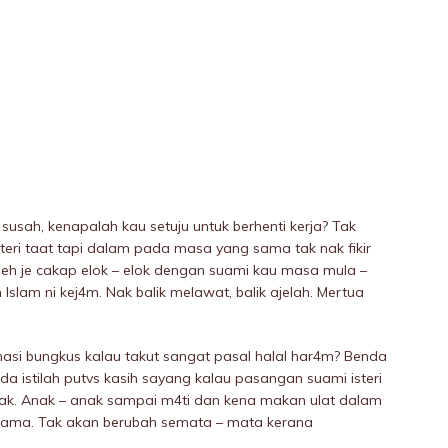
usah, kenapalah kau setuju untuk berhenti kerja? Tak
steri taat tapi dalam pada masa yang sama tak nak fikir
eh je cakap elok – elok dengan suami kau masa mula –
slam ni kej4m. Nak balik melawat, balik ajelah. Mertua
 nasi bungkus kalau takut sangat pasal halal har4m? Benda
da istilah putvs kasih sayang kalau pasangan suami isteri
pak. Anak – anak sampai m4ti dan kena makan ulat dalam
sama. Tak akan berubah semata – mata kerana