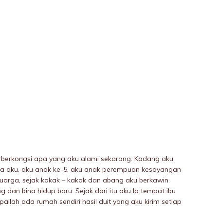
in berkongsi apa yang aku aIami sekarang. Kadang aku
uarga aku. aku anak ke-5, aku anak perempuan kesayangan
luarga, sejak kakak – kakak dan abang aku berkawin.
dan bina hidup baru. Sejak dari itu aku la tempat ibu
ilah ada rumah sendiri hasil duit yang aku kirim setiap