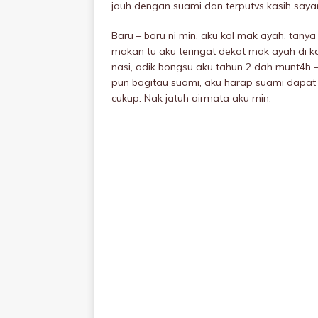
jauh dengan suami dan terputvs kasih saya
Baru – baru ni min, aku kol mak ayah, tan
makan tu aku teringat dekat mak ayah di k
nasi, adik bongsu aku tahun 2 dah munt4h
pun bagitau suami, aku harap suami dapat l
cukup. Nak jatuh airmata aku min.