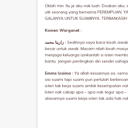
Oklah min. Itu je aku nak luah. Doakan aku
utk seorang yang bernama PEREMPUAN, 
GALANYA UNTUK SUAMINYA. TERIMAKASIH
Komen Warganet :
زارينا محمد :
Sedihnya saya baca kisah awak
besar untuk awak. Macam nilah kisah masyar
menjaga keluarga izinkanlah si isteri me
bantu. Jangan pentingkan diri sendiri sahaj
Emma Izaima :
Ya allah kesiannya sis, sem
sisi suami tapi suami pun perlulah berbinca
isteri tak kerja suami ambik kesempatan na
Isteri nak cakap apa – apa nak tegur apa –
alasannya suami kerja isteri tak ada hak n