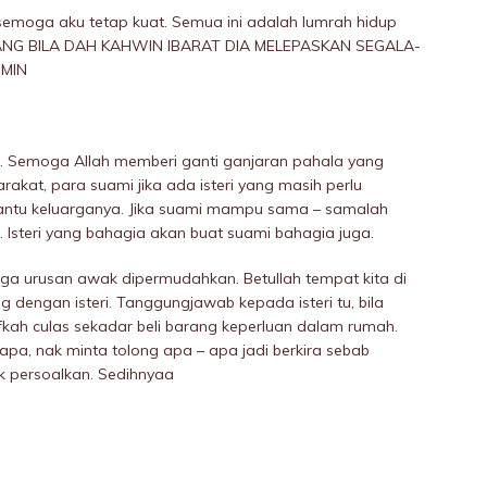
, semoga aku tetap kuat. Semua ini adalah lumrah hidup
YANG BILA DAH KAHWIN IBARAT DIA MELEPASKAN SEGALA-
 MIN
. Semoga Allah memberi ganti ganjaran pahala yang
akat, para suami jika ada isteri yang masih perlu
mbantu keluarganya. Jika suami mampu sama – samalah
a. Isteri yang bahagia akan buat suami bahagia juga.
oga urusan awak dipermudahkan. Betullah tempat kita di
ng dengan isteri. Tanggungjawab kepada isteri tu, bila
fkah culas sekadar beli barang keperluan dalam rumah.
 apa, nak minta tolong apa – apa jadi berkira sebab
ak persoalkan. Sedihnyaa