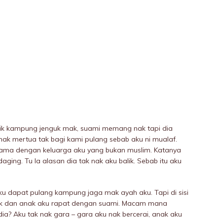
lik kampung jenguk mak, suami memang nak tapi dia
ak mertua tak bagi kami pulang sebab aku ni muaIaf.
ama dengan keluarga aku yang bukan muslim. Katanya
aging. Tu la alasan dia tak nak aku balik. Sebab itu aku
aku dapat pulang kampung jaga mak ayah aku. Tapi di sisi
baik dan anak aku rapat dengan suami. Macam mana
ia? Aku tak nak gara – gara aku nak bercerai, anak aku