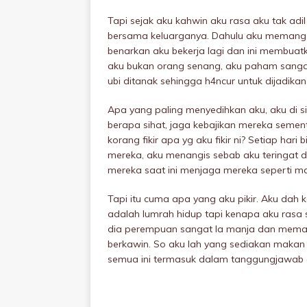
Tapi sejak aku kahwin aku rasa aku tak adi
bersama keluarganya. Dahulu aku memang b
benarkan aku bekerja lagi dan ini membuatk
aku bukan orang senang, aku paham sang
ubi ditanak sehingga h4ncur untuk dijadikan 
Apa yang paling menyedihkan aku, aku di 
berapa sihat, jaga kebajikan mereka semen
korang fikir apa yg aku fikir ni? Setiap har
mereka, aku menangis sebab aku teringat 
mereka saat ini menjaga mereka seperti m
Tapi itu cuma apa yang aku pikir. Aku dah 
adalah lumrah hidup tapi kenapa aku rasa s
dia perempuan sangat la manja dan meman
berkawin. So aku lah yang sediakan maka
semua ini termasuk dalam tanggungjawab 