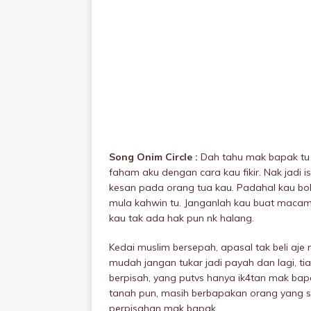
Song Onim Circle :
Dah tahu mak bapak tu s
faham aku dengan cara kau fikir. Nak jadi i
kesan pada orang tua kau. Padahal kau bol
mula kahwin tu. Janganlah kau buat macam I
kau tak ada hak pun nk halang.
Kedai muslim bersepah, apasal tak beli aje
mudah jangan tukar jadi payah dan lagi, tia
berpisah, yang putvs hanya ik4tan mak ba
tanah pun, masih berbapakan orang yang 
perpisahan mak bapak.