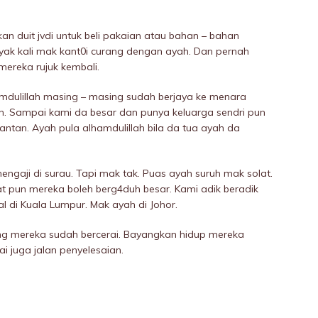
an duit jvdi untuk beli pakaian atau bahan – bahan
anyak kali mak kant0i curang dengan ayah. Dan pernah
mereka rujuk kembali.
amdulillah masing – masing sudah berjaya ke menara
an. Sampai kami da besar dan punya keluarga sendri pun
ntan. Ayah pula alhamdulillah bila da tua ayah da
engaji di surau. Tapi mak tak. Puas ayah suruh mak solat.
 pun mereka boleh berg4duh besar. Kami adik beradik
l di Kuala Lumpur. Mak ayah di Johor.
ang mereka sudah bercerai. Bayangkan hidup mereka
ai juga jalan penyelesaian.