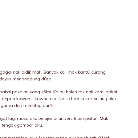
agaI nak didik mak. Banyak kali mak kant0i curang
i dayus menanggung d0sa.
 pakai pakaian yang s3ksi. Kalau boleh tak nak kami pakai
 depan kawan – kawan dia. Nasib baik kakak sulung aku
 agama dan menutup aur4t.
ngat lagi masa aku belajar di universiti tempatan. Mak
k tengok gambar aku.