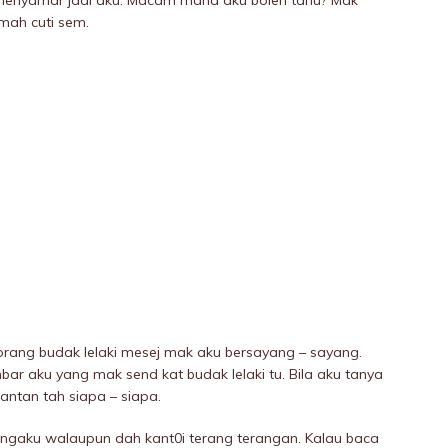
enyamar jadi aku. Macam mana aku boleh tahu? Mak
umah cuti sem.
rang budak lelaki mesej mak aku bersayang – sayang.
ar aku yang mak send kat budak lelaki tu. Bila aku tanya
ntan tah siapa – siapa.
ngaku walaupun dah kant0i terang terangan. Kalau baca