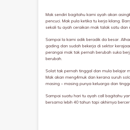
Mak sendiri bagitahu kami ayah akan asingk
pencuci. Mak pula ketika tu kerja kilang. B
sekali tu ayah ceraikan mak taIak satu dan 
Sampai la kami adik beradik da besar. Alh
gading dan sudah bekerja di sektor keraja
perangai mak tak pernah berubah suka berja
berubah.
Solat tak pernah tinggal dan mula belajar m
Mak akan meng4muk dan kerana suruh solat
masing – masing punya keluarga dan tingga
Sampai suatu hari tu ayah call bagitahu y
bersama lebih 40 tahun tapi akhirnya bercer