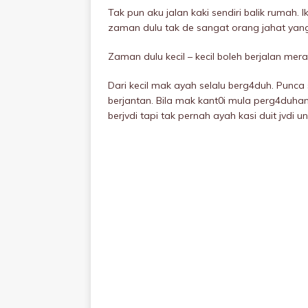
Tak pun aku jalan kaki sendiri balik rumah. 
zaman dulu tak de sangat orang jahat yan
Zaman dulu kecil – kecil boleh berjalan mer
Dari kecil mak ayah selalu berg4duh. Punca
berjantan. Bila mak kant0i mula perg4duh
berjvdi tapi tak pernah ayah kasi duit jvdi