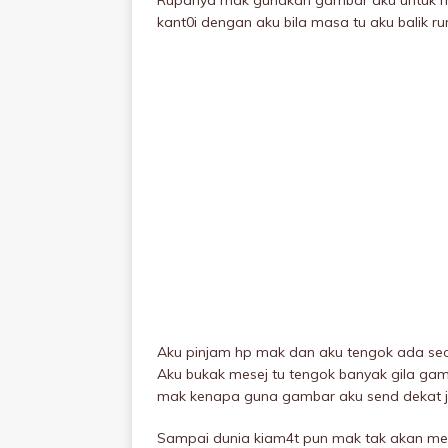
Rupanya mak gunakan gambar aku untuk m
kant0i dengan aku bila masa tu aku balik r
Aku pinjam hp mak dan aku tengok ada seo
Aku bukak mesej tu tengok banyak giIa gamb
mak kenapa guna gambar aku send dekat ja
Sampai dunia kiam4t pun mak tak akan me