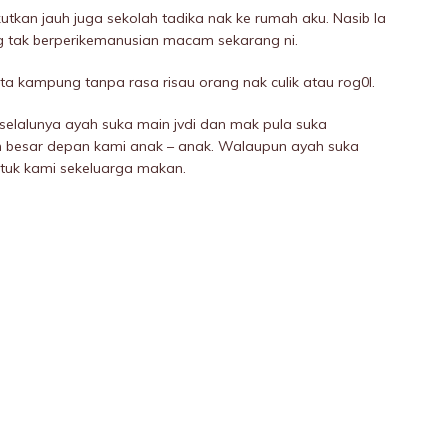
Ikutkan jauh juga sekolah tadika nak ke rumah aku. Nasib la
g tak berperikemanusian macam sekarang ni.
ata kampung tanpa rasa risau orang nak cuIik atau rog0l.
 selalunya ayah suka main jvdi dan mak pula suka
an besar depan kami anak – anak. Walaupun ayah suka
 untuk kami sekeluarga makan.