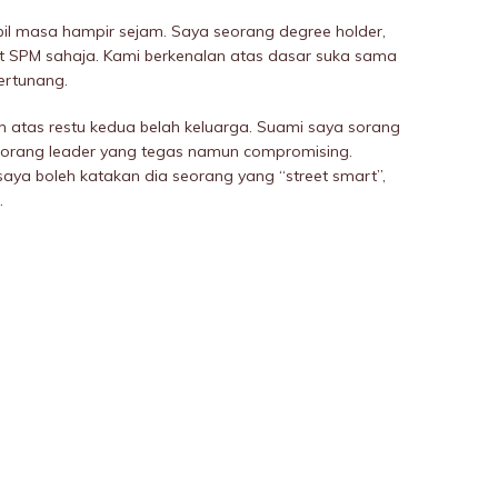
il masa hampir sejam. Saya seorang degree holder,
t SPM sahaja. Kami berkenalan atas dasar suka sama
bertunang.
h atas restu kedua beIah keluarga. Suami saya sorang
eorang leader yang tegas namun compromising.
 saya boleh katakan dia seorang yang “street smart”,
.