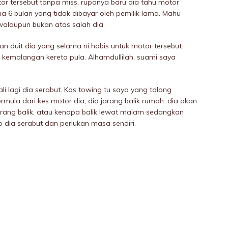
r tersebut tanpa miss, rupanya baru dia tahu motor
a 6 bulan yang tidak dibayar oleh pemilik lama. Mahu
 walaupun bukan atas salah dia.
duit dia yang selama ni habis untuk motor tersebut.
kemaIangan kereta pula. Alhamdullilah, suami saya
li lagi dia serabut. Kos towing tu saya yang tolong
rmula dari kes motor dia, dia jarang balik rumah. dia akan
 jarang balik, atau kenapa balik lewat malam sedangkan
p dia serabut dan perIukan masa sendiri.