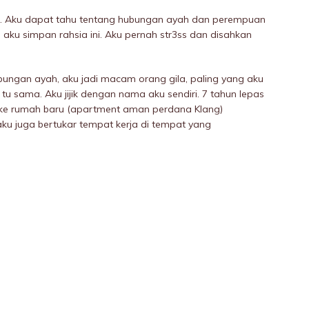
amu. Aku dapat tahu tentang hubungan ayah dan perempuan
ma aku simpan rahsia ini. Aku pernah str3ss dan disahkan
ubungan ayah, aku jadi macam orang giIa, paling yang aku
u sama. Aku jijik dengan nama aku sendiri. 7 tahun lepas
 ke rumah baru (apartment aman perdana Klang)
u juga bertukar tempat kerja di tempat yang