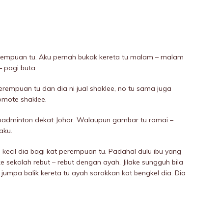
perempuan tu. Aku pernah bukak kereta tu malam – malam
– pagi buta.
erempuan tu dan dia ni jual shaklee, no tu sama juga
omote shaklee.
badminton dekat Johor. Walaupun gambar tu ramai –
aku.
i kecil dia bagi kat perempuan tu. Padahal dulu ibu yang
sekolah rebut – rebut dengan ayah. JiIake sungguh bila
u jumpa balik kereta tu ayah sorokkan kat bengkel dia. Dia