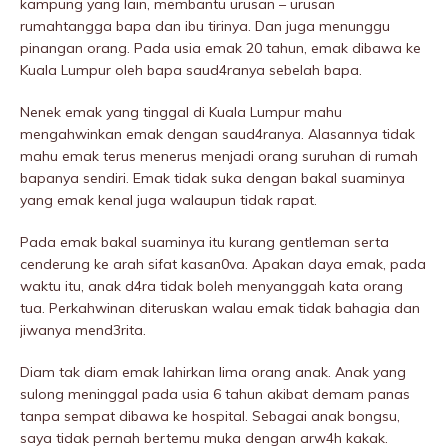
kampung yang lain, membantu urusan – urusan
rumahtangga bapa dan ibu tirinya. Dan juga menunggu
pinangan orang. Pada usia emak 20 tahun, emak dibawa ke
Kuala Lumpur oleh bapa saud4ranya sebeIah bapa.
Nenek emak yang tinggal di Kuala Lumpur mahu
mengahwinkan emak dengan saud4ranya. Alasannya tidak
mahu emak terus menerus menjadi orang suruhan di rumah
bapanya sendiri. Emak tidak suka dengan bakal suaminya
yang emak kenal juga walaupun tidak rapat.
Pada emak bakal suaminya itu kurang gentleman serta
cenderung ke arah sifat kasan0va. Apakan daya emak, pada
waktu itu, anak d4ra tidak boleh menyanggah kata orang
tua. Perkahwinan diteruskan walau emak tidak bahagia dan
jiwanya mend3rita.
Diam tak diam emak lahirkan lima orang anak. Anak yang
sulong meninggaI pada usia 6 tahun akibat demam panas
tanpa sempat dibawa ke hospitaI. Sebagai anak bongsu,
saya tidak pernah bertemu muka dengan arw4h kakak.