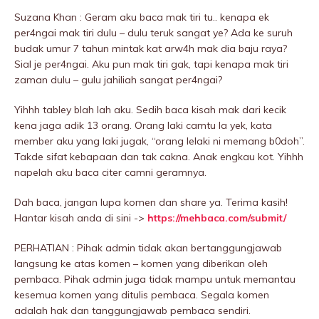
Suzana Khan : Geram aku baca mak tiri tu.. kenapa ek
per4ngai mak tiri dulu – dulu teruk sangat ye? Ada ke suruh
budak umur 7 tahun mintak kat arw4h mak dia baju raya?
SiaI je per4ngai. Aku pun mak tiri gak, tapi kenapa mak tiri
zaman dulu – gulu jahiIiah sangat per4ngai?
Yihhh tabley blah lah aku. Sedih baca kisah mak dari kecik
kena jaga adik 13 orang. Orang laki camtu la yek, kata
member aku yang laki jugak, “orang lelaki ni memang b0doh”.
Takde sifat kebapaan dan tak cakna. Anak engkau kot. Yihhh
napelah aku baca citer camni geramnya.
Dah baca, jangan lupa komen dan share ya. Terima kasih!
Hantar kisah anda di sini ->
https://mehbaca.com/submit/
PERHATIAN : Pihak admin tidak akan bertanggungjawab
langsung ke atas komen – komen yang diberikan oleh
pembaca. Pihak admin juga tidak mampu untuk memantau
kesemua komen yang ditulis pembaca. Segala komen
adalah hak dan tanggungjawab pembaca sendiri.