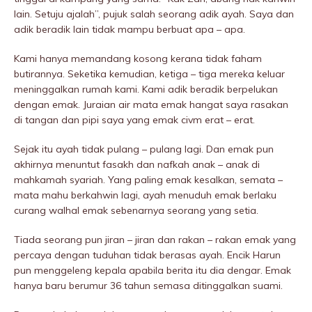
lain. Setuju ajaIah”, pujuk salah seorang adik ayah. Saya dan
adik beradik lain tidak mampu berbuat apa – apa.
Kami hanya memandang kosong kerana tidak faham
butirannya. Seketika kemudian, ketiga – tiga mereka keluar
meninggaIkan rumah kami. Kami adik beradik berpeIukan
dengan emak. Juraian air mata emak hangat saya rasakan
di tangan dan pipi saya yang emak civm erat – erat.
Sejak itu ayah tidak pulang – pulang lagi. Dan emak pun
akhirnya menuntut fasakh dan nafkah anak – anak di
mahkamah syariah. Yang paling emak kesalkan, semata –
mata mahu berkahwin lagi, ayah menuduh emak berlaku
curang walhal emak sebenarnya seorang yang setia.
Tiada seorang pun jiran – jiran dan rakan – rakan emak yang
percaya dengan tuduhan tidak berasas ayah. Encik Harun
pun menggeleng kepala apabila berita itu dia dengar. Emak
hanya baru berumur 36 tahun semasa ditinggalkan suami.