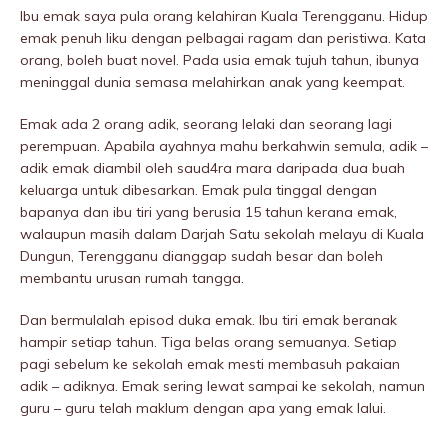
Ibu emak saya pula orang kelahiran Kuala Terengganu. Hidup
emak penuh liku dengan pelbagai ragam dan peristiwa. Kata
orang, boleh buat novel. Pada usia emak tujuh tahun, ibunya
meninggaI dunia semasa melahirkan anak yang keempat.
Emak ada 2 orang adik, seorang lelaki dan seorang lagi
perempuan. Apabila ayahnya mahu berkahwin semula, adik –
adik emak diambil oleh saud4ra mara daripada dua buah
keluarga untuk dibesarkan. Emak pula tinggal dengan
bapanya dan ibu tiri yang berusia 15 tahun kerana emak,
walaupun masih dalam Darjah Satu sekolah melayu di Kuala
Dungun, Terengganu dianggap sudah besar dan boleh
membantu urusan rumah tangga.
Dan bermulalah episod duka emak. Ibu tiri emak beranak
hampir setiap tahun. Tiga belas orang semuanya. Setiap
pagi sebelum ke sekolah emak mesti membasuh pakaian
adik – adiknya. Emak sering lewat sampai ke sekolah, namun
guru – guru telah maklum dengan apa yang emak lalui.