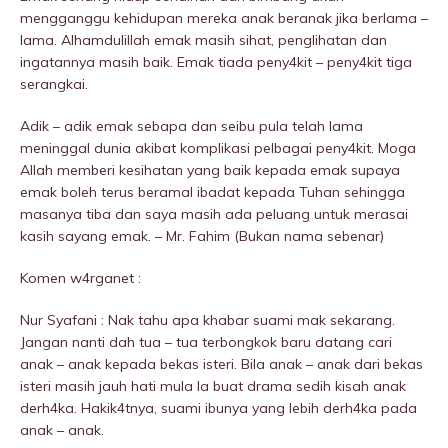
mengganggu kehidupan mereka anak beranak jika berlama –
lama. Alhamdulillah emak masih sihat, penglihatan dan
ingatannya masih baik. Emak tiada peny4kit – peny4kit tiga
serangkai.
Adik – adik emak sebapa dan seibu pula telah lama
meninggaI dunia akibat komplikasi pelbagai peny4kit. Moga
Allah memberi kesihatan yang baik kepada emak supaya
emak boleh terus beramal ibadat kepada Tuhan sehingga
masanya tiba dan saya masih ada peluang untuk merasai
kasih sayang emak. – Mr. Fahim (Bukan nama sebenar)
Komen w4rganet :
Nur Syafani : Nak tahu apa khabar suami mak sekarang.
Jangan nanti dah tua – tua terbongkok baru datang cari
anak – anak kepada bekas isteri. Bila anak – anak dari bekas
isteri masih jauh hati mula la buat drama sedih kisah anak
derh4ka. Hakik4tnya, suami ibunya yang lebih derh4ka pada
anak – anak.