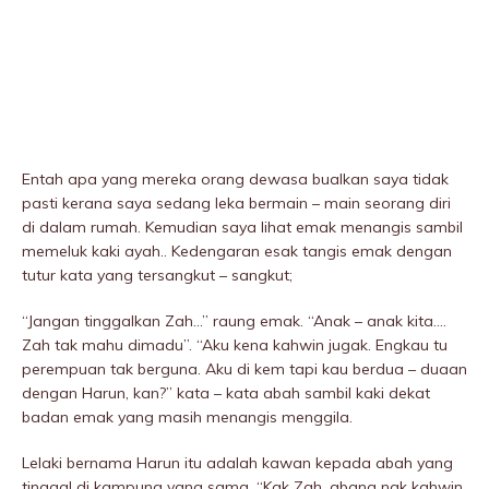
Entah apa yang mereka orang dewasa bualkan saya tidak
pasti kerana saya sedang leka bermain – main seorang diri
di dalam rumah. Kemudian saya lihat emak menangis sambil
memeIuk kaki ayah.. Kedengaran esak tangis emak dengan
tutur kata yang tersangkut – sangkut;
“Jangan tinggalkan Zah…” raung emak. “Anak – anak kita….
Zah tak mahu dimadu”. “Aku kena kahwin jugak. Engkau tu
perempuan tak berguna. Aku di kem tapi kau berdua – duaan
dengan Harun, kan?” kata – kata abah sambil kaki dekat
badan emak yang masih menangis menggiIa.
Lelaki bernama Harun itu adalah kawan kepada abah yang
tinggal di kampung yang sama. “Kak Zah, abang nak kahwin