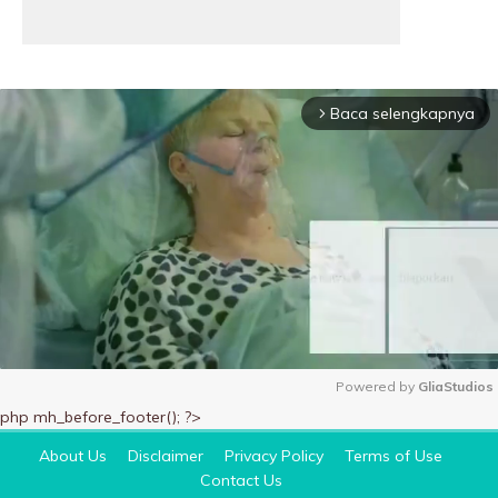
Baca selengkapnya
arrow_forward_ios
Powered by 
GliaStudios
php mh_before_footer(); ?>
M
u
About Us
Disclaimer
Privacy Policy
Terms of Use
t
Contact Us
e