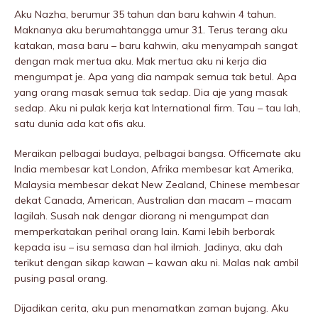
Aku Nazha, berumur 35 tahun dan baru kahwin 4 tahun.
Maknanya aku berumahtangga umur 31. Terus terang aku
katakan, masa baru – baru kahwin, aku menyampah sangat
dengan mak mertua aku. Mak mertua aku ni kerja dia
mengumpat je. Apa yang dia nampak semua tak betul. Apa
yang orang masak semua tak sedap. Dia aje yang masak
sedap. Aku ni pulak kerja kat International firm. Tau – tau lah,
satu dunia ada kat ofis aku.
Meraikan pelbagai budaya, pelbagai bangsa. Officemate aku
India membesar kat London, Afrika membesar kat Amerika,
Malaysia membesar dekat New Zealand, Chinese membesar
dekat Canada, American, Australian dan macam – macam
lagiIah. Susah nak dengar diorang ni mengumpat dan
memperkatakan perihal orang lain. Kami lebih berborak
kepada isu – isu semasa dan hal ilmiah. Jadinya, aku dah
terikut dengan sikap kawan – kawan aku ni. Malas nak ambil
pusing pasal orang.
Dijadikan cerita, aku pun menamatkan zaman bujang. Aku