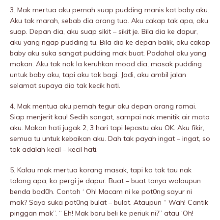
3. Mak mertua aku pernah suap pudding manis kat baby aku.
Aku tak marah, sebab dia orang tua. Aku cakap tak apa, aku
suap. Depan dia, aku suap sikit – sikit je. Bila dia ke dapur,
aku yang ngap pudding tu. Bila dia ke depan balik, aku cakap
baby aku suka sangat pudding mak buat. Padahal aku yang
makan. Aku tak nak la keruhkan mood dia, masak pudding
untuk baby aku, tapi aku tak bagi. Jadi, aku ambil jalan
seIamat supaya dia tak kecik hati.
4. Mak mentua aku pernah tegur aku depan orang ramai.
Siap menjerit kau! Sedih sangat, sampai nak menitik air mata
aku. Makan hati jugak 2, 3 hari tapi lepastu aku OK. Aku fikir,
semua tu untuk kebaikan aku. Dah tak payah ingat – ingat, so
tak adalah kecil – kecil hati.
5. Kalau mak mertua korang masak, tapi ko tak tau nak
tolong apa, ko pergi je dapur. Buat – buat tanya walaupun
benda bod0h. Contoh ‘ Oh! Macam ni ke pot0ng sayur ni
mak? Saya suka pot0ng bulat – bulat. Ataupun “ Wah! Cantik
pinggan mak”. “ Eh! Mak baru beli ke periuk ni?” atau ‘Oh!