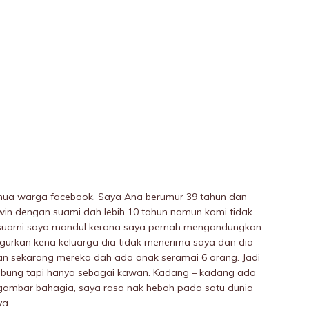
mua warga facebook. Saya Ana berumur 39 tahun dan
win dengan suami dah lebih 10 tahun namun kami tidak
 suami saya manduI kerana saya pernah mengandungkan
ugurkan kena keluarga dia tidak menerima saya dan dia
an sekarang mereka dah ada anak seramai 6 orang. Jadi
ubung tapi hanya sebagai kawan. Kadang – kadang ada
k gambar bahagia, saya rasa nak heboh pada satu dunia
a..