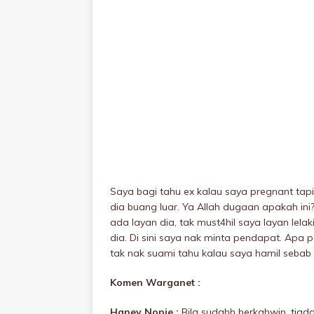
Saya bagi tahu ex kalau saya pregnant tap
dia buang luar. Ya Allah dugaan apakah ini?
ada layan dia, tak must4hil saya layan lelak
dia. Di sini saya nak minta pendapat. Apa 
tak nak suami tahu kalau saya hamil sebab i
Komen Warganet :
Haney Nonie :
Bila sudahh berkahwin, tia