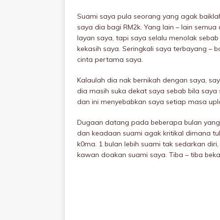
Suami saya pula seorang yang agak baiklah
saya dia bagi RM2k. Yang lain – lain semua
layan saya, tapi saya selalu menolak seba
kekasih saya. Seringkali saya terbayang – 
cinta pertama saya.
Kalaulah dia nak bernikah dengan saya, saya 
dia masih suka dekat saya sebab bila saya 
dan ini menyebabkan saya setiap masa uplo
Dugaan datang pada beberapa bulan yang l
dan keadaan suami agak kritikaI dimana t
k0ma. 1 bulan lebih suami tak sedarkan di
kawan doakan suami saya. Tiba – tiba beka