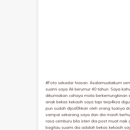
#Foto sekadar hiasan. Asalamualaikum se
suami saya Ali berumur 40 tahun. Saya kah
dikurniakan cahaya mata berkemungkinan
anak bekas kekasih saya tapi terp4ksa dig
pun sudah dijod0hkan oleh orang tuanya d
sampai sekarang saya dan dia masih berh
rasa cemburu bila isteri dia post muat nai
bagitau suami dia adalah bekas kekasih say