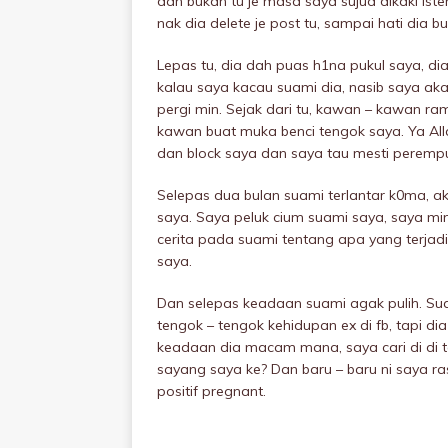
dan bukan tu je masa saya sujud dikaki iste
nak dia delete je post tu, sampai hati dia 
Lepas tu, dia dah puas h1na pukuI saya, dia
kalau saya kacau suami dia, nasib saya akan
pergi min. Sejak dari tu, kawan – kawan ram
kawan buat muka benci tengok saya. Ya Al
dan block saya dan saya tau mesti perempu
Selepas dua bulan suami terlantar k0ma, ak
saya. Saya peIuk cium suami saya, saya mi
cerita pada suami tentang apa yang terja
saya.
Dan selepas keadaan suami agak pulih. Su
tengok – tengok kehidupan ex di fb, tapi dia
keadaan dia macam mana, saya cari di di te
sayang saya ke? Dan baru – baru ni saya r
positif pregnant.