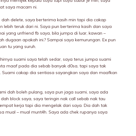
rinya memij4k kepala saya tapi saya sabar je min, saya
buat saya macam ni.
 dah delete, saya berterima kasih min tapi dia cakap
 lebih teruk dari ni. Saya pun berterima kasih dan saya
ai yang unfriend fb saya, bila jumpa di luar, kawan –
lah dugaan apakah ini.? Sampai saya kemurungan. Ex pun
an tu yang suruh.
hirnya suami saya telah sedar, saya terus jumpa suami
nta maaf pada dia sebab banyak d0sa, tapi saya tak
di. Suami cakap dia sentiasa sayangkan saya dan maafkan
ami dah boleh pulang, saya pun jaga suami, saya ada
 dah block saya, saya teringin nak call sebab nak tau
mpat kerja tapi dia mengelak dari saya. Dia dah tak
asa mual – mual munt4h. Saya ada chek rupanya saya