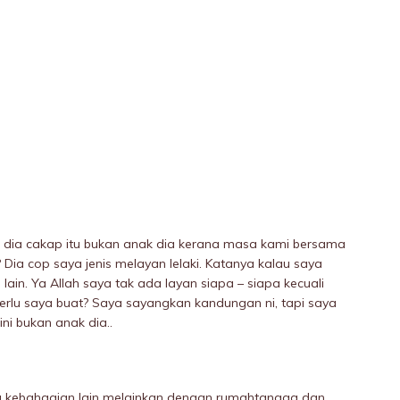
i dia cakap itu bukan anak dia kerana masa kami bersama
 Dia cop saya jenis melayan lelaki. Katanya kalau saya
i lain. Ya Allah saya tak ada layan siapa – siapa kecuali
perlu saya buat? Saya sayangkan kandungan ni, tapi saya
ni bukan anak dia..
da kebahagian lain melainkan dengan rumahtangga dan