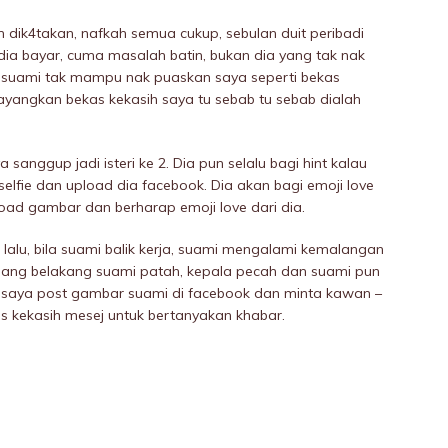
 dik4takan, nafkah semua cukup, sebulan duit peribadi
 dia bayar, cuma masalah batin, bukan dia yang tak nak
b suami tak mampu nak puaskan saya seperti bekas
bayangkan bekas kekasih saya tu sebab tu sebab dialah
sanggup jadi isteri ke 2. Dia pun selalu bagi hint kalau
selfie dan upload dia facebook. Dia akan bagi emoji love
ad gambar dan berharap emoji love dari dia.
alu, bila suami balik kerja, suami mengaIami kemaIangan
uIang belakang suami patah, kepala pecah dan suami pun
ri, saya post gambar suami di facebook dan minta kawan –
s kekasih mesej untuk bertanyakan khabar.