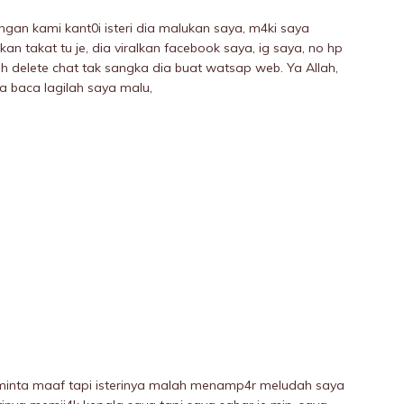
ungan kami kant0i isteri dia malukan saya, m4ki saya
takat tu je, dia viralkan facebook saya, ig saya, no hp
ah delete chat tak sangka dia buat watsap web. Ya Allah,
 baca lagiIah saya malu,
 minta maaf tapi isterinya malah menamp4r meIudah saya