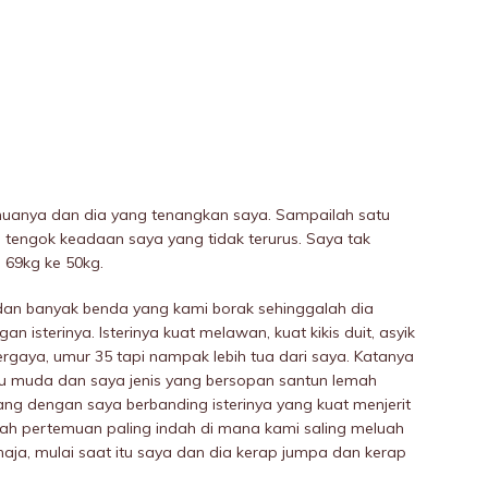
muanya dan dia yang tenangkan saya. Sampailah satu
 tengok keadaan saya yang tidak terurus. Saya tak
 69kg ke 50kg.
dan banyak benda yang kami borak sehinggalah dia
isterinya. Isterinya kuat meIawan, kuat kikis duit, asyik
i bergaya, umur 35 tapi nampak lebih tua dari saya. Katanya
u muda dan saya jenis yang bersopan santun lemah
ng dengan saya berbanding isterinya yang kuat menjerit
h pertemuan paling indah di mana kami saling meluah
ahaja, mulai saat itu saya dan dia kerap jumpa dan kerap