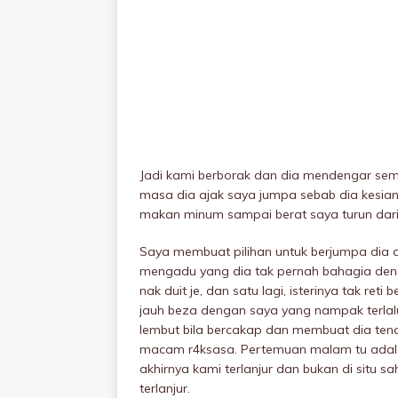
Jadi kami berborak dan dia mendengar se
masa dia ajak saya jumpa sebab dia kesian
makan minum sampai berat saya turun dari
Saya membuat pilihan untuk berjumpa dia 
mengadu yang dia tak pernah bahagia dengan 
nak duit je, dan satu lagi, isterinya tak ret
jauh beza dengan saya yang nampak terlal
lembut bila bercakap dan membuat dia tena
macam r4ksasa. Pertemuan malam tu adala
akhirnya kami terIanjur dan bukan di situ s
terIanjur.