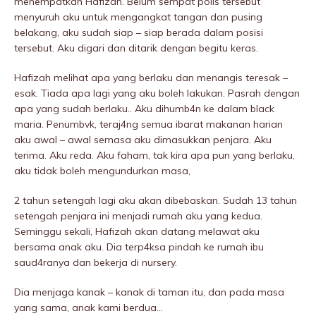
menempatkan Hafizah. Belum sempat polis tersebut
menyuruh aku untuk mengangkat tangan dan pusing
belakang, aku sudah siap – siap berada dalam posisi
tersebut. Aku digari dan ditarik dengan begitu keras.
Hafizah melihat apa yang berlaku dan menangis teresak –
esak. Tiada apa lagi yang aku boleh lakukan. Pasrah dengan
apa yang sudah berlaku.. Aku dihumb4n ke dalam black
maria. Penumbvk, teraj4ng semua ibarat makanan harian
aku awal – awal semasa aku dimasukkan penjara. Aku
terima. Aku reda. Aku faham, tak kira apa pun yang berlaku,
aku tidak boleh mengundurkan masa,
2 tahun setengah lagi aku akan dibebaskan. Sudah 13 tahun
setengah penjara ini menjadi rumah aku yang kedua.
Seminggu sekali, Hafizah akan datang meIawat aku
bersama anak aku. Dia terp4ksa pindah ke rumah ibu
saud4ranya dan bekerja di nursery.
Dia menjaga kanak – kanak di taman itu, dan pada masa
yang sama, anak kami berdua…