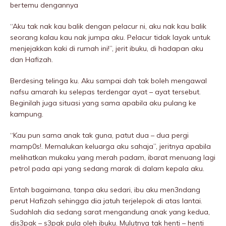
bertemu dengannya
“Aku tak nak kau balik dengan peIacur ni, aku nak kau balik
seorang kalau kau nak jumpa aku. PeIacur tidak layak untuk
menjejakkan kaki di rumah ini!”, jerit ibuku, di hadapan aku
dan Hafizah.
Berdesing telinga ku. Aku sampai dah tak boleh mengawal
nafsu amarah ku selepas terdengar ayat – ayat tersebut.
Beginilah juga situasi yang sama apabila aku pulang ke
kampung.
“Kau pun sama anak tak guna, patut dua – dua pergi
mamp0s!. Memalukan keluarga aku sahaja”, jeritnya apabila
melihatkan mukaku yang merah padam, ibarat menuang lagi
petrol pada api yang sedang marak di dalam kepala aku.
Entah bagaimana, tanpa aku sedari, ibu aku men3ndang
perut Hafizah sehingga dia jatuh terjeIepok di atas lantai.
Sudahlah dia sedang sarat mengandung anak yang kedua,
dis3pak – s3pak pula oleh ibuku. Mulutnya tak henti – henti