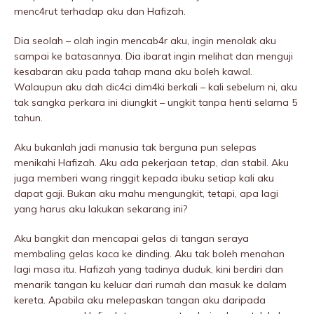
menc4rut terhadap aku dan Hafizah.
Dia seolah – olah ingin mencab4r aku, ingin menolak aku
sampai ke batasannya. Dia ibarat ingin melihat dan menguji
kesabaran aku pada tahap mana aku boleh kawal.
Walaupun aku dah dic4ci dim4ki berkali – kali sebelum ni, aku
tak sangka perkara ini diungkit – ungkit tanpa henti selama 5
tahun.
Aku bukanlah jadi manusia tak berguna pun selepas
menikahi Hafizah. Aku ada pekerjaan tetap, dan stabil. Aku
juga memberi wang ringgit kepada ibuku setiap kali aku
dapat gaji. Bukan aku mahu mengungkit, tetapi, apa lagi
yang harus aku lakukan sekarang ini?
Aku bangkit dan mencapai gelas di tangan seraya
membaIing gelas kaca ke dinding. Aku tak boleh menahan
lagi masa itu. Hafizah yang tadinya duduk, kini berdiri dan
menarik tangan ku keluar dari rumah dan masuk ke dalam
kereta. Apabila aku melepaskan tangan aku daripada