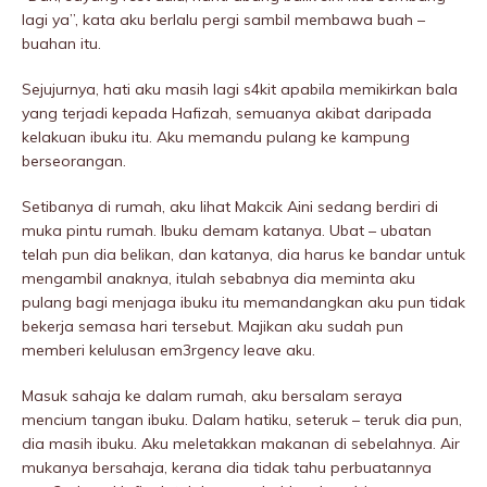
lagi ya”, kata aku berlalu pergi sambil membawa buah –
buahan itu.
Sejujurnya, hati aku masih lagi s4kit apabila memikirkan baIa
yang terjadi kepada Hafizah, semuanya akibat daripada
kelakuan ibuku itu. Aku memandu pulang ke kampung
berseorangan.
Setibanya di rumah, aku lihat Makcik Aini sedang berdiri di
muka pintu rumah. Ibuku demam katanya. Ubat – ubatan
telah pun dia belikan, dan katanya, dia harus ke bandar untuk
mengambil anaknya, itulah sebabnya dia meminta aku
pulang bagi menjaga ibuku itu memandangkan aku pun tidak
bekerja semasa hari tersebut. Majikan aku sudah pun
memberi kelulusan em3rgency leave aku.
Masuk sahaja ke dalam rumah, aku bersalam seraya
mencium tangan ibuku. Dalam hatiku, seteruk – teruk dia pun,
dia masih ibuku. Aku meletakkan makanan di sebeIahnya. Air
mukanya bersahaja, kerana dia tidak tahu perbuatannya