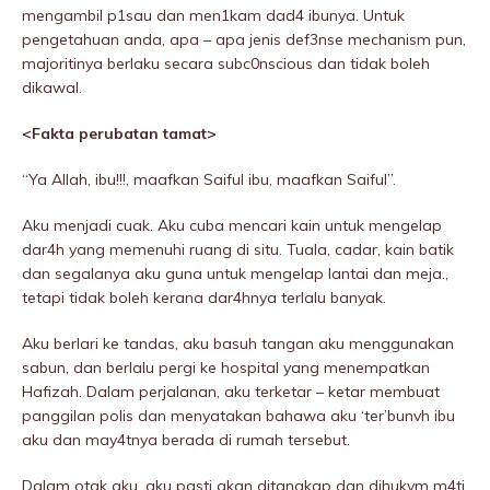
mengambil p1sau dan men1kam dad4 ibunya. Untuk
pengetahuan anda, apa – apa jenis def3nse mechanism pun,
majoritinya berlaku secara subc0nscious dan tidak boleh
dikawal.
<Fakta perubatan tamat>
“Ya Allah, ibu!!!, maafkan Saiful ibu, maafkan Saiful”.
Aku menjadi cuak. Aku cuba mencari kain untuk mengelap
dar4h yang memenuhi ruang di situ. Tuala, cadar, kain batik
dan segalanya aku guna untuk mengelap lantai dan meja.,
tetapi tidak boleh kerana dar4hnya terlalu banyak.
Aku berlari ke tandas, aku basuh tangan aku menggunakan
sabun, dan berlalu pergi ke hospitaI yang menempatkan
Hafizah. Dalam perjalanan, aku terketar – ketar membuat
panggiIan polis dan menyatakan bahawa aku ‘ter’bunvh ibu
aku dan may4tnya berada di rumah tersebut.
Dalam otak aku, aku pasti akan ditangkap dan dihukvm m4ti.