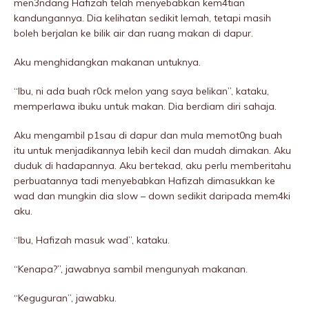
men3ndang Hafizah telah menyebabkan kem4tian
kandungannya. Dia kelihatan sedikit lemah, tetapi masih
boleh berjalan ke bilik air dan ruang makan di dapur.
Aku menghidangkan makanan untuknya.
“Ibu, ni ada buah r0ck melon yang saya belikan”, kataku,
memperlawa ibuku untuk makan. Dia berdiam diri sahaja.
Aku mengambil p1sau di dapur dan mula memot0ng buah
itu untuk menjadikannya lebih kecil dan mudah dimakan. Aku
duduk di hadapannya. Aku bertekad, aku perlu memberitahu
perbuatannya tadi menyebabkan Hafizah dimasukkan ke
wad dan mungkin dia slow – down sedikit daripada mem4ki
aku.
“Ibu, Hafizah masuk wad”, kataku.
“Kenapa?”, jawabnya sambil mengunyah makanan.
“Keguguran”, jawabku.