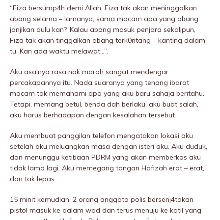
“Fiza bersump4h demi Allah, Fiza tak akan meninggaIkan
abang selama – lamanya, sama macam apa yang abang
janjikan dulu kan?. Kalau abang masuk penjara sekalipun,
Fiza tak akan tinggalkan abang terk0ntang – kanting dalam
tu. Kan ada waktu melawat…”.
Aku asalnya rasa nak marah sangat mendengar
percakapannya itu. Nada suaranya yang tenang ibarat
macam tak memahami apa yang aku baru sahaja beritahu.
Tetapi, memang betul, benda dah berlaku, aku buat salah,
aku harus berhadapan dengan kesalahan tersebut.
Aku membuat panggiIan telefon mengatakan lokasi aku
setelah aku meluangkan masa dengan isteri aku. Aku duduk,
dan menunggu ketibaan PDRM yang akan memberkas aku
tidak lama lagi. Aku memegang tangan Hafizah erat – erat,
dan tak lepas.
15 minit kemudian, 2 orang anggota polis bersenj4takan
pistoI masuk ke dalam wad dan terus menuju ke katil yang