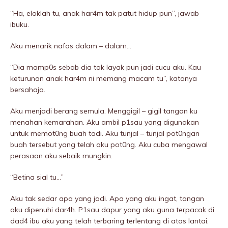
“Ha, eloklah tu, anak har4m tak patut hidup pun”, jawab
ibuku.
Aku menarik nafas dalam – dalam…
“Dia mamp0s sebab dia tak layak pun jadi cucu aku. Kau
keturunan anak har4m ni memang macam tu”, katanya
bersahaja.
Aku menjadi berang semula. MenggigiI – gigiI tangan ku
menahan kemarahan. Aku ambil p1sau yang digunakan
untuk memot0ng buah tadi. Aku tunjaI – tunjaI pot0ngan
buah tersebut yang telah aku pot0ng. Aku cuba mengawal
perasaan aku sebaik mungkin.
“Betina siaI tu…”
Aku tak sedar apa yang jadi. Apa yang aku ingat, tangan
aku dipenuhi dar4h. P1sau dapur yang aku guna terpacak di
dad4 ibu aku yang telah terbaring terlentang di atas lantai.