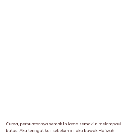
Cuma, perbuatannya semak1n lama semak1n meIampaui
batas. Aku teringat kali sebelum ini aku bawak Hafizah