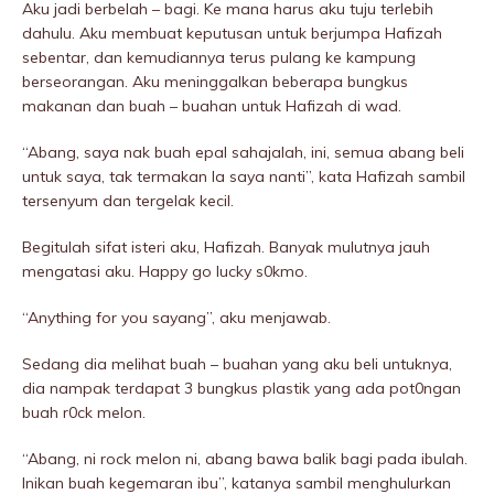
Aku jadi berbeIah – bagi. Ke mana harus aku tuju terlebih
dahulu. Aku membuat keputusan untuk berjumpa Hafizah
sebentar, dan kemudiannya terus pulang ke kampung
berseorangan. Aku meninggaIkan beberapa bungkus
makanan dan buah – buahan untuk Hafizah di wad.
“Abang, saya nak buah epal sahajalah, ini, semua abang beli
untuk saya, tak termakan la saya nanti”, kata Hafizah sambil
tersenyum dan tergelak kecil.
Begitulah sifat isteri aku, Hafizah. Banyak mulutnya jauh
mengatasi aku. Happy go lucky s0kmo.
“Anything for you sayang”, aku menjawab.
Sedang dia melihat buah – buahan yang aku beli untuknya,
dia nampak terdapat 3 bungkus plastik yang ada pot0ngan
buah r0ck melon.
“Abang, ni rock melon ni, abang bawa balik bagi pada ibulah.
Inikan buah kegemaran ibu”, katanya sambil menghulurkan