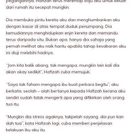
pegangannya, Hafizah terus merentap baju aku untuk keluar
dari rumah itu secepat mungkin.
Dia membuka pintu kereta aku dan menghumbankan aku
dengan kasar di atas tempat duduk penumpang. Dia
kemudiannya menghidupkan enjin kereta dan memandu
terus daripada situ. Bukan apa, hanya dia sahaja yang
pernah melihat aku naik hantu apabila tahap kesabaran aku
ini diuji melebihi hadnya.
“Jom kita balik abang, tak mengapa, mungkin lain kali dia
akan okay sedikit”, Hafizah cuba memujuk.
“Saya tak faham mengapa ibu buat perkara begitu”, aku
berkata, seolah – olah bertanya kepada Hafizah kerana aku
sendiri sudah tidak mengerti apa yang difikirkan oleh orang
tua itu.
“Mungkin dia stress agaknya, takpelah sayang, dia pun kan
dah tua”, kata Hafizah lagi, cuba memberi penjelasan
kelakuan ibu aku itu.