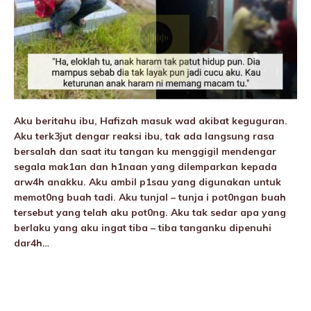
Aku beritahu ibu, Hafizah masuk wad akibat keguguran.
Aku terk3jut dengar reaksi ibu, tak ada langsung rasa
bersalah dan saat itu tangan ku menggigiI mendengar
segala mak1an dan h1naan yang diIemparkan kepada
arw4h anakku. Aku ambil p1sau yang digunakan untuk
memot0ng buah tadi. Aku tunjaI – tunja i pot0ngan buah
tersebut yang telah aku pot0ng. Aku tak sedar apa yang
berlaku yang aku ingat tiba – tiba tanganku dipenuhi
dar4h…