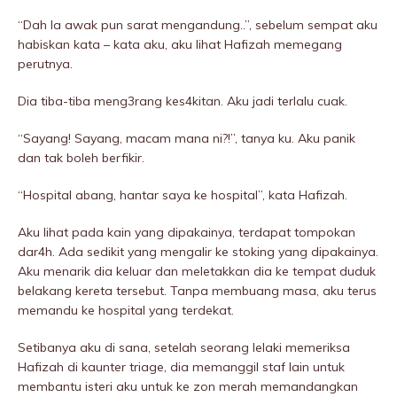
“Dah la awak pun sarat mengandung..”, sebelum sempat aku
habiskan kata – kata aku, aku lihat Hafizah memegang
perutnya.
Dia tiba-tiba meng3rang kes4kitan. Aku jadi terlalu cuak.
“Sayang! Sayang, macam mana ni?!”, tanya ku. Aku panik
dan tak boleh berfikir.
“HospitaI abang, hantar saya ke hospitaI”, kata Hafizah.
Aku lihat pada kain yang dipakainya, terdapat tompokan
dar4h. Ada sedikit yang mengalir ke stoking yang dipakainya.
Aku menarik dia keluar dan meletakkan dia ke tempat duduk
belakang kereta tersebut. Tanpa membuang masa, aku terus
memandu ke hospitaI yang terdekat.
Setibanya aku di sana, setelah seorang lelaki memeriksa
Hafizah di kaunter triage, dia memanggil staf lain untuk
membantu isteri aku untuk ke zon merah memandangkan