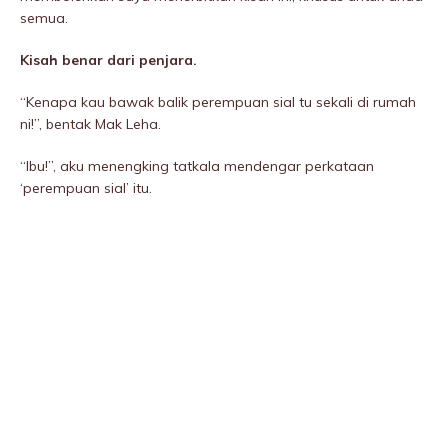
semua.
Kisah benar dari penjara.
“Kenapa kau bawak balik perempuan siaI tu sekali di rumah
ni!”, bentak Mak Leha.
“Ibu!”, aku menengking tatkala mendengar perkataan
‘perempuan siaI’ itu.