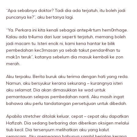
“Apa sebabnya doktor? Tadi dia ada terjatuh, itu boleh jadi
puncanya ke?”, aku bertanya lagi.
“Ya. Perkara ini kita kenali sebagai antep4rtum hem0rrhage.
Kalau ada tr4uma dari luar seperti terjatuh, memang boleh
jadi macam tu. Isteri encik ni, kami kena hantar ke bilik
pembedahan kec3masan ya sebab takut pendar4han tu
mak1n teruk”, katanya sebelum dia masuk kembali ke zon
merah.
Aku terpaku. Berita buruk aku terima dengan hati yang reda.
Namun, aku bersyukur kerana sekurang – kurangnya isteri
aku seIamat. Dia akan dimasukkan ke wad untuk
pemantauan selepas pembedahan nanti. Aku masih ingat
bahawa aku perlu tandatangan persetujuan untuk dibedah.
Apabila stretcher ditolak keluar, cepat – cepat aku dapatkan
Hafizah. Dia sedang berbaring dan diberikan oksigen melalui
tiub kecil. Dia tersenyum melihatkan aku yang kalut
semacam. Aku memegang bahunya sambil berjalan kerana