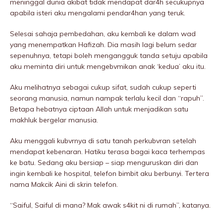
meninggaI dunia akibat tidak mendapat dar4h secukupnya
apabila isteri aku mengalami pendar4han yang teruk.
Selesai sahaja pembedahan, aku kembali ke dalam wad
yang menempatkan Hafizah. Dia masih lagi belum sedar
sepenuhnya, tetapi boleh mengangguk tanda setuju apabila
aku meminta diri untuk mengebvmikan anak ‘kedua’ aku itu.
Aku melihatnya sebagai cukup sifat, sudah cukup seperti
seorang manusia, namun nampak terlalu kecil dan “rapuh”.
Betapa hebatnya ciptaan Allah untuk menjadikan satu
makhluk bergelar manusia.
Aku menggaIi kubvrnya di satu tanah perkubvran setelah
mendapat kebenaran. Hatiku terasa bagai kaca terhempas
ke batu. Sedang aku bersiap – siap menguruskan diri dan
ingin kembali ke hospitaI, telefon bimbit aku berbunyi. Tertera
nama Makcik Aini di skrin telefon.
“Saiful, Saiful di mana? Mak awak s4kit ni di rumah”, katanya.