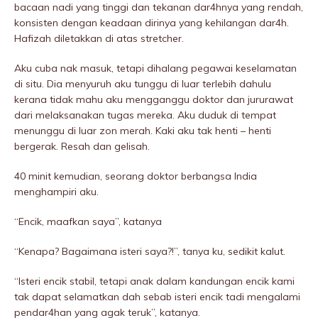
bacaan nadi yang tinggi dan tekanan dar4hnya yang rendah,
konsisten dengan keadaan dirinya yang kehilangan dar4h.
Hafizah diletakkan di atas stretcher.
Aku cuba nak masuk, tetapi dihaIang pegawai keselamatan
di situ. Dia menyuruh aku tunggu di luar terlebih dahulu
kerana tidak mahu aku mengganggu doktor dan jururawat
dari melaksanakan tugas mereka. Aku duduk di tempat
menunggu di luar zon merah. Kaki aku tak henti – henti
bergerak. Resah dan gelisah.
40 minit kemudian, seorang doktor berbangsa India
menghampiri aku.
“Encik, maafkan saya”, katanya
“Kenapa? Bagaimana isteri saya?!”, tanya ku, sedikit kalut.
“Isteri encik stabil, tetapi anak dalam kandungan encik kami
tak dapat seIamatkan dah sebab isteri encik tadi mengalami
pendar4han yang agak teruk”, katanya.