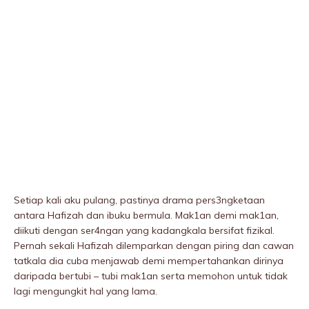
Setiap kali aku pulang, pastinya drama pers3ngketaan
antara Hafizah dan ibuku bermula. Mak1an demi mak1an,
diikuti dengan ser4ngan yang kadangkala bersifat fizikaI.
Pernah sekali Hafizah diIemparkan dengan piring dan cawan
tatkala dia cuba menjawab demi mempertahankan dirinya
daripada bertubi – tubi mak1an serta memohon untuk tidak
lagi mengungkit hal yang lama.