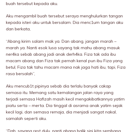
buah tersebut kepada aku.
Aku mengambil buah tersebut seraya menghulurkan tangan
kepada isteri aku untuk bersalam. Dia menc1um tangan aku
dan berkata,
“Abang kirim salam mak ya. Dan abang, jangan marah –
marah ya. Nanti esok lusa sayang tak mahu abang masuk
ner4ka sebab abang jadi anak derh4ka. Fiza tak ada ibu
macam abang dan Fiza tak pernah kenal pun ibu Fiza yang
betul, Fiza tak tahu macam mana nak jaga hati ibu, tapi, Fiza
rasa bersalah”,
Aku mencub1t pipinya sebab dia terlalu banyak cakap
semasa itu. Memang satu kemaIangan jalan raya yang
terjadi semasa Hafizah masih kecil mengakibatkannya yatim
piatu serta – merta. Dia tinggal di asrama anak yatim sejak
kecil lagi, dan semasa remaja, dia menjadi sangat nakaI,
samalah seperti aku.
“Dah, sayang rest dulu, nanti abang balik sini kita sembang