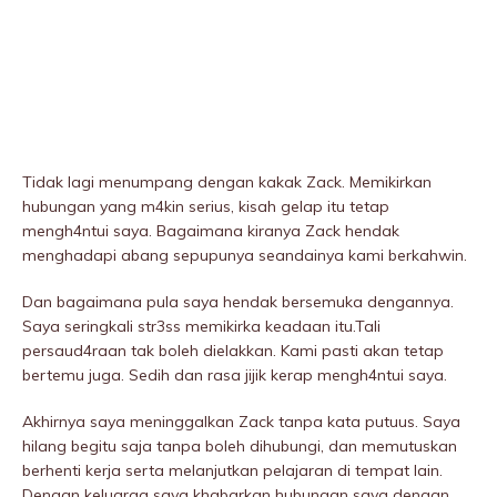
Tidak lagi menumpang dengan kakak Zack. Memikirkan
hubungan yang m4kin serius, kisah gelap itu tetap
mengh4ntui saya. Bagaimana kiranya Zack hendak
menghadapi abang sepupunya seandainya kami berkahwin.
Dan bagaimana pula saya hendak bersemuka dengannya.
Saya seringkali str3ss memikirka keadaan itu.Tali
persaud4raan tak boleh dielakkan. Kami pasti akan tetap
bertemu juga. Sedih dan rasa jijik kerap mengh4ntui saya.
Akhirnya saya meninggaIkan Zack tanpa kata putuus. Saya
hilang begitu saja tanpa boleh dihubungi, dan memutuskan
berhenti kerja serta melanjutkan pelajaran di tempat lain.
Dengan keluarga saya khabarkan hubungan saya dengan