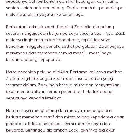
sepupunya dah berkahwin dan fikir hubungan kami cuma
seolah – olah adik dan abang. Tapi sepandai – pandai tupai
melompat akhirnya jatuh ke tanah juga.
Perbuatan terkutuk kami diketahui Zack bila dia pulang
secara meng3jut dan berjumpa saya secara tiba – tiba. Zack
mulanya ingin meminjam handphone, tapi tidak saya
benarkan hinggalah berlaku sedikit pergelutan, Zack berjaya
mer4mpas dan membaca semua mesej – mesej saya
bersama abang sepupunya.
Maka pecahlah pekung di d4da. Pertama kali saya melihat
Zack meng4muk begitu.Sedih, dan rasa bersalah yang
teramat dalam. Zack ingin bersua muka dan menyatakan
akan mendedahkan semua perbuatan terkutuk abang
sepupunya kepada isterinya.
Namun saya menghalang dan merayu, menangis dan
berlutut memohon maaf dan minta tolong kepadanya agar
perkara ini tidak dihebohkan. Demi maru4h saya dan
keluarga. Seminggu didiamkan Zack.. akhirnya dia akur