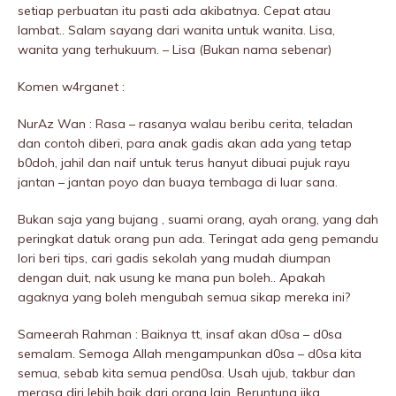
setiap perbuatan itu pasti ada akibatnya. Cepat atau
lambat.. Salam sayang dari wanita untuk wanita. Lisa,
wanita yang terhukuum. – Lisa (Bukan nama sebenar)
Komen w4rganet :
NurAz Wan : Rasa – rasanya walau beribu cerita, teladan
dan contoh diberi, para anak gadis akan ada yang tetap
b0doh, jahiI dan naif untuk terus hanyut dibuai pujuk rayu
jantan – jantan poyo dan buaya tembaga di luar sana.
Bukan saja yang bujang , suami orang, ayah orang, yang dah
peringkat datuk orang pun ada. Teringat ada geng pemandu
lori beri tips, cari gadis sekolah yang mudah diumpan
dengan duit, nak usung ke mana pun boleh.. Apakah
agaknya yang boleh mengubah semua sikap mereka ini?
Sameerah Rahman : Baiknya tt, insaf akan d0sa – d0sa
semalam. Semoga Allah mengampunkan d0sa – d0sa kita
semua, sebab kita semua pend0sa. Usah ujub, takbur dan
merasa diri lebih baik dari orang lain. Beruntung jika