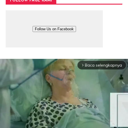
FOLLOW PAGE KAMI
Follow Us on Facebook
Baca selengkapnya
arrow_forward_ios