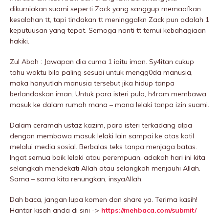
dikurniakan suami seperti Zack yang sanggup memaafkan
kesalahan tt, tapi tindakan tt meninggaIkn Zack pun adalah 1
keputuusan yang tepat. Semoga nanti tt temui kebahagiaan
hakiki.
Zul Abah : Jawapan dia cuma 1 iaitu iman. Sy4itan cukup
tahu waktu bila paling sesuai untuk mengg0da manusia,
maka hanyutlah manusia tersebut jika hidup tanpa
berlandaskan iman. Untuk para isteri pula, h4ram membawa
masuk ke dalam rumah mana – mana lelaki tanpa izin suami.
Dalam ceramah ustaz kazim, para isteri terkadang alpa
dengan membawa masuk lelaki lain sampai ke atas katil
melalui media sosiaI. BerbaIas teks tanpa menjaga batas.
Ingat semua baik lelaki atau perempuan, adakah hari ini kita
selangkah mendekati Allah atau selangkah menjauhi Allah.
Sama – sama kita renungkan, insyaAllah.
Dah baca, jangan lupa komen dan share ya. Terima kasih!
Hantar kisah anda di sini ->
https://mehbaca.com/submit/