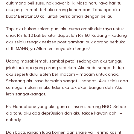
duit mana beli susu, nak bayar bilik. Masa haru raya hari tu,
aku pergi rumah terbuka orang kenamaan. Tahu apa aku
buat? Beratur 10 kali untuk bersalaman dengan beliau.
Tapi aku bukan salam pun, aku cuma ambik duit raya untuk
anak Rm5. 10 kali beratur dapat lah Rm50! Kadang – kadang
aku selalu tengok netizen post gambar lauk dorang berbuka
di fb MAHN, ya Allah terliurnya aku tengok!
Udang masak lemak, sambal petai sedangkan aku tunggu
jelah lauk apa yang orang sedekah. Aku rindu sangat hidup
aku seperti dulu. Boleh beli macam – macam untuk anak.
Sekarang aku rasa bersalah sangat – sangat.. Aku selalu doa
semoga malam ni aku tidur aku tak akan bangun dah. Aku
letih sangat-sangat.
Ps: Handphone yang aku guna ni ihsan seorang NGO. Sebab
dia tahu aku ada depr3ssion dan aku takde kawan dah.. –
nobody
Dah baca, jangan lupa komen dan share ya. Terima kasih!