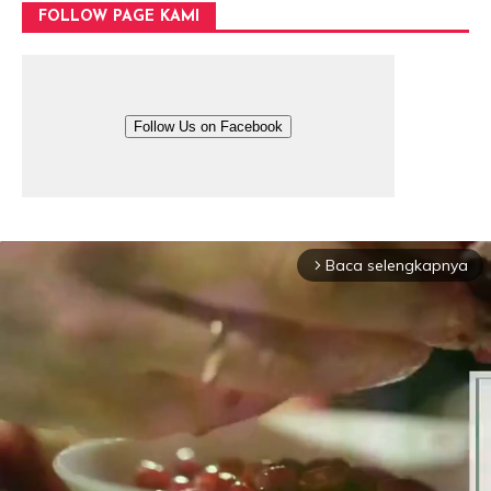
FOLLOW PAGE KAMI
Follow Us on Facebook
Baca selengkapnya
arrow_forward_ios