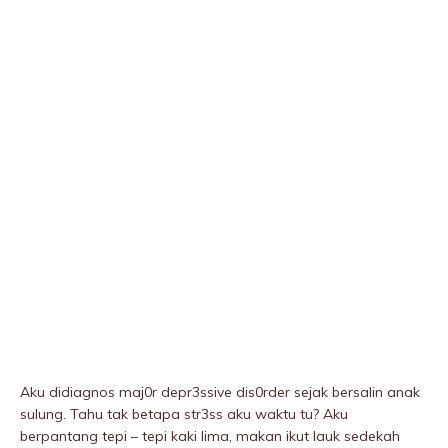
Aku didiagnos maj0r depr3ssive dis0rder sejak bersalin anak
sulung. Tahu tak betapa str3ss aku waktu tu? Aku
berpantang tepi – tepi kaki lima, makan ikut lauk sedekah