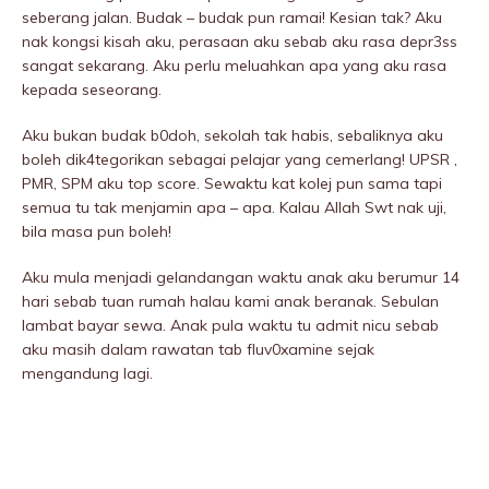
seberang jalan. Budak – budak pun ramai! Kesian tak? Aku
nak kongsi kisah aku, perasaan aku sebab aku rasa depr3ss
sangat sekarang. Aku perlu meluahkan apa yang aku rasa
kepada seseorang.
Aku bukan budak b0doh, sekolah tak habis, sebaliknya aku
boleh dik4tegorikan sebagai pelajar yang cemerlang! UPSR ,
PMR, SPM aku top score. Sewaktu kat kolej pun sama tapi
semua tu tak menjamin apa – apa. Kalau Allah Swt nak uji,
bila masa pun boleh!
Aku mula menjadi gelandangan waktu anak aku berumur 14
hari sebab tuan rumah halau kami anak beranak. Sebulan
lambat bayar sewa. Anak pula waktu tu admit nicu sebab
aku masih dalam rawatan tab fluv0xamine sejak
mengandung lagi.