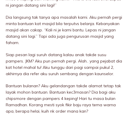
ni jangan datang sini lagi!”
Dia langsung tak tanya apa masalah kami. Aku pernah pergi
minta bantuan kat masjid bila terputvs belanja. Kebanyakan
masjid akan cakap. “Kali ni je kami bantu. Lepas ni jangan
datang sini lagi.” Tapi ada juga pengurusan masjid yang
faham.
Siap pesan lagi suruh datang kalau anak takde susu
pampers. JKM? Aku pun pernah pergi. Alah.. yang pejabat dia
kat hotel mahal tu! Aku tunggu dari pagi sampai pukuI 2,
akhirnya dia refer aku suruh sembang dengan kaunselor.
Bantuan bulanan? Aku gelandangan takde alamat tetap tak
layak mohon bantuan. Bantuan kec3masan? Dia bagi aku
chipsmore dengan pampers 4 keping! Hari tu masa bulan
Ramadhan. Korang mesti syok fikir baju raya tema warna
apa, berapa helai, kuih nk order mana kan?