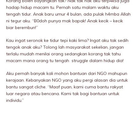
Korang boleh bayangkan tak? Nak tak nak aku terp4ksa juga
hadap hidup macam tu. Pernah satu malam waktu aku
tengah tidur. Anak baru umur 4 bulan, ada pulak h4mba Allah
ni tegur aku. “B0doh punya mak bapak! Anak kecik – kecik
biar berembun!”
Kau ingat seronok ke tidur tepi kaki lima? Ingat aku tak sedih
tengok anak aku? Tolong lah masyarakat sekelian, jangan
terlalu mudah menilai orang sedangkan korang tak tahu
macam mana orang tu tengah struggIe dalam hidup dia!
Aku pernah banyak kali mohon bantuan dari NGO mahupun
kerajaan. Kebanyakan NGO yang aku pergi alasan dia untuk
bantu sangat cliche. “Maaf puan, kami cuma bantu rakyat
luar negara atau bencana. Kami tak bagi bantuan untuk
individu.”