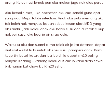
orang. Kalau nasi lemak pun aku makan juga nak alas perut.
Aku bersalin cser, Iuka operation aku cuci sendiri guna apa
yang ada. Mujur takde infection. Anak aku pula memang aku
tak boleh nak menyusu badan sebab kesan ubat MDD yang
aku ambil. Jadi, kalau anak aku habis susu dan duit tak cukup
nak beli susu, aku bagi je air sirap dulu.
Waktu tu aku dan suami cuma tolak air je kat dataran, dapat
duit sikit – sikit tu la untuk aku beli susu pampers anak. Kami
kutip tin, botol, kotak dan jual boleh la dapat rm10 paling
banyak! Kadang – kadang kalau duit cukup kami akan sewa
bilik harian kat chow kit. Rm20 sehari.