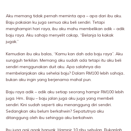
Aku memang tidak pernah meminta apa – apa dari ibu aku.
Baju pakaian ku juga semua aku beli sendiri. Tetapi
menghampiri hari raya, ibu aku mahu membelikan adik – adik
baju raya. Aku sahaja menyelit cakap, “Belanja la kakak
jugak.”
Kemudian ibu aku baIas, “Kamu kan dah ada baju raya”. Aku
sungguh terkilan. Memang aku sudah ada tetapi itu aku beli
sendiri menggunakan duit aku. Apa salahnya dia
membelanjakan aku sehelai baju? Dalam RM100 lebih sahaja..
bukan aku ingin yang berjenama mahal pun.
Baju raya adik – adik aku setiap seorang hampir RM100 lebih
juga. Hm.. Baju – baju jalan juga aku juga yang membeli
sendiri. Kini sudah seperti aku menanggung diri sendiri.
Sedangkan aku belum berkahwin? Sepatutnya aku
ditanggung oleh ibu sehingga aku berkahwin.
Ibu juga gaji agak banyak. Hampir 10 ribu sebulan. Bukanlah