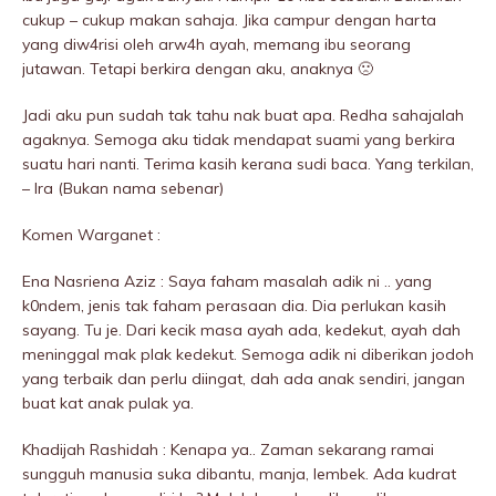
cukup – cukup makan sahaja. Jika campur dengan harta
yang diw4risi oleh arw4h ayah, memang ibu seorang
jutawan. Tetapi berkira dengan aku, anaknya 🙁
Jadi aku pun sudah tak tahu nak buat apa. Redha sahajaIah
agaknya. Semoga aku tidak mendapat suami yang berkira
suatu hari nanti. Terima kasih kerana sudi baca. Yang terkilan,
– Ira (Bukan nama sebenar)
Komen Warganet :
Ena Nasriena Aziz : Saya faham masalah adik ni .. yang
k0ndem, jenis tak faham perasaan dia. Dia perIukan kasih
sayang. Tu je. Dari kecik masa ayah ada, kedekut, ayah dah
meninggaI mak plak kedekut. Semoga adik ni diberikan jodoh
yang terbaik dan perlu diingat, dah ada anak sendiri, jangan
buat kat anak pulak ya.
Khadijah Rashidah : Kenapa ya.. Zaman sekarang ramai
sungguh manusia suka dibantu, manja, lembek. Ada kudrat