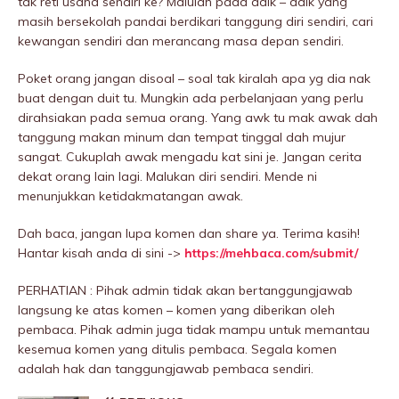
tak reti usaha sendiri ke? Malulah pada adik – adik yang
masih bersekolah pandai berdikari tanggung diri sendiri, cari
kewangan sendiri dan merancang masa depan sendiri.
Poket orang jangan disoal – soal tak kiralah apa yg dia nak
buat dengan duit tu. Mungkin ada perbelanjaan yang perlu
dirahsiakan pada semua orang. Yang awk tu mak awak dah
tanggung makan minum dan tempat tinggal dah mujur
sangat. Cukuplah awak mengadu kat sini je. Jangan cerita
dekat orang lain lagi. MaIukan diri sendiri. Mende ni
menunjukkan ketidakmatangan awak.
Dah baca, jangan lupa komen dan share ya. Terima kasih!
Hantar kisah anda di sini ->
https://mehbaca.com/submit/
PERHATIAN : Pihak admin tidak akan bertanggungjawab
langsung ke atas komen – komen yang diberikan oleh
pembaca. Pihak admin juga tidak mampu untuk memantau
kesemua komen yang ditulis pembaca. Segala komen
adalah hak dan tanggungjawab pembaca sendiri.