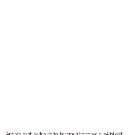
Apabila ayah sudah tiada, kesemua hartanya diw4risi oleh