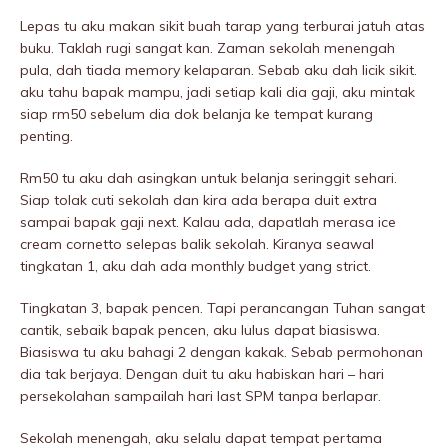
Lepas tu aku makan sikit buah tarap yang terburai jatuh atas
buku. Taklah rugi sangat kan. Zaman sekolah menengah
pula, dah tiada memory kelaparan. Sebab aku dah licik sikit.
aku tahu bapak mampu, jadi setiap kali dia gaji, aku mintak
siap rm50 sebelum dia dok belanja ke tempat kurang
penting.
Rm50 tu aku dah asingkan untuk belanja seringgit sehari.
Siap tolak cuti sekolah dan kira ada berapa duit extra
sampai bapak gaji next. Kalau ada, dapatlah merasa ice
cream cornetto selepas balik sekolah. Kiranya seawal
tingkatan 1, aku dah ada monthly budget yang strict.
Tingkatan 3, bapak pencen. Tapi perancangan Tuhan sangat
cantik, sebaik bapak pencen, aku lulus dapat biasiswa.
Biasiswa tu aku bahagi 2 dengan kakak. Sebab permohonan
dia tak berjaya. Dengan duit tu aku habiskan hari – hari
persekolahan sampailah hari last SPM tanpa berlapar.
Sekolah menengah, aku selalu dapat tempat pertama