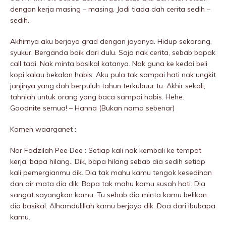
dengan kerja masing – masing. Jadi tiada dah cerita sedih –
sedih.
Akhirnya aku berjaya grad dengan jayanya. Hidup sekarang,
syukur. Berganda baik dari dulu. Saja nak cerita, sebab bapak
call tadi. Nak minta basikal katanya. Nak guna ke kedai beli
kopi kalau bekalan habis. Aku pula tak sampai hati nak ungkit
janjinya yang dah berpuluh tahun terkubuur tu. Akhir sekali,
tahniah untuk orang yang baca sampai habis. Hehe.
Goodnite semua! – Hanna (Bukan nama sebenar)
Komen waarganet :
Nor Fadzilah Pee Dee : Setiap kali nak kembali ke tempat
kerja, bapa hilang.. Dik, bapa hilang sebab dia sedih setiap
kali pemergianmu dik. Dia tak mahu kamu tengok kesedihan
dan air mata dia dik. Bapa tak mahu kamu susah hati. Dia
sangat sayangkan kamu. Tu sebab dia minta kamu belikan
dia basikal. Alhamdulillah kamu berjaya dik. Doa dari ibubapa
kamu.