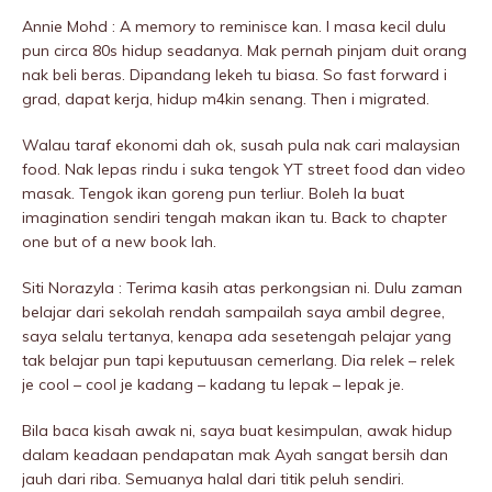
Annie Mohd : A memory to reminisce kan. I masa kecil dulu
pun circa 80s hidup seadanya. Mak pernah pinjam duit orang
nak beli beras. Dipandang lekeh tu biasa. So fast forward i
grad, dapat kerja, hidup m4kin senang. Then i migrated.
Walau taraf ekonomi dah ok, susah pula nak cari malaysian
food. Nak lepas rindu i suka tengok YT street food dan video
masak. Tengok ikan goreng pun terliur. Boleh la buat
imagination sendiri tengah makan ikan tu. Back to chapter
one but of a new book lah.
Siti Norazyla : Terima kasih atas perkongsian ni. Dulu zaman
belajar dari sekolah rendah sampailah saya ambil degree,
saya selalu tertanya, kenapa ada sesetengah pelajar yang
tak belajar pun tapi keputuusan cemerlang. Dia relek – relek
je cool – cool je kadang – kadang tu lepak – lepak je.
Bila baca kisah awak ni, saya buat kesimpulan, awak hidup
dalam keadaan pendapatan mak Ayah sangat bersih dan
jauh dari riba. Semuanya halal dari titik peluh sendiri.