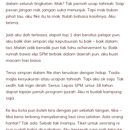
dalam seluruh tingkatan. Mak? Tak pernah ucap tahniah. Siap
pesan jangan riak, jangan suka menunjuk. Tapi mak bukan
jahat tau, aku fikir itu la mak. Itulah bahasa kasihnya. Aku
terima.
Jadi aku dah terbiasa, dapat top 1 dari beratus pelajar pun,
aku balik dan simpan slip keputuusan tu baik – baik dalam
laci. Malah adik beradik pun tak tahu achievement tu. Balik
rumah bawa slip SPM terbaik dalam daerah pun, aku buat
macam hari biasa.
Terus simpan dalam file dan teruskan dengan hidup. Tiada
majlis kesyukuran atau ucapan tahniah. Tapi aku ok saja. Tak
sedih, tak ingin diraih. Serius. Lepas SPM, umur 18 tahun
dapat tajaan penuh program ijazah. Aku ni budak kampung
saja.
Ke ibu kota pun boleh kira dengan jari sebeIah tangan, tiba –
tiba kena terbang menyeberang laut cina selatan. Ada orang
hantar? Tak ada. Sebab tak mampu. Tiket untuk seorang ni
pun sudah habis diusahakan. Aku berserah saja naik teksi ke