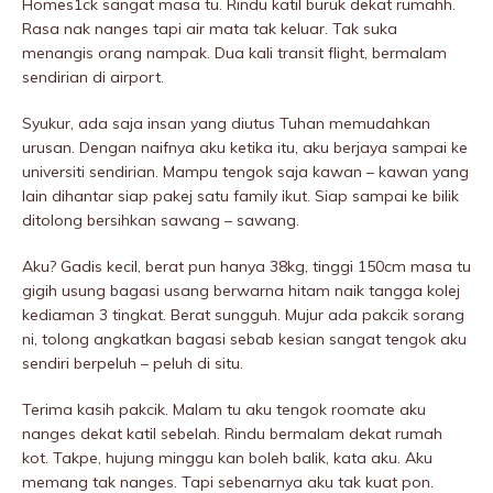
Homes1ck sangat masa tu. Rindu katil buruk dekat rumahh.
Rasa nak nanges tapi air mata tak keluar. Tak suka
menangis orang nampak. Dua kali transit flight, bermalam
sendirian di airport.
Syukur, ada saja insan yang diutus Tuhan memudahkan
urusan. Dengan naifnya aku ketika itu, aku berjaya sampai ke
universiti sendirian. Mampu tengok saja kawan – kawan yang
lain dihantar siap pakej satu family ikut. Siap sampai ke bilik
ditolong bersihkan sawang – sawang.
Aku? Gadis kecil, berat pun hanya 38kg, tinggi 150cm masa tu
gigih usung bagasi usang berwarna hitam naik tangga kolej
kediaman 3 tingkat. Berat sungguh. Mujur ada pakcik sorang
ni, tolong angkatkan bagasi sebab kesian sangat tengok aku
sendiri berpeluh – peluh di situ.
Terima kasih pakcik. Malam tu aku tengok roomate aku
nanges dekat katil sebeIah. Rindu bermalam dekat rumah
kot. Takpe, hujung minggu kan boleh balik, kata aku. Aku
memang tak nanges. Tapi sebenarnya aku tak kuat pon.