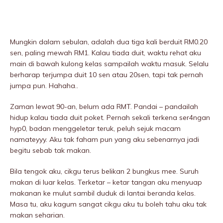
Mungkin dalam sebulan, adalah dua tiga kali berduit RM0.20
sen, paling mewah RM1. Kalau tiada duit, waktu rehat aku
main di bawah kulong kelas sampailah waktu masuk. Selalu
berharap terjumpa duit 10 sen atau 20sen, tapi tak pernah
jumpa pun. Hahaha..
Zaman lewat 90-an, belum ada RMT. Pandai – pandailah
hidup kalau tiada duit poket. Pernah sekali terkena ser4ngan
hyp0, badan menggeletar teruk, peluh sejuk macam
namateyyy. Aku tak faham pun yang aku sebenarnya jadi
begitu sebab tak makan.
Bila tengok aku, cikgu terus belikan 2 bungkus mee. Suruh
makan di luar kelas. Terketar – ketar tangan aku menyuap
makanan ke mulut sambil duduk di lantai beranda kelas.
Masa tu, aku kagum sangat cikgu aku tu boleh tahu aku tak
makan seharian.