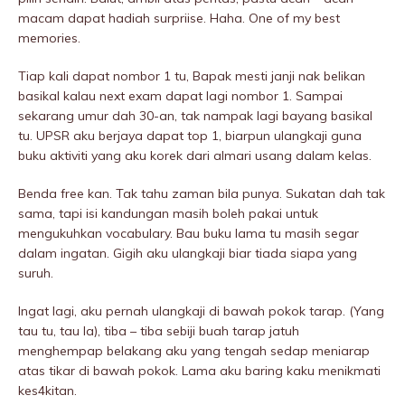
macam dapat hadiah surpriise. Haha. One of my best
memories.
Tiap kali dapat nombor 1 tu, Bapak mesti janji nak belikan
basikal kalau next exam dapat lagi nombor 1. Sampai
sekarang umur dah 30-an, tak nampak lagi bayang basikal
tu. UPSR aku berjaya dapat top 1, biarpun ulangkaji guna
buku aktiviti yang aku korek dari almari usang dalam kelas.
Benda free kan. Tak tahu zaman bila punya. Sukatan dah tak
sama, tapi isi kandungan masih boleh pakai untuk
mengukuhkan vocabulary. Bau buku lama tu masih segar
dalam ingatan. Gigih aku ulangkaji biar tiada siapa yang
suruh.
Ingat lagi, aku pernah ulangkaji di bawah pokok tarap. (Yang
tau tu, tau la), tiba – tiba sebiji buah tarap jatuh
menghempap belakang aku yang tengah sedap meniarap
atas tikar di bawah pokok. Lama aku baring kaku menikmati
kes4kitan.