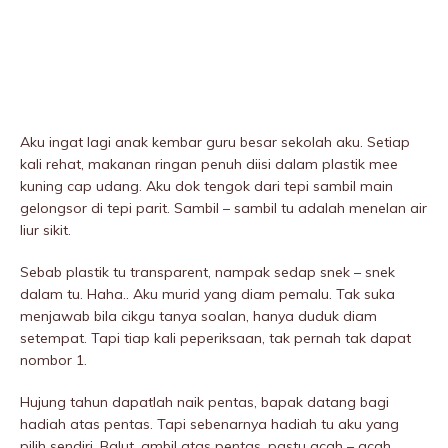
Aku ingat lagi anak kembar guru besar sekolah aku. Setiap
kali rehat, makanan ringan penuh diisi dalam plastik mee
kuning cap udang. Aku dok tengok dari tepi sambil main
gelongsor di tepi parit. Sambil – sambil tu adalah menelan air
liur sikit.
Sebab plastik tu transparent, nampak sedap snek – snek
dalam tu. Haha.. Aku murid yang diam pemalu. Tak suka
menjawab bila cikgu tanya soalan, hanya duduk diam
setempat. Tapi tiap kali peperiksaan, tak pernah tak dapat
nombor 1.
Hujung tahun dapatlah naik pentas, bapak datang bagi
hadiah atas pentas. Tapi sebenarnya hadiah tu aku yang
pilih sendiri. Balut, ambil atas pentas, pastu acah – acah