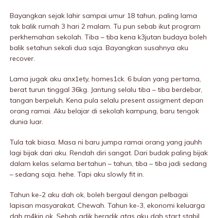
Bayangkan sejak lahir sampai umur 18 tahun, paling lama
tak balik rumah 3 hari 2 malam. Tu pun sebab ikut program
perkhemahan sekolah. Tiba – tiba kena k3jutan budaya boleh
balik setahun sekali dua saja. Bayangkan susahnya aku
recover.
Lama jugak aku anx1ety, homes1ck. 6 bulan yang pertama,
berat turun tinggal 36kg. Jantung selalu tiba – tiba berdebar,
tangan berpeluh. Kena pula selalu present assigment depan
orang ramai. Aku belajar di sekolah kampung, baru tengok
dunia luar.
Tula tak biasa. Masa ni baru jumpa ramai orang yang jauhh
lagi bijak dari aku. Rendah diri sangat. Dari budak paling bijak
dalam kelas selama bertahun – tahun, tiba – tiba jadi sedang
– sedang saja. hehe. Tapi aku slowly fit in.
Tahun ke-2 aku dah ok, boleh bergaul dengan pelbagai
lapisan masyarakat. Chewah. Tahun ke-3, ekonomi keluarga
dah m4kin ok. Sebab adik beradik atas aku dah start stabil