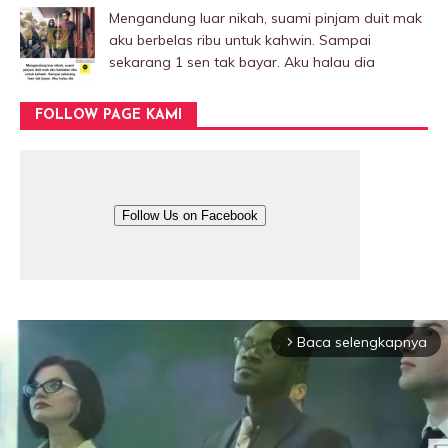
Mengandung luar nikah, suami pinjam duit mak
aku berbelas ribu untuk kahwin. Sampai
sekarang 1 sen tak bayar. Aku halau dia
FOLLOW PAGE KAMI
Follow Us on Facebook
Baca selengkapnya
arrow_forward_ios