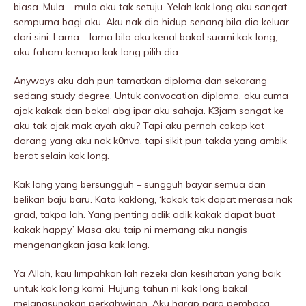
biasa. Mula – mula aku tak setuju. Yelah kak long aku sangat
sempurna bagi aku. Aku nak dia hidup senang bila dia keluar
dari sini. Lama – lama bila aku kenal bakal suami kak long,
aku faham kenapa kak long pilih dia.
Anyways aku dah pun tamatkan diploma dan sekarang
sedang study degree. Untuk convocation diploma, aku cuma
ajak kakak dan bakal abg ipar aku sahaja. K3jam sangat ke
aku tak ajak mak ayah aku? Tapi aku pernah cakap kat
dorang yang aku nak k0nvo, tapi sikit pun takda yang ambik
berat selain kak long.
Kak long yang bersungguh – sungguh bayar semua dan
belikan baju baru. Kata kaklong, ‘kakak tak dapat merasa nak
grad, takpa lah. Yang penting adik adik kakak dapat buat
kakak happy.’ Masa aku taip ni memang aku nangis
mengenangkan jasa kak long.
Ya Allah, kau limpahkan lah rezeki dan kesihatan yang baik
untuk kak long kami. Hujung tahun ni kak long bakal
melangsungkan perkahwinan. Aku harap para pembaca