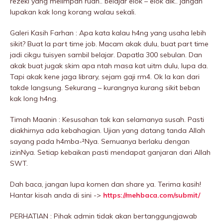
rezeki yang melimpah ruah.. belajar elok – elok dik.. jangan
lupakan kak long korang walau sekali.
Galeri Kasih Farhan : Apa kata kalau h4ng yang usaha lebih
sikit? Buat la part time job. Macam akak dulu, buat part time
jadi cikgu tuisyen sambil belajar. Dapatla 300 sebulan. Dan
akak buat jugak skim apa ntah masa kat uitm dulu, lupa da.
Tapi akak kene jaga library, sejam gaji rm4. Ok la kan dari
takde langsung. Sekurang – kurangnya kurang sikit beban
kak long h4ng.
Timah Maanin : Kesusahan tak kan selamanya susah. Pasti
diakhirnya ada kebahagian. Ujian yang datang tanda Allah
sayang pada h4mba-²Nya. Semuanya berlaku dengan
izinNya. Setiap kebaikan pasti mendapat ganjaran dari Allah
SWT.
Dah baca, jangan lupa komen dan share ya. Terima kasih!
Hantar kisah anda di sini ->
https://mehbaca.com/submit/
PERHATIAN : Pihak admin tidak akan bertanggungjawab