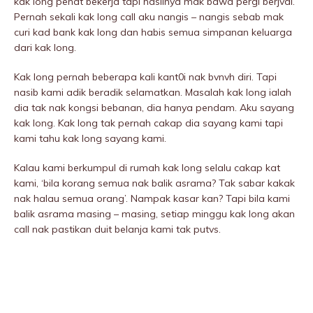
kak long penat bekerja tapi hasilnya mak bawa pergi berjvdi.
Pernah sekali kak long call aku nangis – nangis sebab mak
curi kad bank kak long dan habis semua simpanan keluarga
dari kak long.
Kak long pernah beberapa kali kant0i nak bvnvh diri. Tapi
nasib kami adik beradik selamatkan. Masalah kak long ialah
dia tak nak kongsi bebanan, dia hanya pendam. Aku sayang
kak long. Kak long tak pernah cakap dia sayang kami tapi
kami tahu kak long sayang kami.
Kalau kami berkumpul di rumah kak long selalu cakap kat
kami, ‘bila korang semua nak balik asrama? Tak sabar kakak
nak halau semua orang’. Nampak kasar kan? Tapi bila kami
balik asrama masing – masing, setiap minggu kak long akan
call nak pastikan duit belanja kami tak putvs.