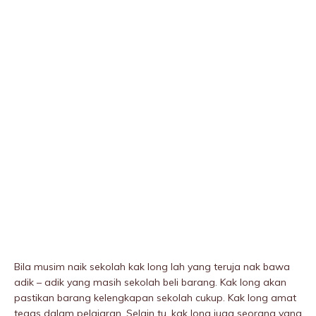
Bila musim naik sekolah kak long lah yang teruja nak bawa
adik – adik yang masih sekolah beli barang. Kak long akan
pastikan barang kelengkapan sekolah cukup. Kak long amat
tegas dalam pelajaran. Selain tu, kak long juga seorang yang