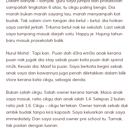
Dalam banyak – banyak, guru saya jumpa dari prasekolah
sampailah tingkatan 6 atas, tu cikgu paling bengis. Dia
marah bukan marah sayang tau, marah menyampah kat
budak. Tak salam civm tangan dia betul – betul, dia hoikan
saya sambil jerkah. Tr4uma betul nak ke sekolah. Last sekali
saya tumpang masuk darjah satu. Happy je. Hujung tahun
baru masuk prasekolah balik.
Nurul Mohd : Tapi kan.. Puan dah d3ra em0si anak kerana
puan nak jugak dia stay sebab puan kata puan dah spend
rm2k. Kesian dia. Maaf la puan. Saya berkata begini sebab
anak saya dan kawannya juga penah diletakkan dalam bilik
store kerana kata cikgu, sebagai denda.
Bukan salah cikgu. Salah owner kerana tamak. Masa anak
saya masuk, ratio cikgu dan anak ialah 1:4. Selepas 2 bulan..
ratio jadi 1:6. Cikgu – cikgu tertekan. Owner tamak sebab duk
ambik budak tanpa kira kapasiti. Saya keluarkan anak saya
immediately. Dan saya sound owner pre school tu. Tamak,
tak padan dengan luaran.