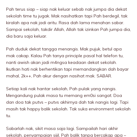
Pah terus siap – siap nak keluar sebab nak jumpa dia dekat
sekolah time tu jugak. Mak nasihatkan tapi Pah berdegil, tak
kiralah apa nak jadi aritu. Rasa dah lama menahan sabar.
Sampai sekolah, takdir Allah, Allah tak izinkan Pah jumpa dia,
dia baru saja keluar.
Pah duduk dekat tangga menangis. Mak pujuk, betul apa
mak cakap. Kalau Pah tanya principle pasal hal telefon tu,
nanti awish akan jadi m4ngsa keadaan dekat sekolah.
Ikutkan hati nak berhentikan tapi memandangkan dah bayar
mahal, 2k++, Pah akur dengan nasihat mak. SABAR.
Setiap kali nak hantar sekolah, Pah pulak yang nangis.
Mengandung pulak masa tu memang em0si sangat. Doa
dan doa tak putvs – putvs akhirnya dah tak nangis lagi. Tapi
masih tak happy balik sekolah. Tak suka environment sekolah
tu.
Sabarlah nak, sikit masa saja lagi. Sampailah hari akhir
sekolah, penyampaian sijil, Pah balik tanpa bercakap apa –