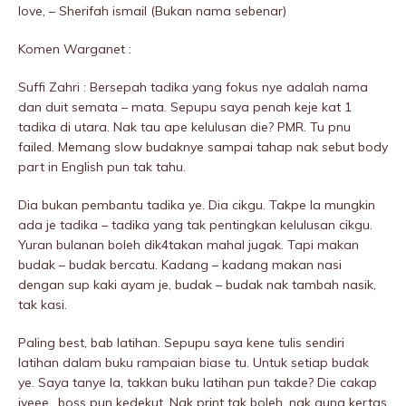
love, – Sherifah ismail (Bukan nama sebenar)
Komen Warganet :
Suffi Zahri : Bersepah tadika yang fokus nye adalah nama
dan duit semata – mata. Sepupu saya penah keje kat 1
tadika di utara. Nak tau ape kelulusan die? PMR. Tu pnu
failed. Memang slow budaknye sampai tahap nak sebut body
part in English pun tak tahu.
Dia bukan pembantu tadika ye. Dia cikgu. Takpe la mungkin
ada je tadika – tadika yang tak pentingkan kelulusan cikgu.
Yuran bulanan boleh dik4takan mahal jugak. Tapi makan
budak – budak bercatu. Kadang – kadang makan nasi
dengan sup kaki ayam je, budak – budak nak tambah nasik,
tak kasi.
Paling best, bab latihan. Sepupu saya kene tulis sendiri
latihan dalam buku rampaian biase tu. Untuk setiap budak
ye. Saya tanye la, takkan buku latihan pun takde? Die cakap
iyeee.. boss pun kedekut. Nak print tak boleh, nak guna kertas