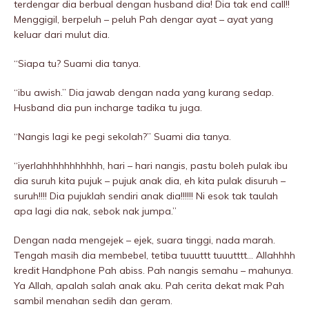
terdengar dia berbual dengan husband dia! Dia tak end call!!
Menggigil, berpeluh – peluh Pah dengar ayat – ayat yang
keluar dari mulut dia.
“Siapa tu? Suami dia tanya.
“ibu awish.’’ Dia jawab dengan nada yang kurang sedap.
Husband dia pun incharge tadika tu juga.
“Nangis lagi ke pegi sekolah?’’ Suami dia tanya.
“iyerlahhhhhhhhhhh, hari – hari nangis, pastu boleh pulak ibu
dia suruh kita pujuk – pujuk anak dia, eh kita pulak disuruh –
suruh!!!! Dia pujuklah sendiri anak dia!!!!!! Ni esok tak taulah
apa lagi dia nak, sebok nak jumpa.’’
Dengan nada mengejek – ejek, suara tinggi, nada marah.
Tengah masih dia membebel, tetiba tuuuttt tuuutttt… Allahhhh
kredit Handphone Pah abiss. Pah nangis semahu – mahunya.
Ya Allah, apalah salah anak aku. Pah cerita dekat mak Pah
sambil menahan sedih dan geram.