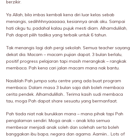
berzikir.
Ya Allah, bila imbas kembali kena diri luar kelas sebab
menangis, sedihhhnyaaaaaa, kesiannya anak aku. Sampai
hati cikgu tu, padahal kalau pujuk mesti diam. Alhamdulilah,
Pah dapat pilih tadika yang terbaik untuk 6 tahun.
Tak menangis lagi dah pergi sekolah. Semua teacher sayang
dekat dia. Macam – macam pujian dapat. 3 bulan berlalu,
positif progress pelajaran tapi masih merangkak – rangkak
membaca. Pah kena cari jalan macam mana nak bantu.
Nasiblah Pah jumpa satu centre yang ada buat program
membaca. Dalam masa 3 bulan saja dah boleh membaca
cerita pendek. Alhamdulillah.. Terima kasih sudi membaca
tau, moga Pah dapat share sesuatu yang bermanfaat.
Pah tiada niat nak burukkan mana – mana pihak tapi Pah
pengalaman sendiri. Moga anak – anak kita semua
membesar menjadi anak soleh dan solehah serta boleh
banggakan ibu bapa, negara dan agama. Aamiin… Lots of