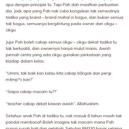
apa dengan principle tu. Tapi Pah dah maafkan perbuatan
dia. Jadi, apa yang Pah nak cuba kongsikan tak semestinya
tadika yang brand – brand mahal ni bagus, dan bukan semua
tak bagus, semuanya berg4ntung pada owner dan cikgu –
cikgu.
Jujur Pah boleh cakap semua cikgu – cikgu dekat tadika tu
tak berkualiti, dan ownernya hanya mulut manis. Awish
pernah cerita yang ada cikgu gunakan perkataan yang
biadap dalam kelas.
“Ummi, tak baik kan kalau kita cakap b0ngok dan pergi
m4mp*s kan?”
“Siapa cakap macam tu??”
“teacher cakap dekat kawan awish’’. Allahualam.
Setahun anak Pah di tadika tu, nak masuk 6 tahun masih tak
pandai membaca!! Boleh imagine tak macam mana Pah
punya susah hati dan gelabah. Sebulan RM330 bayar selama