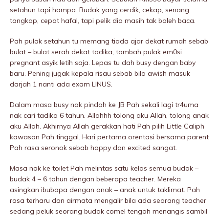
setahun tapi hampa. Budak yang cerdik, cekap, senang
tangkap, cepat hafal, tapi pelik dia masih tak boleh baca.
Pah pulak setahun tu memang tiada ajar dekat rumah sebab
bulat – bulat serah dekat tadika, tambah pulak em0si
pregnant asyik letih saja. Lepas tu dah busy dengan baby
baru. Pening jugak kepala risau sebab bila awish masuk
darjah 1 nanti ada exam LINUS.
Dalam masa busy nak pindah ke JB Pah sekali lagi tr4uma
nak cari tadika 6 tahun. Allahhh tolong aku Allah, tolong anak
aku Allah. Akhirnya Allah gerakkan hati Pah pilih Little Caliph
kawasan Pah tinggal. Hari pertama orentasi bersama parent
Pah rasa seronok sebab happy dan excited sangat.
Masa nak ke toilet Pah melintas satu kelas semua budak –
budak 4 – 6 tahun dengan beberapa teacher. Mereka
asingkan ibubapa dengan anak – anak untuk taklimat. Pah
rasa terharu dan airmata mengalir bila ada seorang teacher
sedang peIuk seorang budak comel tengah menangis sambil