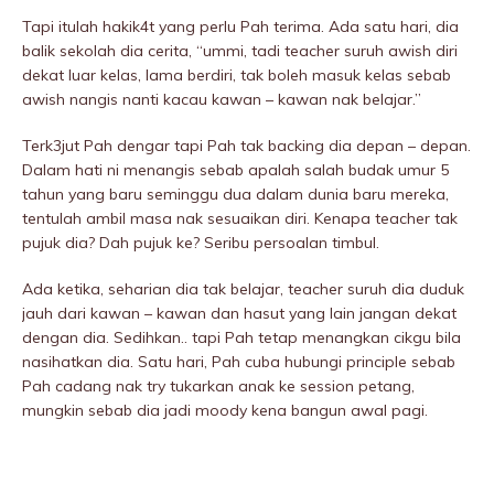
Tapi itulah hakik4t yang perlu Pah terima. Ada satu hari, dia
balik sekolah dia cerita, “ummi, tadi teacher suruh awish diri
dekat luar kelas, lama berdiri, tak boleh masuk kelas sebab
awish nangis nanti kacau kawan – kawan nak belajar.”
Terk3jut Pah dengar tapi Pah tak backing dia depan – depan.
Dalam hati ni menangis sebab apalah salah budak umur 5
tahun yang baru seminggu dua dalam dunia baru mereka,
tentulah ambil masa nak sesuaikan diri. Kenapa teacher tak
pujuk dia? Dah pujuk ke? Seribu persoalan timbul.
Ada ketika, seharian dia tak belajar, teacher suruh dia duduk
jauh dari kawan – kawan dan hasut yang lain jangan dekat
dengan dia. Sedihkan.. tapi Pah tetap menangkan cikgu bila
nasihatkan dia. Satu hari, Pah cuba hubungi principle sebab
Pah cadang nak try tukarkan anak ke session petang,
mungkin sebab dia jadi moody kena bangun awal pagi.