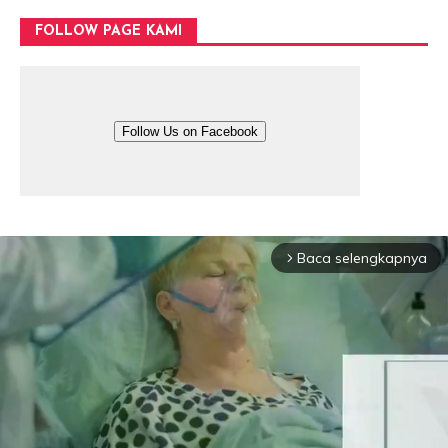
FOLLOW PAGE KAMI
Follow Us on Facebook
Baca selengkapnya
arrow_forward_ios