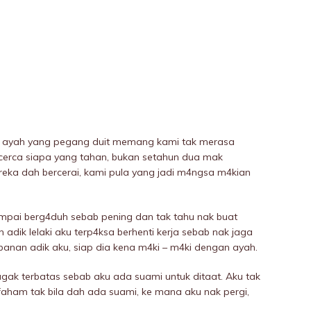
alau ayah yang pegang duit memang kami tak merasa
 dicerca siapa yang tahan, bukan setahun dua mak
ereka dah bercerai, kami pula yang jadi m4ngsa m4kian
ampai berg4duh sebab pening dan tak tahu nak buat
ik lelaki aku terp4ksa berhenti kerja sebab nak jaga
banan adik aku, siap dia kena m4ki – m4ki dengan ayah.
agak terbatas sebab aku ada suami untuk ditaat. Aku tak
faham tak bila dah ada suami, ke mana aku nak pergi,
.