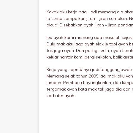
Kakak aku kerja pagi, jadi memang dia aka
la cerita sampaikan jiran – jiran complain
dicuci. Disebabkan ayah, jiran – jiran pand
Ibu ayah kami memang ada masalah sejak ka
Dulu mak aku jaga ayah elok je tapi ayah be
tak jaga ayah. Dan paling sedih, ayah fitn
keluar hantar kami pergi sekolah, balik asra
Kerja yang sapetutnya jadi tanggungjawab ay
Memang sejak tahun 2005 lagi mak aku ya
Iumpuh. Pembaca bayangkanlah, dari Iumpu
tergamak ayah kata mak tak jaga dia dan 
kad atm ayah.