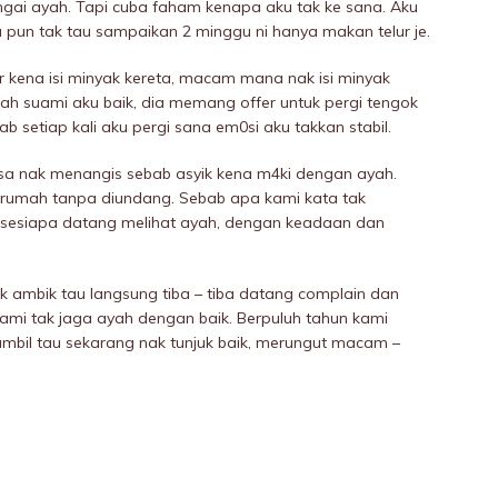
ngai ayah. Tapi cuba faham kenapa aku tak ke sana. Aku
pun tak tau sampaikan 2 minggu ni hanya makan telur je.
r kena isi minyak kereta, macam mana nak isi minyak
llah suami aku baik, dia memang offer untuk pergi tengok
b setiap kali aku pergi sana em0si aku takkan stabil.
rasa nak menangis sebab asyik kena m4ki dengan ayah.
g rumah tanpa diundang. Sebab apa kami kata tak
sesiapa datang melihat ayah, dengan keadaan dan
k ambik tau langsung tiba – tiba datang complain dan
mi tak jaga ayah dengan baik. Berpuluh tahun kami
ambil tau sekarang nak tunjuk baik, merungut macam –