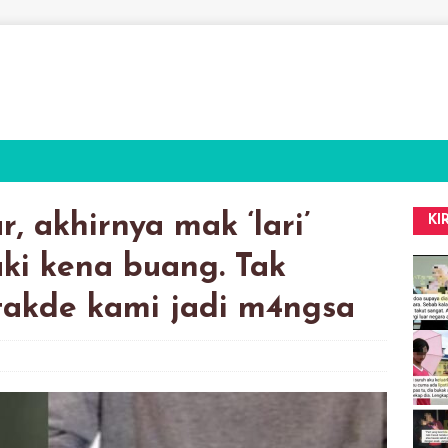
, akhirnya mak ‘lari’
KI
aki kena buang. Tak
takde kami jadi m4ngsa