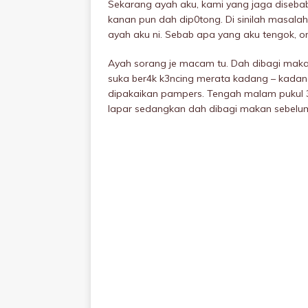
Sekarang ayah aku, kami yang jaga diseba
kanan pun dah dip0tong. Di sinilah masala
ayah aku ni. Sebab apa yang aku tengok, or
Ayah sorang je macam tu. Dah dibagi maka
suka ber4k k3ncing merata kadang – kadan
dipakaikan pampers. Tengah malam pukuI 
lapar sedangkan dah dibagi makan sebelum 