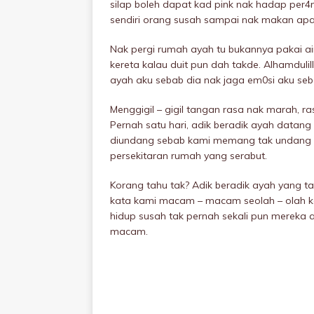
silap boleh dapat kad pink nak hadap per4
sendiri orang susah sampai nak makan apa 
Nak pergi rumah ayah tu bukannya pakai ai
kereta kalau duit pun dah takde. Alhamduli
ayah aku sebab dia nak jaga em0si aku seba
Menggigil – gigil tangan rasa nak marah, 
Pernah satu hari, adik beradik ayah datan
diundang sebab kami memang tak undang 
persekitaran rumah yang serabut.
Korang tahu tak? Adik beradik ayah yang ta
kata kami macam – macam seolah – olah ka
hidup susah tak pernah sekali pun mereka 
macam.