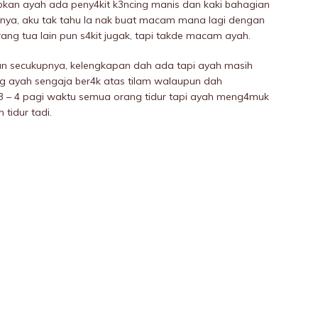
bkan ayah ada peny4kit k3ncing manis dan kaki bahagian
hnya, aku tak tahu la nak buat macam mana lagi dengan
ang tua lain pun s4kit jugak, tapi takde macam ayah.
n secukupnya, kelengkapan dah ada tapi ayah masih
g ayah sengaja ber4k atas tilam walaupun dah
3 – 4 pagi waktu semua orang tidur tapi ayah meng4muk
tidur tadi.