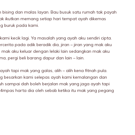
n bising dan malas layan. Bau busuk satu rumah tak payah
. Nak ikutkan memang setiap hari tempat ayah dikemas
ang buruk pada kami.
mi kecik lagi. Ya masalah yang ayah aku sendiri cipta.
rcerita pada adik beradik dia, jiran – jiran yang mak aku
ah mak aku keluar dengan lelaki lain sedangkan mak aku
ma, pergi beli barang dapur dan lain – lain.
ah tapi mak yang galas, alih – alih kena fitnah pula.
ng besarkan kami selepas ayah kami kemaIangan dan
h sampai dah boleh berjalan mak yang jaga ayah tapi
r4mpas harta dia oleh sebab ketika itu mak yang pegang