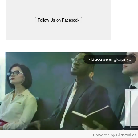
Follow Us on Facebook
Baca selengkapnya
arrow_forward_ios
Powered by 
GliaStudios