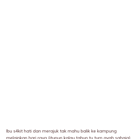
Ibu s4kit hati dan merajuk tak mahu balik ke kampung
melainkan hari raya (itupun kalau tahun tu turn ayah sahaja).