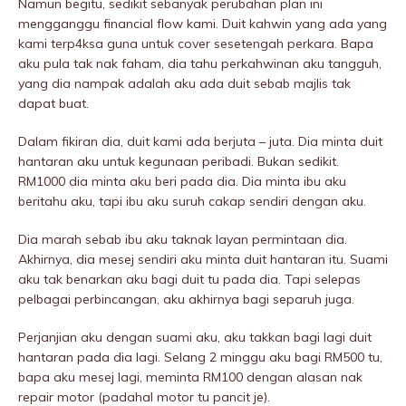
Namun begitu, sedikit sebanyak perubahan plan ini
mengganggu financial flow kami. Duit kahwin yang ada yang
kami terp4ksa guna untuk cover sesetengah perkara. Bapa
aku pula tak nak faham, dia tahu perkahwinan aku tangguh,
yang dia nampak adalah aku ada duit sebab majlis tak
dapat buat.
Dalam fikiran dia, duit kami ada berjuta – juta. Dia minta duit
hantaran aku untuk kegunaan peribadi. Bukan sedikit.
RM1000 dia minta aku beri pada dia. Dia minta ibu aku
beritahu aku, tapi ibu aku suruh cakap sendiri dengan aku.
Dia marah sebab ibu aku taknak layan permintaan dia.
Akhirnya, dia mesej sendiri aku minta duit hantaran itu. Suami
aku tak benarkan aku bagi duit tu pada dia. Tapi selepas
pelbagai perbincangan, aku akhirnya bagi separuh juga.
Perjanjian aku dengan suami aku, aku takkan bagi lagi duit
hantaran pada dia lagi. Selang 2 minggu aku bagi RM500 tu,
bapa aku mesej lagi, meminta RM100 dengan alasan nak
repair motor (padahal motor tu pancit je).