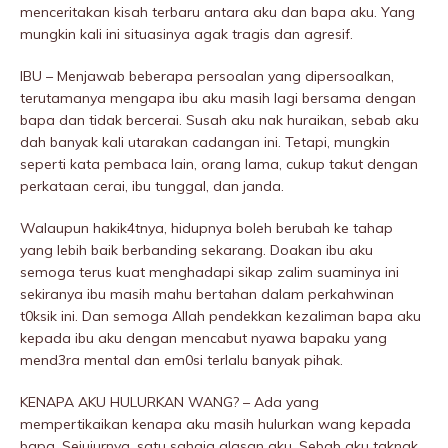
menceritakan kisah terbaru antara aku dan bapa aku. Yang
mungkin kali ini situasinya agak tragis dan agresif.
IBU – Menjawab beberapa persoalan yang dipersoalkan,
terutamanya mengapa ibu aku masih lagi bersama dengan
bapa dan tidak bercerai. Susah aku nak huraikan, sebab aku
dah banyak kali utarakan cadangan ini. Tetapi, mungkin
seperti kata pembaca lain, orang lama, cukup takut dengan
perkataan cerai, ibu tunggal, dan janda.
Walaupun hakik4tnya, hidupnya boleh berubah ke tahap
yang lebih baik berbanding sekarang. Doakan ibu aku
semoga terus kuat menghadapi sikap zaIim suaminya ini
sekiranya ibu masih mahu bertahan dalam perkahwinan
t0ksik ini. Dan semoga Allah pendekkan kezaIiman bapa aku
kepada ibu aku dengan mencabut nyawa bapaku yang
mend3ra mentaI dan em0si terlalu banyak pihak.
KENAPA AKU HULURKAN WANG? – Ada yang
mempertikaikan kenapa aku masih hulurkan wang kepada
bapa. Sejujurnya, satu sahaja alasan aku. Sebab aku taknak