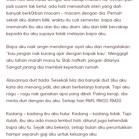
jadi suami tak betul, ada hati menasihati isteri yang dah
banyak berk0rban macam – macam dengan dia. Pernah
sekali aku dalam bilik, waktu itu cuti semester, bapa aku
memarahi ibu aku dan ibu aku diam, aku dari bilik bercakap
kepada ibu aku supaya tidak melayan bapa aku.
Bapa aku naik angin mendengar ayat aku dan mengatakan,
“kau jangan nak kurang ajar dengan bapak kau”. Menggigil
aku tahan marah masa tu. Bab nafkah, jangan ditanya.
Sangat jarang dia membeli keperluan rumah.
Alasannya duit tiada. Sesekali bila dia banyak duit (ibu aku
kata dia menang jvdi), dia akan berbelanja banyak. Tapi aku
ragu – ragu nak gunakan apa yang dibeli. Paling kerap, dia
minta duit dengan ibu aku. Setiap hari RM5, RM10, RM20.
Kadang – kadang ibu aku hulur. Kadang – kadang tidak. Tapi
itulah, ibu aku ada masa lembut hati, diturut juga kehendak
bapa aku tu. Sejak aku bekerja, setiap bulan aku peruntukkan
hampir separuh gaji aku untuk keluarga aku.