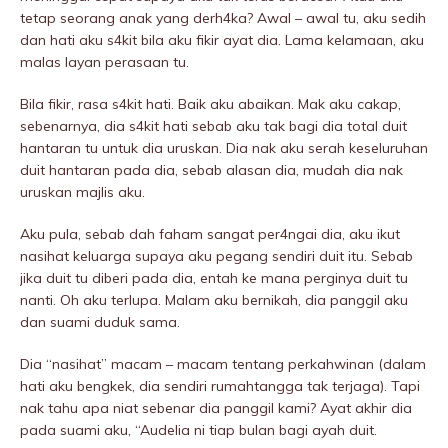
tetap seorang anak yang derh4ka? Awal – awal tu, aku sedih
dan hati aku s4kit bila aku fikir ayat dia. Lama kelamaan, aku
malas layan perasaan tu.
Bila fikir, rasa s4kit hati. Baik aku abaikan. Mak aku cakap,
sebenarnya, dia s4kit hati sebab aku tak bagi dia total duit
hantaran tu untuk dia uruskan. Dia nak aku serah keseluruhan
duit hantaran pada dia, sebab alasan dia, mudah dia nak
uruskan majlis aku.
Aku pula, sebab dah faham sangat per4ngai dia, aku ikut
nasihat keluarga supaya aku pegang sendiri duit itu. Sebab
jika duit tu diberi pada dia, entah ke mana perginya duit tu
nanti. Oh aku terlupa. Malam aku bernikah, dia panggil aku
dan suami duduk sama.
Dia “nasihat” macam – macam tentang perkahwinan (dalam
hati aku bengkek, dia sendiri rumahtangga tak terjaga). Tapi
nak tahu apa niat sebenar dia panggil kami? Ayat akhir dia
pada suami aku, “Audelia ni tiap bulan bagi ayah duit.