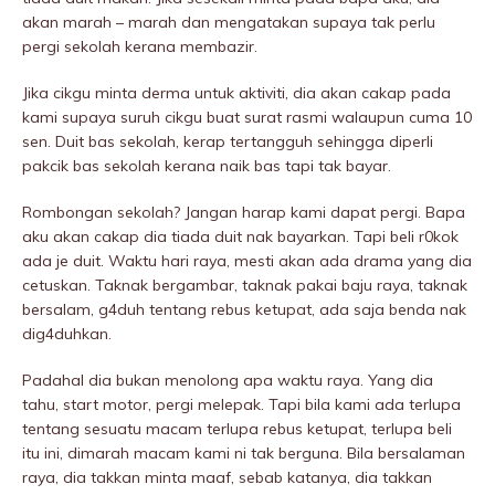
akan marah – marah dan mengatakan supaya tak perlu
pergi sekolah kerana membazir.
Jika cikgu minta derma untuk aktiviti, dia akan cakap pada
kami supaya suruh cikgu buat surat rasmi walaupun cuma 10
sen. Duit bas sekolah, kerap tertangguh sehingga diperli
pakcik bas sekolah kerana naik bas tapi tak bayar.
Rombongan sekolah? Jangan harap kami dapat pergi. Bapa
aku akan cakap dia tiada duit nak bayarkan. Tapi beli r0kok
ada je duit. Waktu hari raya, mesti akan ada drama yang dia
cetuskan. Taknak bergambar, taknak pakai baju raya, taknak
bersalam, g4duh tentang rebus ketupat, ada saja benda nak
dig4duhkan.
Padahal dia bukan menolong apa waktu raya. Yang dia
tahu, start motor, pergi melepak. Tapi bila kami ada terlupa
tentang sesuatu macam terlupa rebus ketupat, terlupa beli
itu ini, dimarah macam kami ni tak berguna. Bila bersalaman
raya, dia takkan minta maaf, sebab katanya, dia takkan