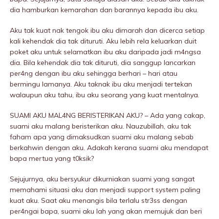
dia hamburkan kemarahan dan barannya kepada ibu aku.
Aku tak kuat nak tengok ibu aku dimarah dan dicerca setiap
kali kehendak dia tak dituruti. Aku lebih rela keluarkan duit
poket aku untuk selamatkan ibu aku daripada jadi m4ngsa
dia. Bila kehendak dia tak dituruti, dia sanggup lancarkan
per4ng dengan ibu aku sehingga berhari – hari atau
bermingu lamanya. Aku taknak ibu aku menjadi tertekan
walaupun aku tahu, ibu aku seorang yang kuat mentalnya.
SUAMI AKU MAL4NG BERISTERIKAN AKU? – Ada yang cakap,
suami aku maIang beristerikan aku. Nauzubillah, aku tak
faham apa yang dimaksudkan suami aku maIang sebab
berkahwin dengan aku. Adakah kerana suami aku mendapat
bapa mertua yang t0ksik?
Sejujurnya, aku bersyukur dikurniakan suami yang sangat
memahami situasi aku dan menjadi support system paling
kuat aku. Saat aku menangis bila terlalu str3ss dengan
per4ngai bapa, suami aku lah yang akan memujuk dan beri