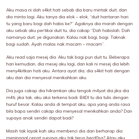
Aku masa ni dah s4kit hati sebab dia baru mintak duit, dan
dia minta lagi. Aku tanya dia elok – elok, “duit hantaran hari
tu yang baru bagi dah habis ke?” Agaknya dia marah dengan
aku sebab aku pertikai duit tu, dia cakap “Dah habislah. Dah
namanya duit, ye digunakan. Kalau nak bagi, bagi. Taknak
bagi sudah. Ayah malas nak macam – macam”.
Aku read saja mesej dia. Aku tak bagi pun duit tu. Beberapa
hari kemudian, dia mesej aku lagi, dan kali ni mesej dia lebih
meny4kitkan hati aku. Antara ayat dia, dia s4kit hati dengan
aku dan dia menyesal menikahkan aku.
Dia juga cakap dia h4ramkan aku tengok m4yat dia jika dia
m4ti, jika tak, aku aka terkena badi. B4DI tu dia tulis dengan
huruf besar. Kalau anda di tempat aku, apa yang anda rasa
bila bapa sendiri cakap dia menyesal menikahkan anda? Dan
supaya anak sendiri dapat badi?
Masih tak layak kah aku membenci dia dan berharap dia
meninggaI cepat supaya aku tak terus berd0sa? Atau aku