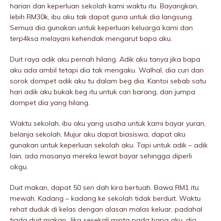
harian dan keperluan sekolah kami waktu itu. Bayangkan,
lebih RM30k, ibu aku tak dapat guna untuk dia langsung.
Semua dia gunakan untuk keperluan keluarga kami dan
terp4ksa melayani kehendak mengarut bapa aku.
Duit raya adik aku pernah hilang. Adik aku tanya jika bapa
aku ada ambil tetapi dia tak mengaku. Walhal, dia curi dan
sorok dompet adik aku tu dalam beg dia. Kantoi sebab satu
hari adik aku bukak beg itu untuk cari barang, dan jumpa
dompet dia yang hilang.
Waktu sekolah, ibu aku yang usaha untuk kami bayar yuran,
belanja sekolah. Mujur aku dapat biasiswa, dapat aku
gunakan untuk keperluan sekolah aku. Tapi untuk adik – adik
lain, ada masanya mereka lewat bayar sehingga diperli
cikgu.
Duit makan, dapat 50 sen dah kira bertuah. Bawa RM1 itu
mewah. Kadang – kadang ke sekolah tidak berduit. Waktu
rehat duduk di kelas dengan alasan malas keluar, padahal
tiada duit makan. Jika sesekali minta pada bapa aku, dia