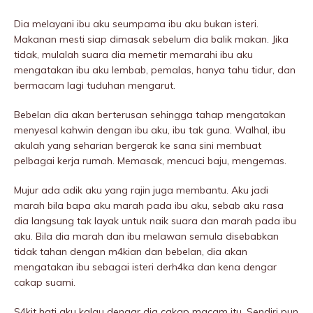
Dia melayani ibu aku seumpama ibu aku bukan isteri.
Makanan mesti siap dimasak sebelum dia balik makan. Jika
tidak, mulalah suara dia memetir memarahi ibu aku
mengatakan ibu aku lembab, pemalas, hanya tahu tidur, dan
bermacam lagi tuduhan mengarut.
Bebelan dia akan berterusan sehingga tahap mengatakan
menyesal kahwin dengan ibu aku, ibu tak guna. Walhal, ibu
akulah yang seharian bergerak ke sana sini membuat
pelbagai kerja rumah. Memasak, mencuci baju, mengemas.
Mujur ada adik aku yang rajin juga membantu. Aku jadi
marah bila bapa aku marah pada ibu aku, sebab aku rasa
dia langsung tak layak untuk naik suara dan marah pada ibu
aku. Bila dia marah dan ibu meIawan semula disebabkan
tidak tahan dengan m4kian dan bebelan, dia akan
mengatakan ibu sebagai isteri derh4ka dan kena dengar
cakap suami.
S4kit hati aku kalau dengar dia cakap macam itu. Sendiri pun