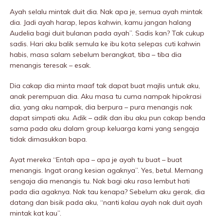
Ayah selalu mintak duit dia. Nak apa je, semua ayah mintak
dia. Jadi ayah harap, lepas kahwin, kamu jangan halang
Audelia bagi duit bulanan pada ayah”. Sadis kan? Tak cukup
sadis. Hari aku balik semula ke ibu kota selepas cuti kahwin
habis, masa salam sebelum berangkat, tiba – tiba dia
menangis teresak – esak.
Dia cakap dia minta maaf tak dapat buat majlis untuk aku,
anak perempuan dia. Aku masa tu cuma nampak hipokrasi
dia, yang aku nampak, dia berpura – pura menangis nak
dapat simpati aku. Adik – adik dan ibu aku pun cakap benda
sama pada aku dalam group keluarga kami yang sengaja
tidak dimasukkan bapa.
Ayat mereka “Entah apa – apa je ayah tu buat – buat
menangis. Ingat orang kesian agaknya”. Yes, betul. Memang
sengaja dia menangis tu. Nak bagi aku rasa lembut hati
pada dia agaknya. Nak tau kenapa? Sebelum aku gerak, dia
datang dan bisik pada aku, “nanti kalau ayah nak duit ayah
mintak kat kau”.