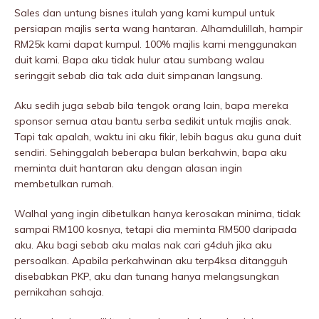
Sales dan untung bisnes itulah yang kami kumpul untuk
persiapan majlis serta wang hantaran. Alhamdulillah, hampir
RM25k kami dapat kumpul. 100% majlis kami menggunakan
duit kami. Bapa aku tidak hulur atau sumbang walau
seringgit sebab dia tak ada duit simpanan langsung.
Aku sedih juga sebab bila tengok orang lain, bapa mereka
sponsor semua atau bantu serba sedikit untuk majlis anak.
Tapi tak apalah, waktu ini aku fikir, lebih bagus aku guna duit
sendiri. Sehinggalah beberapa bulan berkahwin, bapa aku
meminta duit hantaran aku dengan alasan ingin
membetulkan rumah.
Walhal yang ingin dibetulkan hanya kerosakan minima, tidak
sampai RM100 kosnya, tetapi dia meminta RM500 daripada
aku. Aku bagi sebab aku malas nak cari g4duh jika aku
persoalkan. Apabila perkahwinan aku terp4ksa ditangguh
disebabkan PKP, aku dan tunang hanya melangsungkan
pernikahan sahaja.