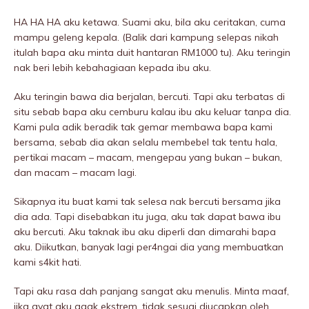
HA HA HA aku ketawa. Suami aku, bila aku ceritakan, cuma
mampu geleng kepala. (Balik dari kampung selepas nikah
itulah bapa aku minta duit hantaran RM1000 tu). Aku teringin
nak beri lebih kebahagiaan kepada ibu aku.
Aku teringin bawa dia berjalan, bercuti. Tapi aku terbatas di
situ sebab bapa aku cemburu kalau ibu aku keluar tanpa dia.
Kami pula adik beradik tak gemar membawa bapa kami
bersama, sebab dia akan selalu membebel tak tentu hala,
pertikai macam – macam, mengepau yang bukan – bukan,
dan macam – macam lagi.
Sikapnya itu buat kami tak selesa nak bercuti bersama jika
dia ada. Tapi disebabkan itu juga, aku tak dapat bawa ibu
aku bercuti. Aku taknak ibu aku diperli dan dimarahi bapa
aku. Diikutkan, banyak lagi per4ngai dia yang membuatkan
kami s4kit hati.
Tapi aku rasa dah panjang sangat aku menulis. Minta maaf,
jika ayat aku agak ekstrem, tidak sesuai diucapkan oleh