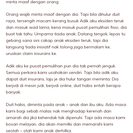
minta maaf dengan orang.
Orang wajib minta maaf dengan dia. Tapi bila dihulur duit
raya, tersengih macam kerang busuk Adik aku eksiden teruk
dan masuk wad lama, kena masuk pusat pemulihan fisio, dia
buat tak tahu. Umpama tiada anak. Datang tengok, lepas tu
gebang sana sini cakap anak eksiden teruk, tapi dia
langsung tiada inisiatif nak tolong jaga bermalam ke,
uruskan claim insurans ke.
Adik aku ke pusat pemulihan pun dia tak pernah jenguk.
Semua perkara kami usahakan sendiri. Tapi bila adik aku
dapat duit insurans, laju je dia hulur tangan meminta. Dia
berjvdi di mesin jvdi, berjvdi online, duit habis entah berapa
banyak.
Duit habis, diminta pada anak – anak dan ibu aku. Ada masa
kami bagi sebab malas nak menghadap kerenah dan
amarah dia jika kehendak tak dipenuhi. Tapi ada masa kami
bosan melayan, dia akan mem4ki dan memarahi kami
seolah – olah kami anak derh4ka.