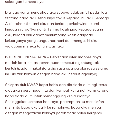
sokongan terhebatnya.
Dia juga yang menasihati aku supaya tidak ambil peduli lagi
tentang bapa aku, sebaliknya fokus kepada ibu aku. Semoga
Allah rahm4ti suami aku dan berkati perkahwinan kami
hingga syurgaNya nanti. Terima kasih juga kepada suami
aku, kerana aku dapat menumpang kasih daripada
keluarganya yang sangat harmoni dan mengasihi aku
walaupun mereka tahu situasi aku.
ISTERI INDONESIA BAPA – Berkenaan isteri Indonesianya,
mudah kata, situasi perempuan tersebut dig4ntung tak
bertali (padan muka! Baru dia rasa apa ibu aku rasa selama
ini. Dia fikir kahwin dengan bapa aku berduit agaknya).
Selepas duit KWSP bapa habis dan dia tiada duit lagi, terus
diabaikan perempuan itu dan kembali ke rumah kami kerana
bapa tiada duit untuk menanggung kehidupannya.
Sehinggakan semasa hari raya, perempuan itu menelefon
meminta bapa aku balik ke rumahnya, bapa aku menipu
dengan mengatakan kakinya patah tidak boleh bergerak