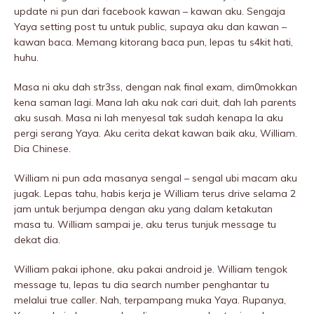
update ni pun dari facebook kawan – kawan aku. Sengaja
Yaya setting post tu untuk public, supaya aku dan kawan –
kawan baca. Memang kitorang baca pun, lepas tu s4kit hati,
huhu.
Masa ni aku dah str3ss, dengan nak final exam, dim0mokkan
kena saman lagi. Mana lah aku nak cari duit, dah lah parents
aku susah. Masa ni lah menyesal tak sudah kenapa la aku
pergi serang Yaya. Aku cerita dekat kawan baik aku, William.
Dia Chinese.
William ni pun ada masanya sengal – sengal ubi macam aku
jugak. Lepas tahu, habis kerja je William terus drive selama 2
jam untuk berjumpa dengan aku yang dalam ketakutan
masa tu. William sampai je, aku terus tunjuk message tu
dekat dia.
William pakai iphone, aku pakai android je. William tengok
message tu, lepas tu dia search number penghantar tu
melalui true caller. Nah, terpampang muka Yaya. Rupanya,