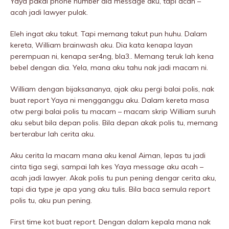
Yaya pakai phone number dia message aku, tapi acah –
acah jadi lawyer pulak.
Eleh ingat aku takut. Tapi memang takut pun huhu. Dalam
kereta, William brainwash aku. Dia kata kenapa layan
perempuan ni, kenapa ser4ng, bla3.. Memang teruk lah kena
bebel dengan dia. Yela, mana aku tahu nak jadi macam ni.
William dengan bijaksananya, ajak aku pergi balai polis, nak
buat report Yaya ni mengganggu aku. Dalam kereta masa
otw pergi balai polis tu macam – macam skrip William suruh
aku sebut bila depan polis. Bila depan akak polis tu, memang
berterabur lah cerita aku.
Aku cerita la macam mana aku kenal Aiman, lepas tu jadi
cinta tiga segi, sampai lah kes Yaya message aku acah –
acah jadi lawyer. Akak polis tu pun pening dengar cerita aku,
tapi dia type je apa yang aku tulis. Bila baca semula report
polis tu, aku pun pening.
First time kot buat report. Dengan dalam kepala mana nak