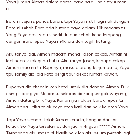
Yaya jumpa Aiman dalam game, Yaya saje – saje try Aiman
ni.
Bard ni sejenis panas baran, tapi Yaya ni still lagi nak dengan
Bard ni sebab Bard ada hutang Yaya dalam 10k macam tu.
Yang Yaya post status sedih tu pun sebab kena Iempang
dengan Bard lepas Yaya m4ki dia dan tagih hutang.
Aku tanya lagi, Aiman macam mana. Jason cakap, Aiman ni
lagi haprak tak guna huhu. Aku tanya Jason, kenapa cakap
Aiman macam tu. Rupanya, masa diorang berjumpa tu, Yaya
tipu family dia, dia kata pergi tidur dekat rumah kawan.
Rupanya dia check in kan hotel untuk dia dengan Aiman. Bilik
asing – asing ya. Malam tu selepas diorang tengok wayang,
Aiman datang bilik Yaya. Kononnya nak berborak, lepas tu
Aiman tiba – tiba tolak Yaya atas katil dan naik ke atas Yaya.
Tapi Yaya sempat tolak Aiman semula, bangun dan lari
keluar. So, Yaya terselamat dari jadi m4ngsa r***** Aiman.
Ternganga aku masa ni. Nasib baik lah aku belum pernah lagi