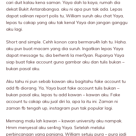
cari duit kalau kena saman. Yaya dah la kaya, rumah dia
dekat Bukit Antarabangsa. aku ni apa pun tak ada. Lepas
dapat salinan report polis tu, William suruh aku chat Yaya,
lepas tu cakap yang aku tak kenal Yaya dan jangan ganggu
aku lagi.
Short and simple. Cehh konon cara bermaru4h lah tu. Haha.
aku pun buat macam yang dia suruh. Ingatkan lepas Yaya
dapat message tu, dia berhenti la mer0yan. Rupanya Yaya
siap buat fake account guna gambar aku dan tulis bukan –
bukan pasal aku.
Aku tahu ni pun sebab kawan aku bagitahu fake account tu
add fb diorang. Ya, Yaya buat fake account tulis bukan –
bukan pasal aku, lepas tu add kawan – kawan aku. Fake
account tu cakap aku jual diri la, apa la itu ini. Zaman ni
zaman fb tengah up, instagram pun tak popular lagi.
Memang malu lah kawan – kawan university aku nampak.
Hmm menyesal aku ser4ng Yaya. Setelah melalui
perbincangan yang panjang, William setuju pura – pura jadi