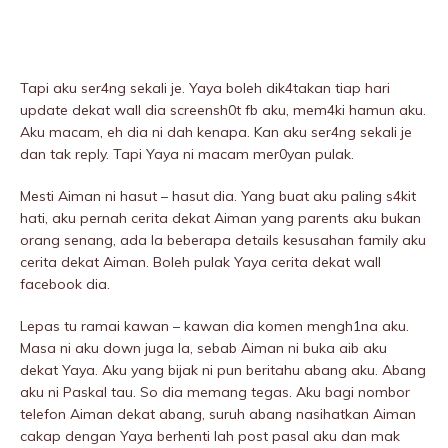
Tapi aku ser4ng sekali je. Yaya boleh dik4takan tiap hari
update dekat wall dia screensh0t fb aku, mem4ki hamun aku.
Aku macam, eh dia ni dah kenapa. Kan aku ser4ng sekali je
dan tak reply. Tapi Yaya ni macam mer0yan pulak.
Mesti Aiman ni hasut – hasut dia. Yang buat aku paling s4kit
hati, aku pernah cerita dekat Aiman yang parents aku bukan
orang senang, ada la beberapa details kesusahan family aku
cerita dekat Aiman. Boleh pulak Yaya cerita dekat wall
facebook dia.
Lepas tu ramai kawan – kawan dia komen mengh1na aku.
Masa ni aku down juga la, sebab Aiman ni buka aib aku
dekat Yaya. Aku yang bijak ni pun beritahu abang aku. Abang
aku ni Paskal tau. So dia memang tegas. Aku bagi nombor
telefon Aiman dekat abang, suruh abang nasihatkan Aiman
cakap dengan Yaya berhenti lah post pasal aku dan mak