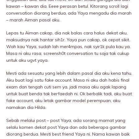
kawan – kawan dia. Eeee perasan betul. Kitorang scroll lagi
conversation diorang berdua, ada Yaya mengadu dia marah
– marah Aiman pasal aku.
Lepas tu Aiman cakap, dia nak baIas cara halus dekat aku,
maksudnya nak hantar sih1r. Yaya pun cakap, ok cepat sikit.
Wah kau Yaya, sudah lah mer4mpas, nak syir1k pula kau ya.
Masa ni aku rasa, screensh0t conversation tu saja tak cukup
untuk aku ugvt yaya.
Mesti ada sesuatu yang lebih dalam pasal dia aku kena tahu.
Aku buat lagi satu fake account. Masa ni aku dah habis final
exam dan tengah cuti sem ya, jadi masa aku agak lapang
untuk buat benda tak berfaedah ni. Ok berbalik tadi, aku buat
fake account, aku letak gambar model perempuan, aku
namakan dia Hilda.
Sebab melalui post – post Yaya, ada sorang mamat yang
selalu komen dekat post Yaya dan ada beberapa gambar
diorang berdua. Mesti best friend Yaya ni. Nama kawan baik