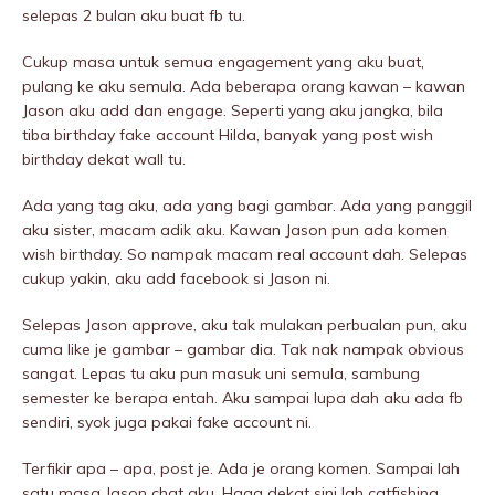
selepas 2 bulan aku buat fb tu.
Cukup masa untuk semua engagement yang aku buat,
pulang ke aku semula. Ada beberapa orang kawan – kawan
Jason aku add dan engage. Seperti yang aku jangka, bila
tiba birthday fake account Hilda, banyak yang post wish
birthday dekat wall tu.
Ada yang tag aku, ada yang bagi gambar. Ada yang panggil
aku sister, macam adik aku. Kawan Jason pun ada komen
wish birthday. So nampak macam real account dah. Selepas
cukup yakin, aku add facebook si Jason ni.
Selepas Jason approve, aku tak mulakan perbualan pun, aku
cuma like je gambar – gambar dia. Tak nak nampak obvious
sangat. Lepas tu aku pun masuk uni semula, sambung
semester ke berapa entah. Aku sampai lupa dah aku ada fb
sendiri, syok juga pakai fake account ni.
Terfikir apa – apa, post je. Ada je orang komen. Sampai lah
satu masa Jason chat aku. Haaa dekat sini lah catfishing