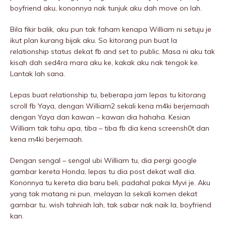
boyfriend aku, kononnya nak tunjuk aku dah move on lah.
Bila fikir balik, aku pun tak faham kenapa William ni setuju je
ikut plan kurang bijak aku. So kitorang pun buat la
relationship status dekat fb and set to public. Masa ni aku tak
kisah dah sed4ra mara aku ke, kakak aku nak tengok ke.
Lantak lah sana.
Lepas buat relationship tu, beberapa jam lepas tu kitorang
scroll fb Yaya, dengan William2 sekali kena m4ki berjemaah
dengan Yaya dan kawan – kawan dia hahaha. Kesian
William tak tahu apa, tiba – tiba fb dia kena screensh0t dan
kena m4ki berjemaah.
Dengan sengal – sengal ubi William tu, dia pergi google
gambar kereta Honda, lepas tu dia post dekat wall dia.
Kononnya tu kereta dia baru beli, padahal pakai Myvi je. Aku
yang tak matang ni pun, melayan la sekali komen dekat
gambar tu, wish tahniah lah, tak sabar nak naik la, boyfriend
kan.