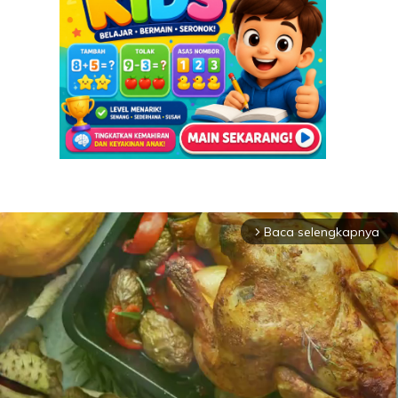
Baca selengkapnya
arrow_forward_ios