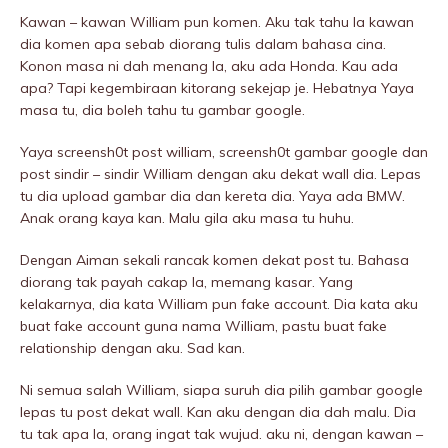
Kawan – kawan William pun komen. Aku tak tahu la kawan
dia komen apa sebab diorang tulis dalam bahasa cina.
Konon masa ni dah menang la, aku ada Honda. Kau ada
apa? Tapi kegembiraan kitorang sekejap je. Hebatnya Yaya
masa tu, dia boleh tahu tu gambar google.
Yaya screensh0t post william, screensh0t gambar google dan
post sindir – sindir William dengan aku dekat wall dia. Lepas
tu dia upload gambar dia dan kereta dia. Yaya ada BMW.
Anak orang kaya kan. Malu giIa aku masa tu huhu.
Dengan Aiman sekali rancak komen dekat post tu. Bahasa
diorang tak payah cakap la, memang kasar. Yang
kelakarnya, dia kata William pun fake account. Dia kata aku
buat fake account guna nama William, pastu buat fake
relationship dengan aku. Sad kan.
Ni semua salah William, siapa suruh dia pilih gambar google
lepas tu post dekat wall. Kan aku dengan dia dah malu. Dia
tu tak apa la, orang ingat tak wujud. aku ni, dengan kawan –