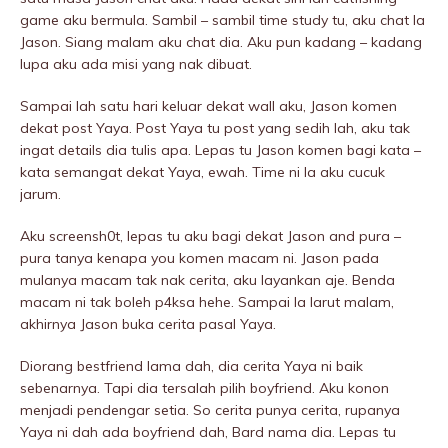
game aku bermula. Sambil – sambil time study tu, aku chat la
Jason. Siang malam aku chat dia. Aku pun kadang – kadang
lupa aku ada misi yang nak dibuat.
Sampai lah satu hari keluar dekat wall aku, Jason komen
dekat post Yaya. Post Yaya tu post yang sedih lah, aku tak
ingat details dia tulis apa. Lepas tu Jason komen bagi kata –
kata semangat dekat Yaya, ewah. Time ni la aku cucuk
jarum.
Aku screensh0t, lepas tu aku bagi dekat Jason and pura –
pura tanya kenapa you komen macam ni. Jason pada
mulanya macam tak nak cerita, aku layankan aje. Benda
macam ni tak boleh p4ksa hehe. Sampai la larut malam,
akhirnya Jason buka cerita pasal Yaya.
Diorang bestfriend lama dah, dia cerita Yaya ni baik
sebenarnya. Tapi dia tersalah pilih boyfriend. Aku konon
menjadi pendengar setia. So cerita punya cerita, rupanya
Yaya ni dah ada boyfriend dah, Bard nama dia. Lepas tu