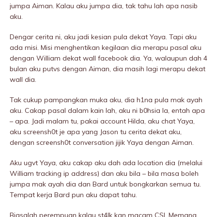
jumpa Aiman. Kalau aku jumpa dia, tak tahu lah apa nasib
aku.
Dengar cerita ni, aku jadi kesian pula dekat Yaya. Tapi aku
ada misi. Misi menghentikan kegiIaan dia merapu pasal aku
dengan William dekat wall facebook dia. Ya, walaupun dah 4
bulan aku putvs dengan Aiman, dia masih lagi merapu dekat
wall dia.
Tak cukup pampangkan muka aku, dia h1na pula mak ayah
aku. Cakap pasal dalam kain lah, aku ni b0hsia la, entah apa
– apa. Jadi malam tu, pakai account Hilda, aku chat Yaya,
aku screensh0t je apa yang Jason tu cerita dekat aku,
dengan screensh0t conversation jijik Yaya dengan Aiman.
Aku ugvt Yaya, aku cakap aku dah ada location dia (melalui
William tracking ip address) dan aku bila – bila masa boleh
jumpa mak ayah dia dan Bard untuk bongkarkan semua tu.
Tempat kerja Bard pun aku dapat tahu.
Biasalah perempuan kalau st4lk kan macam CSI. Memang