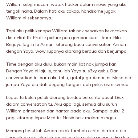
William sebiji macam watak hacker dalam movie yang aku
tengok haha. Dalam hati aku cakap, handsome jugak
William ni sebenarnya.
Tapi aku pelik kenapa William tak nak sebarkan kekacakan
dia dekat fb. Profile picture pun gambar kura – kura. Bila
Berjaya log in fb Aiman, kitorang baca conversation Aiman
dengan Yaya, wow rupanya diorang berdua dah berjumpa.
Time dengan aku dulu, bukan main liat nak jumpa kan.
Dengan Yaya ni laju je, tahu lah Yaya tu s3xy gebu. Dari
conversation tu, baru aku tahu, gatal juga Aiman ni. Masa dia
jumpa Yaya dia dah pegang tangan, dah peIuk civm semua.
Lepas tu boleh pulak diorang berdua bercerita pasal 18sx
dalam conversation tu. Aku apa lagi, semua aku suruh
William printscreen dan hantar pada aku. Sampai pukuI 2
pagi kitorang lepak Mcd tu. Nasib baik malam minggu.
Memang betul lah Aiman tokok tambah cerita, dia kata dia
tinggalkan aku, aku tak move on dan selalu ganggu dia dan