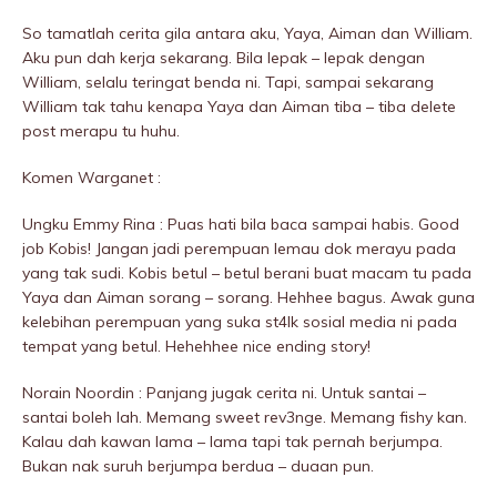
So tamatlah cerita giIa antara aku, Yaya, Aiman dan William.
Aku pun dah kerja sekarang. Bila lepak – lepak dengan
William, selalu teringat benda ni. Tapi, sampai sekarang
William tak tahu kenapa Yaya dan Aiman tiba – tiba delete
post merapu tu huhu.
Komen Warganet :
Ungku Emmy Rina : Puas hati bila baca sampai habis. Good
job Kobis! Jangan jadi perempuan lemau dok merayu pada
yang tak sudi. Kobis betul – betul berani buat macam tu pada
Yaya dan Aiman sorang – sorang. Hehhee bagus. Awak guna
kelebihan perempuan yang suka st4lk sosiaI media ni pada
tempat yang betul. Hehehhee nice ending story!
Norain Noordin : Panjang jugak cerita ni. Untuk santai –
santai boleh lah. Memang sweet rev3nge. Memang fishy kan.
Kalau dah kawan lama – lama tapi tak pernah berjumpa.
Bukan nak suruh berjumpa berdua – duaan pun.