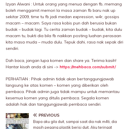
Izyan Alwani : Untuk orang yang menua dengan fb, memang
boleh menggamit memori la masa zaman fb baru nak up
sekitar 2009, time tu fb jadi medan expression, w4r, gossips
macam – macam. Saya rasa kobis pun dah berusia bukan
budak – budak lagi. Tu cerita zaman budak – budak, kita dulu
macam tu, bukti dia bila fb naikkan posting luahan perasaan
kita masa muda – muda dulu. Tepuk dahi, rasa nak sepak diri
sendiri.
Dah baca, jangan lupa komen dan share ya. Terima kasih!
Hantar kisah anda di sini ->
https://mehbaca.com/submit/
PERHATIAN : Pihak admin tidak akan bertanggungjawab
langsung ke atas komen – komen yang diberikan oleh
pembaca. Pihak admin juga tidak mampu untuk memantau
kesemua komen yang ditulis pembaca. Segala komen
adalah hak dan tanggungjawab pembaca sendiri.
PREVIOUS
Bapa aku giIa duit, sampai saat dia nak m4ti, dia
masih pegang plastik berisi duit, Aku teringat