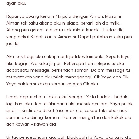
ayah aku.
Rupanya abang kena m4ki pula dengan Aiman. Masa ni
Aiman tak tahu abang aku ni siapa, berani lah dia m4ki.
Abang pun geram, dia kata nak minta budak – budak dia
yang dekat Kedah cari si Aiman ni. Dapat patahkan kuku pun
jadi la.
Aku tak bagi, aku cakap nanti jadi kes lain pula. Sepatutnya
aku bagi je. Ala kuku je pun. Beberapa hari selepas tu aku
dapat satu message, berkenaan saman. Dalam message tu
menyatakan yang aku telah mengganggu Cik Yaya dan Cik
Yaya nak kemukakan saman ke atas Cik aku.
Lepas dapat chat ni aku takut sangat. Ye la budak – budak
lagi kan. aku dah terfikir nanti aku masuk penjara. Yaya pulak
sindir – sindir aku dekat facebook dia, cakap tak sabar nak
saman aku diiringi komen – komen mengh1na dari kakak dia
dan kawan – kawan dia.
Untuk pengetahuan, aku dah block dah fb Yaya, aku tahu dia