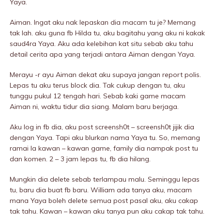
Yaya.
Aiman. Ingat aku nak lepaskan dia macam tu je? Memang
tak lah. aku guna fb Hilda tu, aku bagitahu yang aku ni kakak
saud4ra Yaya. Aku ada kelebihan kat situ sebab aku tahu
detail cerita apa yang terjadi antara Aiman dengan Yaya.
Merayu -r ayu Aiman dekat aku supaya jangan report polis.
Lepas tu aku terus block dia. Tak cukup dengan tu, aku
tunggu pukuI 12 tengah hari. Sebab kaki game macam
Aiman ni, waktu tidur dia siang. Malam baru berjaga.
Aku log in fb dia, aku post screensh0t – screensh0t jijik dia
dengan Yaya. Tapi aku blurkan nama Yaya tu. So, memang
ramai la kawan – kawan game, family dia nampak post tu
dan komen. 2 – 3 jam lepas tu, fb dia hilang.
Mungkin dia delete sebab terIampau malu. Seminggu lepas
tu, baru dia buat fb baru. William ada tanya aku, macam
mana Yaya boleh delete semua post pasal aku, aku cakap
tak tahu. Kawan – kawan aku tanya pun aku cakap tak tahu.