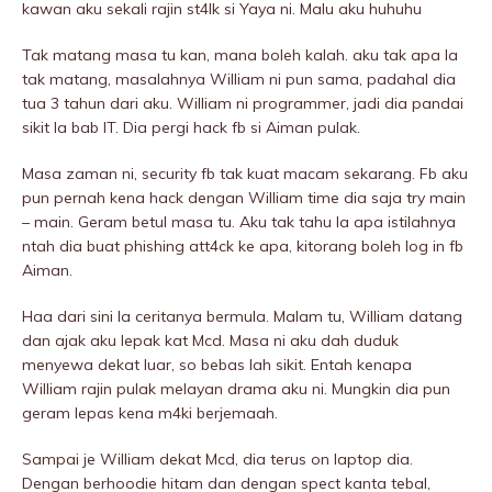
kawan aku sekali rajin st4lk si Yaya ni. Malu aku huhuhu
Tak matang masa tu kan, mana boleh kalah. aku tak apa la
tak matang, masalahnya William ni pun sama, padahal dia
tua 3 tahun dari aku. William ni programmer, jadi dia pandai
sikit la bab IT. Dia pergi hack fb si Aiman pulak.
Masa zaman ni, security fb tak kuat macam sekarang. Fb aku
pun pernah kena hack dengan William time dia saja try main
– main. Geram betul masa tu. Aku tak tahu la apa istilahnya
ntah dia buat phishing att4ck ke apa, kitorang boleh log in fb
Aiman.
Haa dari sini la ceritanya bermula. Malam tu, William datang
dan ajak aku lepak kat Mcd. Masa ni aku dah duduk
menyewa dekat luar, so bebas lah sikit. Entah kenapa
William rajin pulak melayan drama aku ni. Mungkin dia pun
geram lepas kena m4ki berjemaah.
Sampai je William dekat Mcd, dia terus on laptop dia.
Dengan berhoodie hitam dan dengan spect kanta tebal,