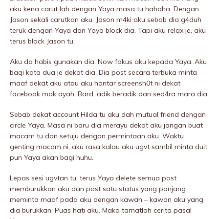
aku kena carut lah dengan Yaya masa tu hahaha. Dengan
Jason sekali carutkan aku. Jason m4ki aku sebab dia g4duh
teruk dengan Yaya dan Yaya block dia. Tapi aku relax je, aku
terus block Jason tu.
Aku da habis gunakan dia. Now fokus aku kepada Yaya. Aku
bagi kata dua je dekat dia. Dia post secara terbuka minta
maaf dekat aku atau aku hantar screensh0t ni dekat
facebook mak ayah, Bard, adik beradik dan sed4ra mara dia.
Sebab dekat account Hilda tu aku dah mutual friend dengan
circle Yaya. Masa ni baru dia merayu dekat aku jangan buat
macam tu dan setuju dengan permintaan aku. Waktu
genting macam ni, aku rasa kalau aku ugvt sambil minta duit
pun Yaya akan bagi huhu.
Lepas sesi ugvtan tu, terus Yaya delete semua post
memburukkan aku dan post satu status yang panjang
meminta maaf pada aku dengan kawan – kawan aku yang
dia burukkan. Puas hati aku. Maka tamatlah cerita pasal