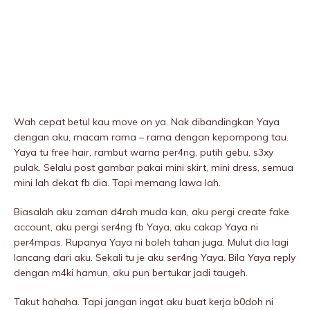
Wah cepat betul kau move on ya. Nak dibandingkan Yaya
dengan aku, macam rama – rama dengan kepompong tau.
Yaya tu free hair, rambut warna per4ng, putih gebu, s3xy
pulak. Selalu post gambar pakai mini skirt, mini dress, semua
mini lah dekat fb dia. Tapi memang lawa lah.
Biasalah aku zaman d4rah muda kan, aku pergi create fake
account, aku pergi ser4ng fb Yaya, aku cakap Yaya ni
per4mpas. Rupanya Yaya ni boleh tahan juga. Mulut dia lagi
lancang dari aku. Sekali tu je aku ser4ng Yaya. Bila Yaya reply
dengan m4ki hamun, aku pun bertukar jadi taugeh.
Takut hahaha. Tapi jangan ingat aku buat kerja b0doh ni