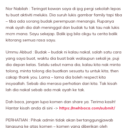
Nor Nabilah : Teringat kawan saya di ipg pergi sekolah lepas
tu buat aktiviti melukis. Dia suruh lukis gambar family tapi tiba
– tiba ada sorang budak perempuan menangis. Rupanya
mak ayah dia dah meninggaI dan budak tu tak tau nak lukis
mcm mana. Sayu sekejap. Balik ipg bila cikgu tu cerita balik
kitorang semua rasa sayu.
Ummu Abbud : Budak – budak ni kalau nakal, salah satu cara
yang saya buat, waktu dia buat baik walaupun sekali je, puji
dia depan kelas. Selalu sebut nama dia, kalau kita nak minta
tolong, minta tolong dia buatkan sesuatu tu untuk kita, then
cakap thank you. Lama – lama dia boleh respect kita
insyaallah. Sebab dia merasa perhatian dari kita. Tak kisah
lah dia nakal sebab ada mak ayah ke tak.
Dah baca, jangan lupa komen dan share ya. Terima kasih!
Hantar kisah anda di sini ->
https://mehbaca.com/submit/
PERHATIAN : Pihak admin tidak akan bertanggungjawab
langsung ke atas komen – komen yang diberikan oleh