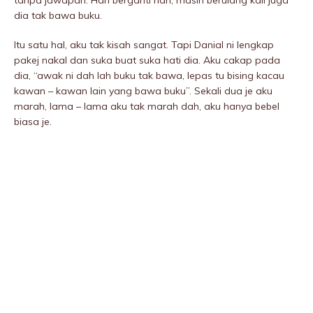
tanpa jawapan. Hari berganti hari, masih berulang kali juga
dia tak bawa buku.
Itu satu hal, aku tak kisah sangat. Tapi Danial ni lengkap
pakej nakal dan suka buat suka hati dia. Aku cakap pada
dia, “awak ni dah lah buku tak bawa, lepas tu bising kacau
kawan – kawan lain yang bawa buku”. Sekali dua je aku
marah, lama – lama aku tak marah dah, aku hanya bebel
biasa je.