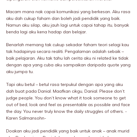
Macam mana nak capai komunikasi yang berkesan. Aku rasa
aku dah cukup faham dan boleh jadi pendidik yang baik.
Namun aku silap, aku jauh lagi untuk capai tahap itu, banyak
benda lagi aku kena hadap dan belajar.
Benarlah memang tak cukup sekadar faham teori selagi kau
tak hadapinya secara realiti. Pengalaman adalah sebaik –
baik pelajaran. Aku tak tahu lah cerita aku ni related ke tidak
dengan apa yang cuba aku sampaikan daripada quote yang
aku jumpa tu.
Tapi aku betul – betul rasa terpukuI dengan apa yang aku
dah buat pada Danial. Maafkan cikgu, Danial. Please don’t
judge people. You don’t know what it took someone to get
out of bed, look and feel as presentable as possible and face
the day. You never truly know the daily struggIes of others. -
Karen Salmansohn-
Doakan aku jadi pendidik yang baik untuk anak – anak murid