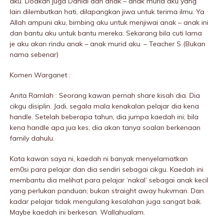
aku. Doakan juga Danial dan anak – anak murid aku yang
lain dilembutkan hati, dilapangkan jiwa untuk terima ilmu. Ya
Allah ampuni aku, bimbing aku untuk menjiwai anak – anak ini
dan bantu aku untuk bantu mereka. Sekarang bila cuti lama
je aku akan rindu anak – anak murid aku. – Teacher S (Bukan
nama sebenar)
Komen Warganet :
Anita Ramlah : Seorang kawan pernah share kisah dia. Dia
cikgu disiplin. Jadi, segala mala kenakalan pelajar dia kena
handle. Setelah beberapa tahun, dia jumpa kaedah ini; bila
kena handle apa jua kes, dia akan tanya soalan berkenaan
family dahulu.
Kata kawan saya ni, kaedah ni banyak menyelamatkan
em0si para pelajar dan dia sendiri sebagai cikgu. Kaedah ini
membantu dia melihat para pelajar ‘nakal’ sebagai anak kecil
yang perIukan panduan; bukan straight away hukvman. Dan
kadar pelajar tidak mengulang kesalahan juga sangat baik.
Maybe kaedah ini berkesan. Wallahualam.