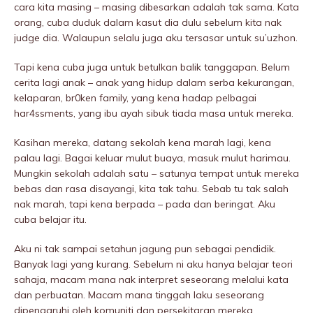
cara kita masing – masing dibesarkan adalah tak sama. Kata
orang, cuba duduk dalam kasut dia dulu sebelum kita nak
judge dia. Walaupun selalu juga aku tersasar untuk su’uzhon.
Tapi kena cuba juga untuk betulkan balik tanggapan. Belum
cerita lagi anak – anak yang hidup dalam serba kekurangan,
kelaparan, br0ken family, yang kena hadap pelbagai
har4ssments, yang ibu ayah sibuk tiada masa untuk mereka.
Kasihan mereka, datang sekolah kena marah lagi, kena
palau lagi. Bagai keluar mulut buaya, masuk mulut harimau.
Mungkin sekolah adalah satu – satunya tempat untuk mereka
bebas dan rasa disayangi, kita tak tahu. Sebab tu tak salah
nak marah, tapi kena berpada – pada dan beringat. Aku
cuba belajar itu.
Aku ni tak sampai setahun jagung pun sebagai pendidik.
Banyak lagi yang kurang. Sebelum ni aku hanya belajar teori
sahaja, macam mana nak interpret seseorang melalui kata
dan perbuatan. Macam mana tinggah laku seseorang
dipengaruhi oleh komuniti dan persekitaran mereka.