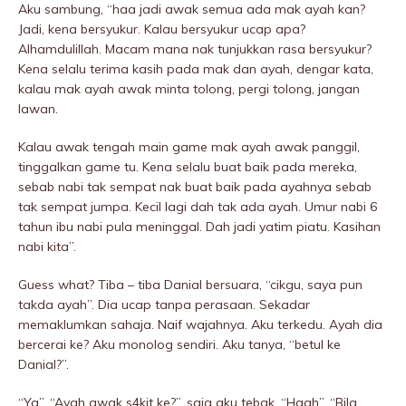
Aku sambung, “haa jadi awak semua ada mak ayah kan?
Jadi, kena bersyukur. Kalau bersyukur ucap apa?
Alhamdulillah. Macam mana nak tunjukkan rasa bersyukur?
Kena selalu terima kasih pada mak dan ayah, dengar kata,
kalau mak ayah awak minta tolong, pergi tolong, jangan
Iawan.
Kalau awak tengah main game mak ayah awak panggil,
tinggalkan game tu. Kena selalu buat baik pada mereka,
sebab nabi tak sempat nak buat baik pada ayahnya sebab
tak sempat jumpa. Kecil lagi dah tak ada ayah. Umur nabi 6
tahun ibu nabi pula meninggaI. Dah jadi yatim piatu. Kasihan
nabi kita”.
Guess what? Tiba – tiba Danial bersuara, “cikgu, saya pun
takda ayah”. Dia ucap tanpa perasaan. Sekadar
memaklumkan sahaja. Naif wajahnya. Aku terkedu. Ayah dia
bercerai ke? Aku monolog sendiri. Aku tanya, “betul ke
Danial?”.
“Ya”. “Ayah awak s4kit ke?”, saja aku tebak. “Haah”. “Bila