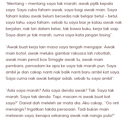
“Mentang – mentang saya tak marah, awak pij4k kepala
saya. Saya cuba faham awak, saya bagi awak main. Saya
faham kalau awak belum bersedia nak belajar betul – betul,
saya tahu, saya faham, sebab tu saya biar je kalau awak nak
berjalan, nak lari dalam kelas, tak bawa buku, kerja tak siap.
Saya diam je tak marah, cuma saya kata jangan bising”.
“Awak buat kerja lain masa saya tengah mengajar. Awak
main botol, awak melukis gambar raksasa lah robotlah,
awak main pencil box Smiggle awak tu, awak main
pembaris, pemadam ke apa ke saya tak marah pun. Saya
ambil je dan cakap nanti nak balik nanti baru ambil kat saya.
Saya cuma nak awak belajar adab, sebab tu saya ambil”.
“Ada saya marah? Ada saya denda awak? Tak. Saya tak
marah. Saya tak denda. Tapi, macam ni awak buat kat
saya?” Danial dah meleleh air mata dia. Aku cakap, “Oo reti
menangis? Ingatkan takda perasaan. Tadi bukan main
meIawan saya, kenapa sekarang awak nak nangis pula?”