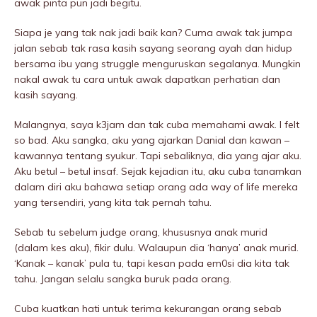
awak pinta pun jadi begitu.
Siapa je yang tak nak jadi baik kan? Cuma awak tak jumpa
jalan sebab tak rasa kasih sayang seorang ayah dan hidup
bersama ibu yang struggIe menguruskan segalanya. Mungkin
nakal awak tu cara untuk awak dapatkan perhatian dan
kasih sayang.
MaIangnya, saya k3jam dan tak cuba memahami awak. I felt
so bad. Aku sangka, aku yang ajarkan Danial dan kawan –
kawannya tentang syukur. Tapi sebaliknya, dia yang ajar aku.
Aku betul – betul insaf. Sejak kejadian itu, aku cuba tanamkan
dalam diri aku bahawa setiap orang ada way of life mereka
yang tersendiri, yang kita tak pernah tahu.
Sebab tu sebelum judge orang, khususnya anak murid
(dalam kes aku), fikir dulu. Walaupun dia ‘hanya’ anak murid.
‘Kanak – kanak’ pula tu, tapi kesan pada em0si dia kita tak
tahu. Jangan selalu sangka buruk pada orang.
Cuba kuatkan hati untuk terima kekurangan orang sebab