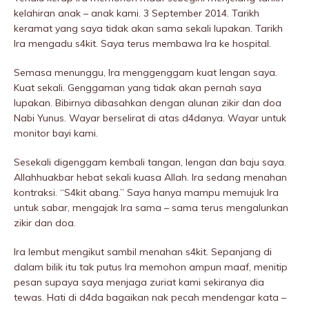
kelahiran anak – anak kami. 3 September 2014. Tarikh
keramat yang saya tidak akan sama sekali lupakan. Tarikh
Ira mengadu s4kit. Saya terus membawa Ira ke hospitaI.
Semasa menunggu, Ira menggenggam kuat lengan saya.
Kuat sekali. Genggaman yang tidak akan pernah saya
lupakan. Bibirnya dibasahkan dengan alunan zikir dan doa
Nabi Yunus. Wayar berselirat di atas d4danya. Wayar untuk
monitor bayi kami.
Sesekali digenggam kembali tangan, lengan dan baju saya.
Allahhuakbar hebat sekali kuasa Allah. Ira sedang menahan
kontraksi. “S4kit abang.” Saya hanya mampu memujuk Ira
untuk sabar, mengajak Ira sama – sama terus mengalunkan
zikir dan doa.
Ira lembut mengikut sambil menahan s4kit. Sepanjang di
dalam bilik itu tak putus Ira memohon ampun maaf, menitip
pesan supaya saya menjaga zuriat kami sekiranya dia
tewas. Hati di d4da bagaikan nak pecah mendengar kata –