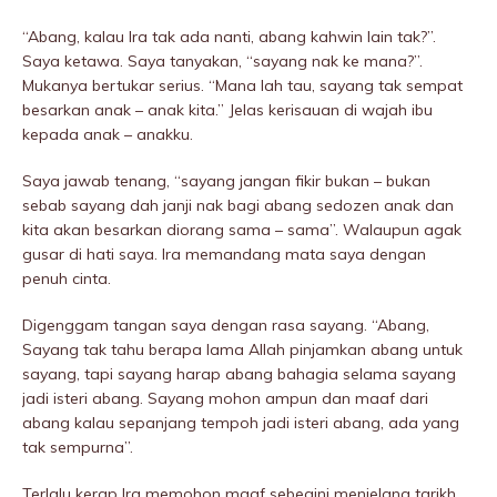
“Abang, kalau Ira tak ada nanti, abang kahwin lain tak?”.
Saya ketawa. Saya tanyakan, “sayang nak ke mana?”.
Mukanya bertukar serius. “Mana lah tau, sayang tak sempat
besarkan anak – anak kita.” Jelas kerisauan di wajah ibu
kepada anak – anakku.
Saya jawab tenang, “sayang jangan fikir bukan – bukan
sebab sayang dah janji nak bagi abang sedozen anak dan
kita akan besarkan diorang sama – sama”. Walaupun agak
gusar di hati saya. Ira memandang mata saya dengan
penuh cinta.
Digenggam tangan saya dengan rasa sayang. “Abang,
Sayang tak tahu berapa lama Allah pinjamkan abang untuk
sayang, tapi sayang harap abang bahagia selama sayang
jadi isteri abang. Sayang mohon ampun dan maaf dari
abang kalau sepanjang tempoh jadi isteri abang, ada yang
tak sempurna”.
Terlalu kerap Ira memohon maaf sebegini menjelang tarikh