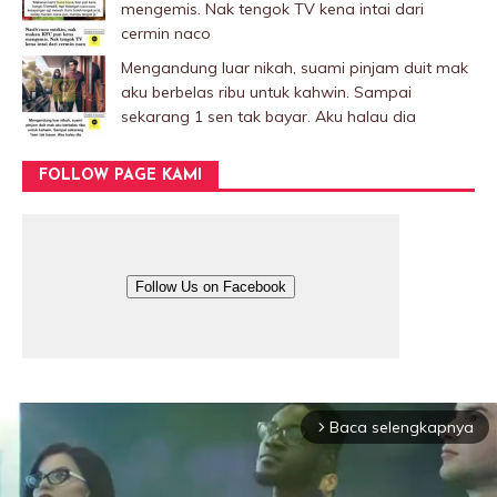
mengemis. Nak tengok TV kena intai dari
cermin naco
Mengandung luar nikah, suami pinjam duit mak
aku berbelas ribu untuk kahwin. Sampai
sekarang 1 sen tak bayar. Aku halau dia
FOLLOW PAGE KAMI
Follow Us on Facebook
Baca selengkapnya
arrow_forward_ios