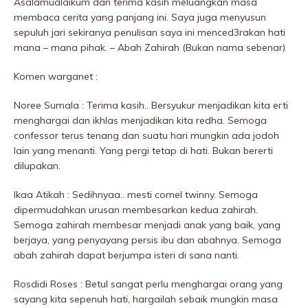
Asalamualaikum dan terima kasih meluangkan masa
membaca cerita yang panjang ini. Saya juga menyusun
sepuluh jari sekiranya penulisan saya ini menced3rakan hati
mana – mana pihak. – Abah Zahirah (Bukan nama sebenar)
Komen warganet :
Noree Sumala : Terima kasih.. Bersyukur menjadikan kita erti
menghargai dan ikhlas menjadikan kita redha. Semoga
confessor terus tenang dan suatu hari mungkin ada jodoh
lain yang menanti. Yang pergi tetap di hati. Bukan bererti
dilupakan.
Ikaa Atikah : Sedihnyaa.. mesti comel twinny. Semoga
dipermudahkan urusan membesarkan kedua zahirah.
Semoga zahirah membesar menjadi anak yang baik, yang
berjaya, yang penyayang persis ibu dan abahnya. Semoga
abah zahirah dapat berjumpa isteri di sana nanti.
Rosdidi Roses : Betul sangat perlu menghargai orang yang
sayang kita sepenuh hati, hargailah sebaik mungkin masa