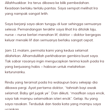
Allahhuakbar. Ira terus dibawa ke bilik pembedahan.
Keadaan berlaku terlalu pantas. Saya sempat melihat Ira
yang nampak sangat letih.
Saya berjanji saya akan tunggu di luar sehingga semuanya
selesai. Pemandangan terakhir saya lihat Ira ditolak laju,
nurse – nurse berlari menahan lif, doktor – doktor bergegas
keluar menaiki lif dan semuanya berlaku sangat cepat.
Jam 11 malam, permata kami yang kedua selamat
dilahirkan. Alhamdulillah perkhabaran gembira buat saya.
Tak sabar rasanya ingin mengucapkan terima kasih pada Ira
yang berjuaang habis – habisan untuk melahirkan
keturunanku.
Rindu yang teramat pada Ira walaupun baru sekejap dia
dibawa pergi. Ayat pertama doktor, “tahniah bayi awak
selamat. Baby girl jugak ye”. Dan diikuti, “maafkan saya encik,
saya tak mampu selamatkan isteri encik”. Gelap. Itu yang
saya rasakan. Terduduk dan tiada kata yang mampu saya
ucapkan.