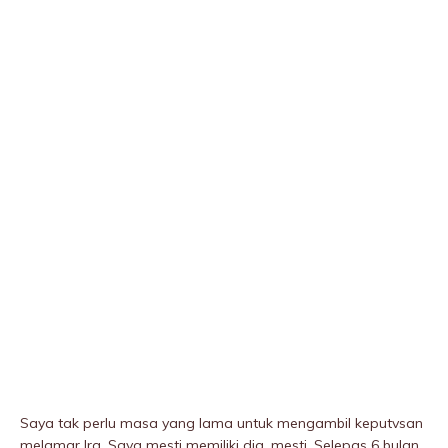
Saya tak perlu masa yang lama untuk mengambil keputvsan
melamar Ira. Saya mesti memiliki dia, mesti. Selepas 6 bulan