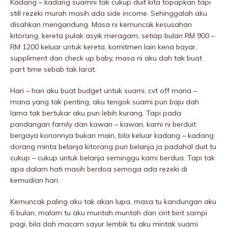
Kadang – kadang suamni tak cukup duit kita topapkan tapi
still rezeki murah masih ada side income. Sehinggalah aku
disahkan mengandung. Masa ni kemuncak kesusahan
kitorang, kereta pulak asyik meragam, setiap bulan RM 900 –
RM 1200 keluar untuk kereta, komitmen lain kena bayar,
suppIiment dan check up baby, masa ni aku dah tak buat
part time sebab tak larat.
Hari – hari aku buat budget untuk suami, cvt off mana –
mana yang tak penting, aku tengok suami pun baju dah
lama tak bertukar aku pun lebih kurang. Tapi pada
pandangan family dan kawan – kawan, kami ni berduit
bergaya kononnya bukan main, bila keluar kadang – kadang
dorang minta belanja kitorang pun belanja ja padahal duit tu
cukup – cukup untuk belanja seminggu kami berdua. Tapi tak
apa dalam hati masih berdoa semoga ada rezeki di
kemudian hari.
Kemuncak paling aku tak akan lupa, masa tu kandungan aku
6 bulan, malam tu aku muntah muntah dan cirit birit sampi
pagi, bila dah macam sayur lembik tu aku mintak suami