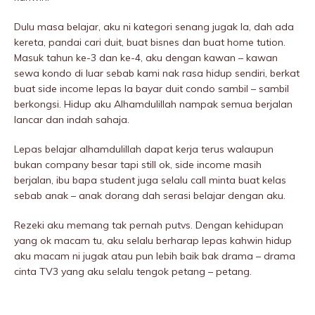
Dulu masa belajar, aku ni kategori senang jugak la, dah ada
kereta, pandai cari duit, buat bisnes dan buat home tution.
Masuk tahun ke-3 dan ke-4, aku dengan kawan – kawan
sewa kondo di luar sebab kami nak rasa hidup sendiri, berkat
buat side income lepas la bayar duit condo sambil – sambil
berkongsi. Hidup aku Alhamdulillah nampak semua berjalan
lancar dan indah sahaja.
Lepas belajar alhamdulillah dapat kerja terus walaupun
bukan company besar tapi still ok, side income masih
berjalan, ibu bapa student juga selalu call minta buat kelas
sebab anak – anak dorang dah serasi belajar dengan aku.
Rezeki aku memang tak pernah putvs. Dengan kehidupan
yang ok macam tu, aku selalu berharap lepas kahwin hidup
aku macam ni jugak atau pun lebih baik bak drama – drama
cinta TV3 yang aku selalu tengok petang – petang.