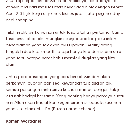
7 tu. Tapi lepas berkahwin inilah realitinya, tak adanya ko
kahwin cuci kaki masuk umah besar ada bibik dengan kereta
Audi 2-3 bijik, kerja asyik nak bisnes juta – juta, pegi holiday
pegi shopping.
Inilah realiti perkahwinan untuk fasa 5 tahun pertama. Cuma
fasa kesusahan aku mungkin sekejap tapi bagi aku inilah
pengalaman yang tak akan aku lupakan. Reality orang
tengok hidup kita smooth ja tapi hanya kita dan suami saja
yang tahu betapa berat bahu memikuI dug4an yang kita
aIami.
Untuk para pasangan yang baru berkahwin dan akan
berkahwin, dug4an dari segi kewangan tu biasalah dik,
semua pasangan melaluinya kecuali mampu dengan tak je
kita nak hadapi bersama. Yang penting hanya percaya suatu
hari Allah akan hadiahkan kegembiraan selepas kesusahan
yang kita alami ni. – Fa (Bukan nama sebenar)
Komen Warganet :