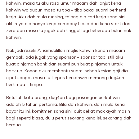
kahwin, masa tu aku rasa umur macam dah lanjut kena
kahwin walaupun masa tu tiba – tiba bakal suami berhenti
kerja. Aku dah mula runsing, tolong dia cari kerja sana sini,
akhirnya dia hanya kerja company biasa dan kena start dari
zero dan masa tu jugak dah tinggal lagi beberapa bulan nak
kahwin.
Nak jadi rezeki Alhamdulillah majlis kahwin konon macam
gempak, ada jugak yang sponsor – sponsor tapi still aku
buat pinjaman bank dan suami pun buat pinjaman untuk
back up. Konon aku membantu suami sebab kesian gaji dia
ciput sangat masa tu. Lepas berkahwin memang dug4an
bertimpa – timpa.
Betullah kata orang, dug4an bagi pasangan berkahwin
adalah 5 tahun pertama. Bila dah kahwin, dah mula kena
bayar itu ini, komitmen sana sini, duit dekat mak ayah masih
bagi seperti biasa, dulu perut seorang kena isi, sekarang dah
berdua.