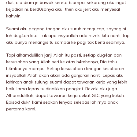
duit, dia diam je bawak kereta (sampai sekarang aku ingat
kejadian ni, berd0sanya aku) then aku jerit aku menyesal
kahwin.
Suami aku pegang tangan aku suruh mengucap, sayang ni
lah dug4an kita. Tak apa insyaallah ada rezeki kita nanti, tapi
aku punya menangis tu sampai ke pagi tak benti sedihnya.
Tapi alhamdulillah janji Allah itu pasti, setiap dug4an dan
kesusahan yang Allah beri ke atas h4mbanya, Dia tahu
h4mbanya mampu. Setiap kesusahan diiringan kesabaran
insyaallah Allah akan akan ada ganjaran nanti. Lepas aku
lahirkan anak sulung, suami dapat tawaran kerja yang lebih
baik, lama lepas tu dinaikkan pangkat. Rezeki aku juga
Alhamdulillah, dapat tawaran kerja dekat GLC yang kukuh.
Episod duk4 kami seakan lenyap selepas lahirnya anak
pertama kami.