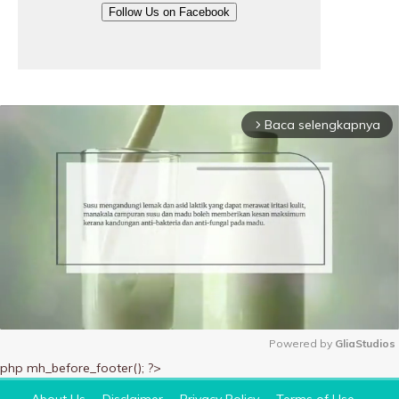
Follow Us on Facebook
Baca selengkapnya
arrow_forward_ios
Powered by 
GliaStudios
php mh_before_footer(); ?>
M
u