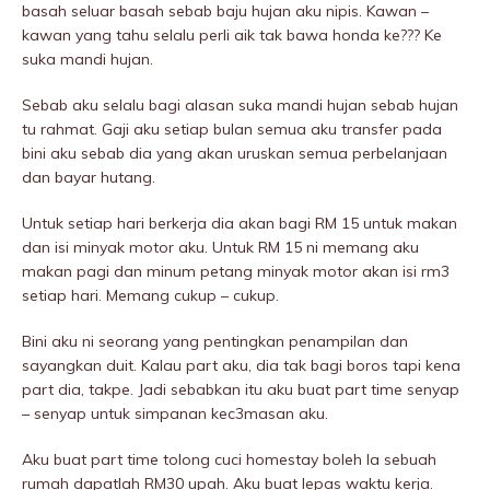
basah seluar basah sebab baju hujan aku nipis. Kawan –
kawan yang tahu selalu perli aik tak bawa honda ke??? Ke
suka mandi hujan.
Sebab aku selalu bagi alasan suka mandi hujan sebab hujan
tu rahmat. Gaji aku setiap bulan semua aku transfer pada
bini aku sebab dia yang akan uruskan semua perbelanjaan
dan bayar hutang.
Untuk setiap hari berkerja dia akan bagi RM 15 untuk makan
dan isi minyak motor aku. Untuk RM 15 ni memang aku
makan pagi dan minum petang minyak motor akan isi rm3
setiap hari. Memang cukup – cukup.
Bini aku ni seorang yang pentingkan penampilan dan
sayangkan duit. Kalau part aku, dia tak bagi boros tapi kena
part dia, takpe. Jadi sebabkan itu aku buat part time senyap
– senyap untuk simpanan kec3masan aku.
Aku buat part time tolong cuci homestay boleh la sebuah
rumah dapatlah RM30 upah. Aku buat lepas waktu kerja.