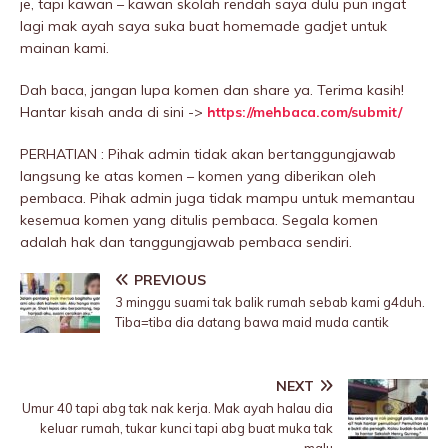
je, tapi kawan – kawan skolah rendah saya dulu pun ingat
lagi mak ayah saya suka buat homemade gadjet untuk
mainan kami.
Dah baca, jangan lupa komen dan share ya. Terima kasih!
Hantar kisah anda di sini ->
https://mehbaca.com/submit/
PERHATIAN : Pihak admin tidak akan bertanggungjawab
langsung ke atas komen – komen yang diberikan oleh
pembaca. Pihak admin juga tidak mampu untuk memantau
kesemua komen yang ditulis pembaca. Segala komen
adalah hak dan tanggungjawab pembaca sendiri.
PREVIOUS
3 minggu suami tak balik rumah sebab kami g4duh.
Tiba=tiba dia datang bawa maid muda cantik
NEXT
Umur 40 tapi abg tak nak kerja. Mak ayah halau dia
keluar rumah, tukar kunci tapi abg buat muka tak