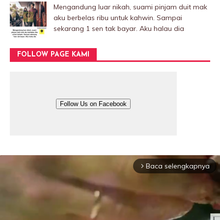
Mengandung luar nikah, suami pinjam duit mak
aku berbelas ribu untuk kahwin. Sampai
sekarang 1 sen tak bayar. Aku halau dia
FOLLOW PAGE KAMI
Follow Us on Facebook
Baca selengkapnya
arrow_forward_ios