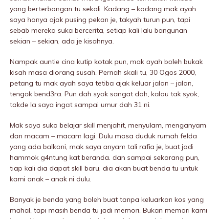
yang berterbangan tu sekali. Kadang – kadang mak ayah
saya hanya ajak pusing pekan je, takyah turun pun, tapi
sebab mereka suka bercerita, setiap kali lalu bangunan
sekian – sekian, ada je kisahnya.
Nampak auntie cina kutip kotak pun, mak ayah boleh bukak
kisah masa diorang susah. Pernah skali tu, 30 Ogos 2000,
petang tu mak ayah saya tetiba ajak keluar jalan – jalan,
tengok bend3ra. Pun dah syok sangat dah, kalau tak syok,
takde la saya ingat sampai umur dah 31 ni.
Mak saya suka belajar skill menjahit, menyulam, menganyam
dan macam – macam lagi. Dulu masa duduk rumah felda
yang ada balkoni, mak saya anyam tali rafia je, buat jadi
hammok g4ntung kat beranda. dan sampai sekarang pun,
tiap kali dia dapat skill baru, dia akan buat benda tu untuk
kami anak – anak ni dulu.
Banyak je benda yang boleh buat tanpa keluarkan kos yang
mahal, tapi masih benda tu jadi memori. Bukan memori kami