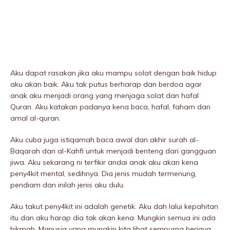
Aku dapat rasakan jika aku mampu solat dengan baik hidup
aku akan baik. Aku tak putus berharap dan berdoa agar
anak aku menjadi orang yang menjaga solat dan hafal
Quran. Aku katakan padanya kena baca, hafal, faham dan
amal al-quran.
Aku cuba juga istiqamah baca awal dan akhir surah al-
Baqarah dan al-Kahfi untuk menjadi benteng dari gangguan
jiwa. Aku sekarang ni terfikir andai anak aku akan kena
peny4kit mentaI, sedihnya. Dia jenis mudah termenung,
pendiam dan inilah jenis aku dulu.
Aku takut peny4kit ini adalah genetik. Aku dah lalui kepahitan
itu dan aku harap dia tak akan kena. Mungkin semua ini ada
hikmah. Manusia yang mungkin kita lihat sempurna berjaya