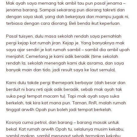
Mak ayah saya memang tak ambil tau pun pasal jenama –
jenama barang. Sampai sekarang pun diorang takreti dan
dengan saya skali, yang dah bekerjaya dan mampu jugak ni,
terbiasa dengan cara diorang. Beli benda ikut keperluan.
Pasal tuisyen, dulu masa sekolah rendah saya pernahlah
pergi kejap kat rumah jiran. Kejap je. Yang banyaknya mak
saya ajar sendiri je kat rumah sambil – sambil dia ambil upah
menjahit. Cemerlang je kami adik beradik (time sekolah
rendah la, sekolah menengah kami duk asrama, dan saya
banyak main dan tido, jadi result saya ke laut semula).
Kami dulu takde pergi themepark berbayar (dah besar dan
berduit ni baru reti ajak adik beradik, sebab mak ayah tak
suka pegi tempat macam tu). Tapi mak ayah saya suka
berkelah, tak kira kat mana pun. Taman, RnR, malah rumah
tinggal arw4h Opah pun boleh jadi tempat berkelah.
Kosnya cuma petrol, dan barang – barang masak untuk
bekal. Kat rumah arw4h Opah tu, selalunya musim kekabu,
sambil makan, sambil merungut sebab termakan kekabu