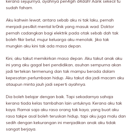
kerana sejujurnya, ayahnya pen4gih d4dah! Aank sekecil tu
sudah faham.
Aku kahwin lewat, antara sebab aku ni tak laku, pernah
menjadi pes4kit mentaI kr0nik yang masuk wad. Doktor
pernah cadangkan bagi elektrik pada otak sebab dah tak
boleh fikir betul, mujur keluarga aku menolak. Jika tak
mungkin aku kini tak ada masa depan.
Kini, aku takut memikirkan masa depan. Aku takut anak aku
ini yang aku gagal beri pendidikan, asuhan sempurna akan
jadi tertekan termenung dan tak mampu berada dalam
kepesatan perlumbaan hidup. Aku takut dia jadi macam aku
ataupun minta jauh jadi seperti ayahnya.
Dia boleh belajar dengan baik. Tapi sekadarnya sahaja
kerana tiada kelas tambahan lain untuknya. Kerana aku tak
kaya. Ramai saja aku rasa orang tak kaya, yang buat aku
rasa takpe asal boleh teruskan hidup, tapi aku juga malu dan
sedih dengan kekurangan ini menjadikan anak aku tidak
sangat berjaya.