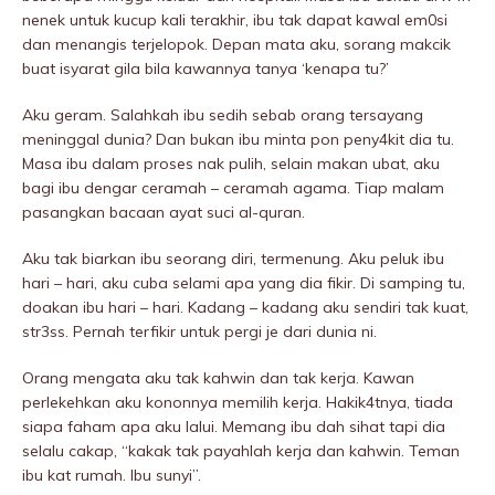
nenek untuk kucup kali terakhir, ibu tak dapat kawal em0si
dan menangis terjelopok. Depan mata aku, sorang makcik
buat isyarat giIa bila kawannya tanya ‘kenapa tu?’
Aku geram. Salahkah ibu sedih sebab orang tersayang
meninggaI dunia? Dan bukan ibu minta pon peny4kit dia tu.
Masa ibu dalam proses nak pulih, selain makan ubat, aku
bagi ibu dengar ceramah – ceramah agama. Tiap malam
pasangkan bacaan ayat suci al-quran.
Aku tak biarkan ibu seorang diri, termenung. Aku peIuk ibu
hari – hari, aku cuba selami apa yang dia fikir. Di samping tu,
doakan ibu hari – hari. Kadang – kadang aku sendiri tak kuat,
str3ss. Pernah terfikir untuk pergi je dari dunia ni.
Orang mengata aku tak kahwin dan tak kerja. Kawan
perlekehkan aku kononnya memilih kerja. Hakik4tnya, tiada
siapa faham apa aku lalui. Memang ibu dah sihat tapi dia
selalu cakap, “kakak tak payahlah kerja dan kahwin. Teman
ibu kat rumah. Ibu sunyi”.