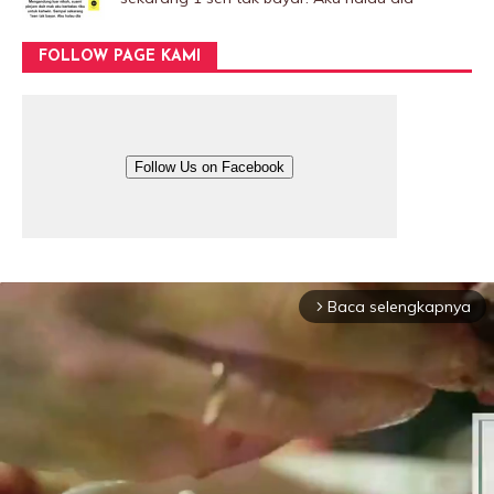
FOLLOW PAGE KAMI
Follow Us on Facebook
Baca selengkapnya
arrow_forward_ios