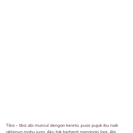
Tiba – tiba abi muncul dengan kereta, puas pujuk ibu naik
akhirnya mahu juga. Aku tak berhenti menangis lagi. Abi