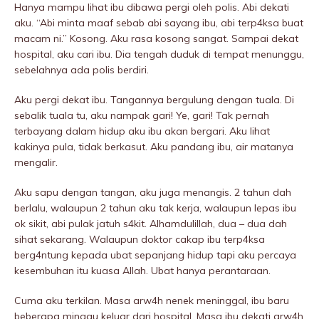
Hanya mampu lihat ibu dibawa pergi oleh polis. Abi dekati
aku. “Abi minta maaf sebab abi sayang ibu, abi terp4ksa buat
macam ni.” Kosong. Aku rasa kosong sangat. Sampai dekat
hospitaI, aku cari ibu. Dia tengah duduk di tempat menunggu,
sebeIahnya ada polis berdiri.
Aku pergi dekat ibu. Tangannya bergulung dengan tuala. Di
sebalik tuala tu, aku nampak gari! Ye, gari! Tak pernah
terbayang dalam hidup aku ibu akan bergari. Aku lihat
kakinya pula, tidak berkasut. Aku pandang ibu, air matanya
mengalir.
Aku sapu dengan tangan, aku juga menangis. 2 tahun dah
berlalu, walaupun 2 tahun aku tak kerja, walaupun lepas ibu
ok sikit, abi pulak jatuh s4kit. Alhamdulillah, dua – dua dah
sihat sekarang. Walaupun doktor cakap ibu terp4ksa
berg4ntung kepada ubat sepanjang hidup tapi aku percaya
kesembuhan itu kuasa Allah. Ubat hanya perantaraan.
Cuma aku terkilan. Masa arw4h nenek meninggaI, ibu baru
beberapa minggu keluar dari hospitaI. Masa ibu dekati arw4h