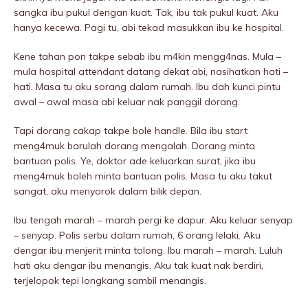
sangka ibu pukuI dengan kuat. Tak, ibu tak pukuI kuat. Aku
hanya kecewa. Pagi tu, abi tekad masukkan ibu ke hospitaI.
Kene tahan pon takpe sebab ibu m4kin mengg4nas. Mula –
mula hospitaI attendant datang dekat abi, nasihatkan hati –
hati. Masa tu aku sorang dalam rumah. Ibu dah kunci pintu
awal – awal masa abi keluar nak panggil dorang.
Tapi dorang cakap takpe bole handle. Bila ibu start
meng4muk barulah dorang mengalah. Dorang minta
bantuan polis. Ye, doktor ade keluarkan surat, jika ibu
meng4muk boleh minta bantuan polis. Masa tu aku takut
sangat, aku menyorok dalam bilik depan.
Ibu tengah marah – marah pergi ke dapur. Aku keluar senyap
– senyap. Polis serbu dalam rumah, 6 orang lelaki. Aku
dengar ibu menjerit minta tolong. Ibu marah – marah. Luluh
hati aku dengar ibu menangis. Aku tak kuat nak berdiri,
terjelopok tepi longkang sambil menangis.