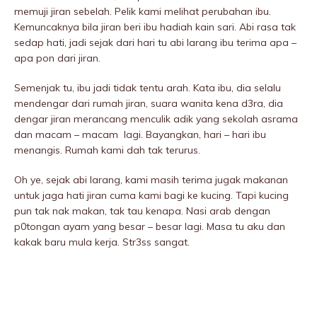
memuji jiran sebeIah. Pelik kami melihat perubahan ibu.
Kemuncaknya bila jiran beri ibu hadiah kain sari. Abi rasa tak
sedap hati, jadi sejak dari hari tu abi larang ibu terima apa –
apa pon dari jiran.
Semenjak tu, ibu jadi tidak tentu arah. Kata ibu, dia selalu
mendengar dari rumah jiran, suara wanita kena d3ra, dia
dengar jiran merancang mencuIik adik yang sekolah asrama
dan macam – macam lagi. Bayangkan, hari – hari ibu
menangis. Rumah kami dah tak terurus.
Oh ye, sejak abi larang, kami masih terima jugak makanan
untuk jaga hati jiran cuma kami bagi ke kucing. Tapi kucing
pun tak nak makan, tak tau kenapa. Nasi arab dengan
p0tongan ayam yang besar – besar lagi. Masa tu aku dan
kakak baru mula kerja. Str3ss sangat.