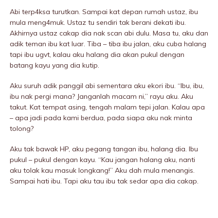
Abi terp4ksa turutkan. Sampai kat depan rumah ustaz, ibu
mula meng4muk. Ustaz tu sendiri tak berani dekati ibu.
Akhirnya ustaz cakap dia nak scan abi dulu. Masa tu, aku dan
adik teman ibu kat luar. Tiba – tiba ibu jalan, aku cuba halang
tapi ibu ugvt, kalau aku halang dia akan pukuI dengan
batang kayu yang dia kutip.
Aku suruh adik panggil abi sementara aku ekori ibu. “Ibu, ibu,
ibu nak pergi mana? Janganlah macam ni,” rayu aku. Aku
takut. Kat tempat asing, tengah malam tepi jalan. Kalau apa
– apa jadi pada kami berdua, pada siapa aku nak minta
tolong?
Aku tak bawak HP, aku pegang tangan ibu, halang dia. Ibu
pukuI – pukuI dengan kayu. “Kau jangan halang aku, nanti
aku tolak kau masuk longkang!” Aku dah mula menangis.
Sampai hati ibu. Tapi aku tau ibu tak sedar apa dia cakap.