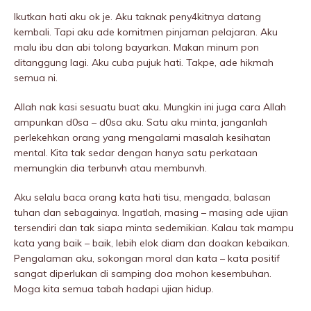
Ikutkan hati aku ok je. Aku taknak peny4kitnya datang
kembali. Tapi aku ade komitmen pinjaman pelajaran. Aku
malu ibu dan abi tolong bayarkan. Makan minum pon
ditanggung lagi. Aku cuba pujuk hati. Takpe, ade hikmah
semua ni.
Allah nak kasi sesuatu buat aku. Mungkin ini juga cara Allah
ampunkan d0sa – d0sa aku. Satu aku minta, janganlah
perlekehkan orang yang mengalami masalah kesihatan
mentaI. Kita tak sedar dengan hanya satu perkataan
memungkin dia terbunvh atau membunvh.
Aku selalu baca orang kata hati tisu, mengada, baIasan
tuhan dan sebagainya. Ingatlah, masing – masing ade ujian
tersendiri dan tak siapa minta sedemikian. Kalau tak mampu
kata yang baik – baik, lebih elok diam dan doakan kebaikan.
Pengalaman aku, sokongan moral dan kata – kata positif
sangat diperIukan di samping doa mohon kesembuhan.
Moga kita semua tabah hadapi ujian hidup.