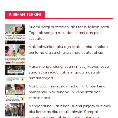
KIRIMAN TERKINI
Suami pergi outstation, aku terus failkan cerai.
Tapi tak sangka mak dan suami dah plan
sesuatu..
Mak kahwinkan aku dgn lelaki Iembut, malam
pertama dia suruh aku simpan satu rahsia
Masa mengandung, suami mesej kawan saya
yang s3ksi sebab nak mengadu masalah
rumahtangga
Nasib cucu miskin, nak makan KFC pun kena
mengemis. Nak tengok TV kena intai dari
cermin naco
Mengandung luar nikah, suami pinjam duit mak
aku berbelas ribu untuk kahwin. Sampai
sekarang 1 sen tak bayar. Aku halau dia