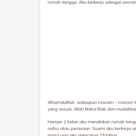
rumah tangga. Aku berkerja sebagai seora
Alhamdulillah, walaupun macam – macam k
yang sesuai, Allah Maha Baik dan mudahka
Hampir 2 bulan aku mendirikan rumah tang
nafsu atau perasaan. Suami aku berkerja 
masa usia aku mencapai 19 tahun.