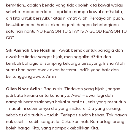
kem4tian.. adalah benda yang tidak boleh kita kawal walau
sehebat mana pun kita… tapi kita mampu kawal em0si kita,
diri kita untuk bersyukur atas nikmat Allah. Percayalah puan…
kes4kitan puan hari ini akan diganti dengan kebahagiaan
satu hari nanti.”NO REASON TO STAY IS A GOOD REASON TO
GO”
Siti Aminah Che Hashim :
Awak berhak untuk bahagia dan
awak bertindak sangat bijak, meninggaIkn d3rita dan
kembali bahagia di samping keluarga tersayang. Insha Allah
suatu hari nanti awak akan bertemu jod0h yang baik dan
bertanggungjawab. Amin
Olien Noor Azlin :
Bagus sis. Tindakan yang bijak. Jangan
jadi buta kerana cinta kononnya. Awal – awal lagi dah
nampak bermasalahnya bakal suami tu. Jenis yang menuduh
– nuduh ni sebenarnya dia yang ins3cure. Dia yang curang,
sebab tu dia tuduh – tuduh. Terlepas sudah beban. Tak payah
nak sedih – sedih sangat la. Cekalkan hati. Ramai lagi orang
boleh hargai Kita, yang nampak kebaikkan Kita.