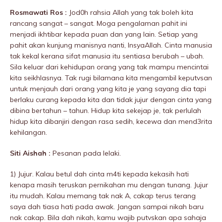
Rosmawati Ros :
Jod0h rahsia Allah yang tak boleh kita
rancang sangat – sangat. Moga pengalaman pahit ini
menjadi ikhtibar kepada puan dan yang lain. Setiap yang
pahit akan kunjung manisnya nanti, InsyaAllah. Cinta manusia
tak kekal kerana sifat manusia itu sentiasa berubah – ubah.
Sila keluar dari kehidupan orang yang tak mampu mencintai
kita seikhlasnya. Tak rugi bilamana kita mengambil keputvsan
untuk menjauh dari orang yang kita je yang sayang dia tapi
berlaku curang kepada kita dan tidak jujur dengan cinta yang
dibina bertahun – tahun. Hidup kita sekejap je, tak perlulah
hidup kita dibanjiri dengan rasa sedih, kecewa dan mend3rita
kehilangan.
Siti Aishah :
Pesanan pada lelaki.
1) Jujur. Kalau betul dah cinta m4ti kepada kekasih hati
kenapa masih teruskan pernikahan mu dengan tunang. Jujur
itu mudah. Kalau memang tak nak A, cakap terus terang
saya dah tiasa hati pada awak. Jangan sampai nikah baru
nak cakap. Bila dah nikah, kamu wajib putvskan apa sahaja