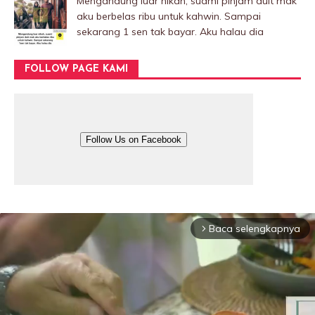
Mengandung luar nikah, suami pinjam duit mak
aku berbelas ribu untuk kahwin. Sampai
sekarang 1 sen tak bayar. Aku halau dia
FOLLOW PAGE KAMI
Follow Us on Facebook
Baca selengkapnya
arrow_forward_ios