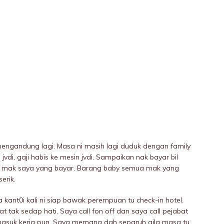
engandung lagi. Masa ni masih lagi duduk dengan family
 jvdi, gaji habis ke mesin jvdi. Sampaikan nak bayar bil
4h mak saya yang bayar. Barang baby semua mak yang
erik.
 kant0i kali ni siap bawak perempuan tu check-in hotel.
 tak sedap hati. Saya call fon off dan saya call pejabat
k masuk kerja pun. Saya memang dah separuh giIa masa tu