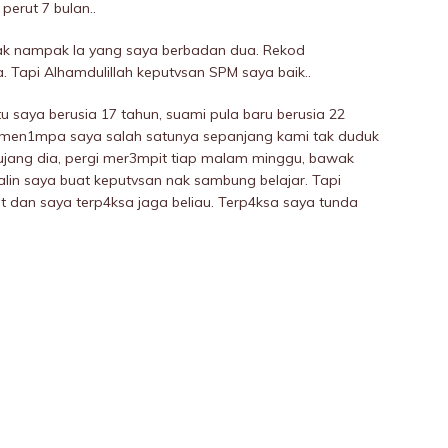
erut 7 bulan..
k nampak la yang saya berbadan dua. Rekod
 Tapi Alhamdulillah keputvsan SPM saya baik..
saya berusia 17 tahun, suami pula baru berusia 22
 men1mpa saya salah satunya sepanjang kami tak duduk
jang dia, pergi mer3mpit tiap malam minggu, bawak
alin saya buat keputvsan nak sambung belajar. Tapi
 dan saya terp4ksa jaga beliau. Terp4ksa saya tunda