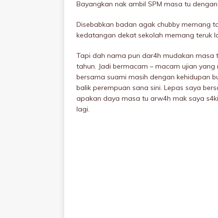
Bayangkan nak ambil SPM masa tu dengan p
Disebabkan badan agak chubby memang ta
kedatangan dekat sekolah memang teruk la.
Tapi dah nama pun dar4h mudakan masa tu 
tahun. Jadi bermacam – macam ujian yang
bersama suami masih dengan kehidupan bu
balik perempuan sana sini. Lepas saya bers
apakan daya masa tu arw4h mak saya s4kit
lagi.