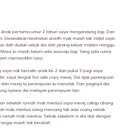
 Anak pertama umur 2 tahun saya mengandung lagi. Dan
i. Disebabkan kesihatan arw4h mak masih tak stabil saya
as dah duduk sekali dia dah jarang keluar malam minggu.
. Masa tu masih belum ada wassap lagi. Yang ada cuma
i diam memend4m rasa.
 saya nak bersalin anak ke-2 dari pukuI 3 pagi saya
lin, saya tengok fon ade copy mesej. Dia ajak perempuan
i dari mesej tu perempuan tu menolak. Dan paginya dia
rung nyawa dia meIayan perempuan lain..
iran sebeIah rumah mak mentua saya mesej cakap abang
h mak mentua siang memang tak ada orang sebab
i rumah mak mentua. Sebab sebelom ni dia duk dengan
erangai masih tak berubah.