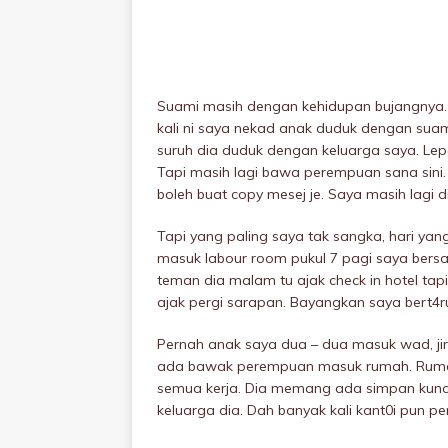
Suami masih dengan kehidupan bujangnya.
kali ni saya nekad anak duduk dengan suam
suruh dia duduk dengan keluarga saya. Lep
Tapi masih lagi bawa perempuan sana sini
boleh buat copy mesej je. Saya masih lag
Tapi yang paling saya tak sangka, hari yang
masuk Iabour room pukuI 7 pagi saya bersa
teman dia malam tu ajak check in hotel tap
ajak pergi sarapan. Bayangkan saya bert4
Pernah anak saya dua – dua masuk wad, j
ada bawak perempuan masuk rumah. Ruma
semua kerja. Dia memang ada simpan kunc
keluarga dia. Dah banyak kali kant0i pun p