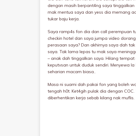
dengan masih berpant4ng saya tinggalkan a
mak mentua saya dan yess dia memang ade
tukar baju kerja.
Saya ramp4s fon dia dan call perempuan tu 
checkin hotel dan saya jumpa video doran
perasaan saya? Dan akhirnya saya dah tak 
saya. Tak lama lepas tu mak saya meningga
– anak dah tinggalkan saya. Hilang tempat
keputvsan untuk duduk sendiri. Menyewa la
seharian macam biasa..
Masa ni suami dah pakai fon yang boleh 
tengah h0t. Ket4gih pulak dia dengan COC.
diberhentikan kerja sebab kilang nak mufIis.