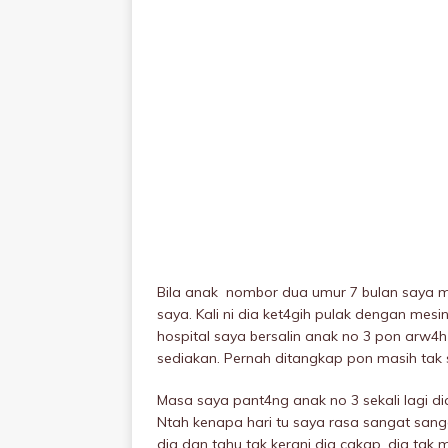
Bila anak nombor dua umur 7 bulan saya m
saya. Kali ni dia ket4gih pulak dengan mesin
hospitaI saya bersalin anak no 3 pon arw
sediakan. Pernah ditangkap pon masih tak s
Masa saya pant4ng anak no 3 sekali lagi dia
Ntah kenapa hari tu saya rasa sangat sangat
dia dan tahu tak kerani dia cakap, dia ta