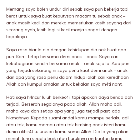
Memang saya boleh undur diri sebab saya pun bekerja tapi
berat untuk saya buat keputvsan macam tu sebab anak –
anak masih kecil dan mereka memerIukan kasih sayang dari
seorang ayah, lebih lagi si kecil manja sangat dengan
bapaknya.
Saya rasa biar la dia dengan kehidupan dia nak buat apa
pun. Kami tetap bersama demi anak – anak. Saya cari
kebahagiaan sendiri bersama anak – anak saja la. Apa pun
yang terjadi sekarang ni saya perlu kuat demi anak – anak
dan apa yang rasa perlu dalam hidup ialah cari keredhaan
Allah dan kumpul amalan untuk bekalan saya m4ti nanti.
Hati saya h4ncur luIuh berkec4i, tapi apakan daya benda dah
terjadi. Berserah segalanya pada allah. Allah maha adil,
maha kaya dan setiap apa yang juga terjadi pasti ada
hikmahnya. Kepada suami andai kamu mampu berlaku adil
atau tak, kamu mampu atau tak bimbing anak isteri kamu
dunia akhir4t tu urusan kamu sama Allah. Dia la yang akan
menghitung segala baik atau buruknya perbuatan kamu.