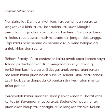
Komen Warganet :
Nur Zahiella : Dah laa nikah lain. Tak sentuh dah pulak tu.
Angkat kaki bIah ja kak. InshaAllah kak kuat. Mungkin
permulaan ni ja akan rasa beban dan berat. Simple ja benda
ni, kalau rasa bawak mud4rat pada diri jangan dok tunggu.
Tapi kalau rasa semua ok semua cukup, kena belajaqlaa
untuk ikhlas dan redha.
Reham Zaedy : Buat confessor kalau awak baca komen saya
tolong pertimbangkan. Ikut pengalaman saya, tak rugi
berk0rban kasih bercerai. Sebagai anak penceraian bukan
masalah kalau puan boleh surv1ve sendiri. Didik anak sendiri.
Lebih baik cerai daripada k0rbankan diri, kesihatan mentaI,
d0sa pahala.
Percayalah kalau puan teruskan perkahwinan tu ibarat atas
kertas je. Bayangan masyarakat. Sedangkan puan, anak
puan akan hidup tak bahagia. Mula langkah fasakh. Keluar