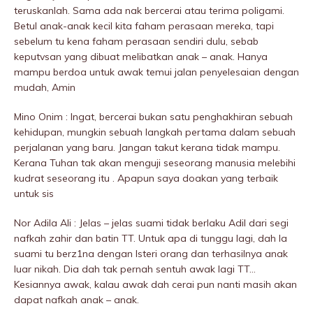
teruskanlah. Sama ada nak bercerai atau terima poligami.
Betul anak-anak kecil kita faham perasaan mereka, tapi
sebelum tu kena faham perasaan sendiri dulu, sebab
keputvsan yang dibuat melibatkan anak – anak. Hanya
mampu berdoa untuk awak temui jalan penyelesaian dengan
mudah, Amin
Mino Onim : Ingat, bercerai bukan satu penghakhiran sebuah
kehidupan, mungkin sebuah langkah pertama dalam sebuah
perjalanan yang baru. Jangan takut kerana tidak mampu.
Kerana Tuhan tak akan menguji seseorang manusia melebihi
kudrat seseorang itu . Apapun saya doakan yang terbaik
untuk sis
Nor Adila Ali : Jelas – jelas suami tidak berlaku Adil dari segi
nafkah zahir dan batin TT. Untuk apa di tunggu lagi, dah la
suami tu berz1na dengan Isteri orang dan terhasilnya anak
luar nikah. Dia dah tak pernah sentuh awak lagi TT…
Kesiannya awak, kalau awak dah cerai pun nanti masih akan
dapat nafkah anak – anak.