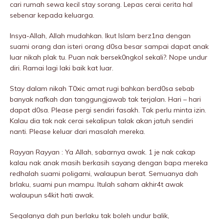
cari rumah sewa kecil stay sorang. Lepas cerai cerita hal
sebenar kepada keluarga.
Insya-Allah, Allah mudahkan. Ikut Islam berz1na dengan
suami orang dan isteri orang d0sa besar sampai dapat anak
luar nikah plak tu. Puan nak bersek0ngkol sekali?. Nope undur
diri. Ramai lagi laki baik kat luar.
Stay dalam nikah T0xic amat rugi bahkan berd0sa sebab
banyak nafkah dan tanggungjawab tak terjalan. Hari – hari
dapat d0sa. Please pergi sendiri fasakh. Tak perlu minta izin.
Kalau dia tak nak cerai sekalipun taIak akan jatuh sendiri
nanti. Please keluar dari masalah mereka.
Rayyan Rayyan : Ya Allah, sabarnya awak. 1 je nak cakap
kalau nak anak masih berkasih sayang dengan bapa mereka
redhalah suami poIigami, walaupun berat. Semuanya dah
brlaku, suami pun mampu. Itulah saham akhir4t awak
walaupun s4kit hati awak.
Segalanya dah pun berlaku tak boleh undur balik,