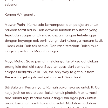
sebenar)
Komen W4rganet :
Mawar Putih : Kamu ada kemampuan dan pelajaran untuk
naikkan taraf hidup. Dah dewasa buatlah keputvsan yang
tepat dan bagus untuk masa depan. Jangan terbelenggu
dengan bayangn nak perlindungn dari keluarga macam kecik
– kecik dulu. Dah tak sesuai. Dah rasa tertekan. Boleh mula
langkah pertama. Moga bahagia.
Maya Mohd : Saya pernah melaluinya, terp4ksa dahuIukan
orang lain dari diri saya. Saya terlepas dari semua itu
selepas berhijrah ke KL. So, the only way to get out from
there is to get a job and get married. Good luck!
Siti Salwah : Kesiannya tt. Rumah bukan syurga untuk tt. Cari
kerja jauh so ada alasan kukuh untuk pindah. Mak tt masih
ada suami tapi kenapa tidur asing? Dan agak pelik untuk
orang berumur masih tak mahu solat. Mudah – mudahan