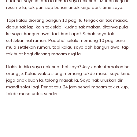
buat hal saya la, ada la benda saya nak buat. Mohon kerja la,
resume la, tak pun siap bahan untuk kerja part-time saya.
Tapi kalau diorang bangun 10 pagi tu tengok air tak masak,
dapur tak lap, kain tak sidai, kucing tak makan, ditanya pula
ke saya, bangun awal tadi buat apa? Sebab saya tak
settlekan hal rumah. Padahal selalu memang 10 pagi baru
mula settlekan rumah, tapi kalau saya dah bangun awal tapi
tak buat bagi diorang macam rugi la.
Habis tu bila saya nak buat hal saya? Asyik nak utamakan hal
orang je. Kalau waktu siang memang takde masa, saya kena
jaga anak buah la, tolong masak la. Saya nak uruskan diri,
mandi solat lagi. Penat tau. 24 jam sehari macam tak cukup,
takde masa untuk sendiri.