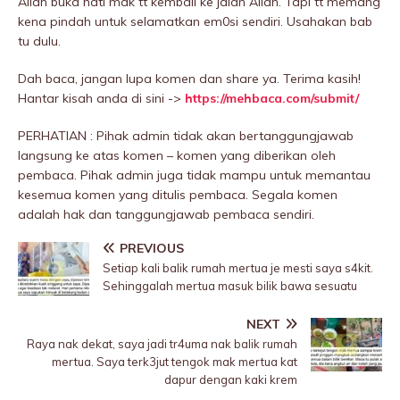
Allah buka hati mak tt kembali ke jalan Allah. Tapi tt memang
kena pindah untuk selamatkan em0si sendiri. Usahakan bab
tu dulu.
Dah baca, jangan lupa komen dan share ya. Terima kasih!
Hantar kisah anda di sini ->
https://mehbaca.com/submit/
PERHATIAN : Pihak admin tidak akan bertanggungjawab
langsung ke atas komen – komen yang diberikan oleh
pembaca. Pihak admin juga tidak mampu untuk memantau
kesemua komen yang ditulis pembaca. Segala komen
adalah hak dan tanggungjawab pembaca sendiri.
PREVIOUS
Setiap kali balik rumah mertua je mesti saya s4kit.
Sehinggalah mertua masuk bilik bawa sesuatu
NEXT
Raya nak dekat, saya jadi tr4uma nak balik rumah
mertua. Saya terk3jut tengok mak mertua kat
dapur dengan kaki krem