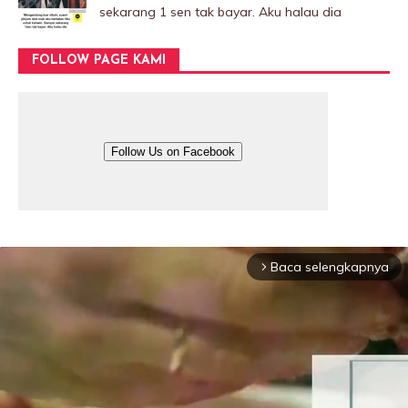
sekarang 1 sen tak bayar. Aku halau dia
FOLLOW PAGE KAMI
Follow Us on Facebook
Baca selengkapnya
arrow_forward_ios