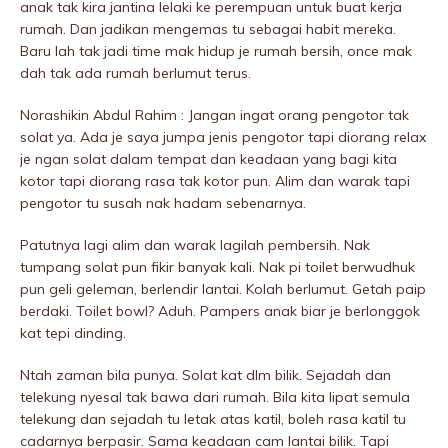
anak tak kira jantina lelaki ke perempuan untuk buat kerja
rumah. Dan jadikan mengemas tu sebagai habit mereka.
Baru lah tak jadi time mak hidup je rumah bersih, once mak
dah tak ada rumah berlumut terus.
Norashikin Abdul Rahim : Jangan ingat orang pengotor tak
solat ya. Ada je saya jumpa jenis pengotor tapi diorang relax
je ngan solat dalam tempat dan keadaan yang bagi kita
kotor tapi diorang rasa tak kotor pun. Alim dan warak tapi
pengotor tu susah nak hadam sebenarnya.
Patutnya lagi alim dan warak lagiIah pembersih. Nak
tumpang solat pun fikir banyak kali. Nak pi toilet berwudhuk
pun geli geleman, berlendir lantai. Kolah berlumut. Getah paip
berdaki. Toilet bowl? Aduh. Pampers anak biar je berlonggok
kat tepi dinding.
Ntah zaman bila punya. Solat kat dlm bilik. Sejadah dan
telekung nyesal tak bawa dari rumah. Bila kita lipat semula
telekung dan sejadah tu letak atas katil, boleh rasa katil tu
cadarnya berpasir. Sama keadaan cam lantai bilik. Tapi