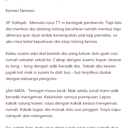
Komen Netizen :
SF Safiqah : Memula rasa TT ni berIagak pembersih. Tapi bila
dia mention dia datang tolong bersihkan rumah mentua tapi
akhirnya ipar duai ambik kesempatan jadi lagi pemalas, so
aku rasa betul keputvsan dia stop tolong kemas.
Kalau suami ada duit biarlah dia yang keluar duit upah cuci
rumah sebulan sekali ke. Cakap dengan suami, bayar cleaner
tu tong – tong dengan adik beradik dia.. Sebab aku kesian
jugak kat mak si suami tu dah tua – tua terp4ksa duduk
dengan keluarga pengotor.
JAm MiElA : Teringat masa kecik. Mak selalu suruh kami adik
beradik mengemas. Kebetulan semua prempuan. Lepas
kakak sulung kawin, saya dengan kakak kedua mengemas
rumah. Kakak tugas dia masak dan cuci pinggan. Saya sapu
sampah dan mengemas.
So, setiap hari, mak saya akan suruh saya sapu rumah dua