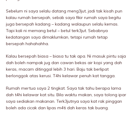
Sebelum ni saya selalu datang meng3jut, jadi tak kisah pun
kalau rumah bersepah, sebab saya fikir rumah saya begitu
juga bersepah kadang – kadang walaupun selalu kemas.
Tapi kali ni memang betul – betul terk3jut. Sebabnya
kedatangan saya dimaklumkan, tetapi rumah tetap
bersepah hahahahha.
Kalau bersepah biasa – biasa tu tak apa. Ni masuk pintu saja
dah boleh nampak jug dan cawan bekas air kopi yang dah
keras, macam ditinggal lebih 3 hari. Baju tak berlipat
berlonggok atas kerusi. T4hi kelawar penuh kat tangga.
Rumah mertua saya 2 tingkat. Saya tak tahu berapa lama
dah t4hi kelawar kat situ. Bila waktu makan, saya tolong ipar
saya sediakan makanan. Terk3jutnya saya kat rak pinggan
boleh ada cicak dan lipas m4ti dah keras tak buang.