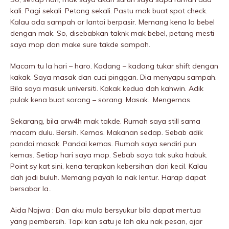
kali. Pagi sekali. Petang sekali. Pastu mak buat spot check.
Kalau ada sampah or lantai berpasir. Memang kena la bebeI
dengan mak. So, disebabkan taknk mak bebel, petang mesti
saya mop dan make sure takde sampah.
Macam tu la hari – haro. Kadang – kadang tukar shift dengan
kakak. Saya masak dan cuci pinggan. Dia menyapu sampah.
Bila saya masuk universiti. Kakak kedua dah kahwin. Adik
pulak kena buat sorang – sorang. Masak.. Mengemas.
Sekarang, bila arw4h mak takde. Rumah saya still sama
macam dulu. Bersih. Kemas. Makanan sedap. Sebab adik
pandai masak. Pandai kemas. Rumah saya sendiri pun
kemas. Setiap hari saya mop. Sebab saya tak suka habuk.
Point sy kat sini, kena terapkan kebersihan dari kecil. Kalau
dah jadi buluh. Memang payah la nak lentur. Harap dapat
bersabar la..
Aida Najwa : Dan aku mula bersyukur bila dapat mertua
yang pembersih. Tapi kan satu je lah aku nak pesan, ajar