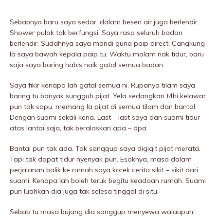
Sebabnya baru saya sedar, dalam besen air juga berlendir.
Shower pulak tak berfungsi. Saya rasa seluruh badan
berlendir. Sudahnya saya mandi guna paip direct. Cangkung
la saya bawah kepala paip tu. Waktu malam nak tidur, baru
saja saya baring habis naik gatal semua badan.
Saya fikir kenapa lah gatal semua ni. Rupanya tilam saya
baring tu banyak sungguh pijat. Yela sedangkan t4hi kelawar
pun tak sapu, memang la pijat di semua tilam dan bantal.
Dengan suami sekali kena. Last – last saya dan suami tidur
atas lantai saja, tak beralaskan apa – apa.
Bantal pun tak ada. Tak sanggup saya digigit pijat merata.
Tapi tak dapat tidur nyenyak pun. Esoknya, masa dalam
perjalanan balik ke rumah saya korek cerita sikit – sikit dari
suami. Kenapa lah boleh teruk begitu keadaan rumah. Suami
pun luahkan dia juga tak selesa tinggal di situ.
Sebab tu masa bujang dia sanggup menyewa walaupun